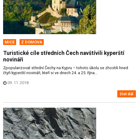
MICE
Z DOMOVA
Turistické cíle středních Čech navštívili kyperští
novináři
Zpopularizovat střední Čechy na Kypru – tohoto úkolu se zhostili hned
čtyři kyperští novináři, kteří si ve dnech 24. a 25. října...
09. 11. 2018
číst dál