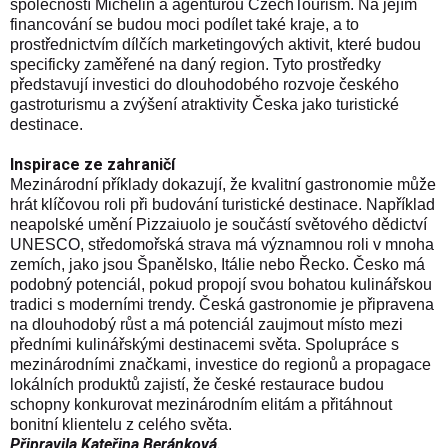
společností Michelin a agenturou CzechTourism. Na jejím
financování se budou moci podílet také kraje, a to
prostřednictvím dílčích marketingových aktivit, které budou
specificky zaměřené na daný region. Tyto prostředky
představují investici do dlouhodobého rozvoje českého
gastroturismu a zvýšení atraktivity Česka jako turistické
destinace.
Inspirace ze zahraničí
Mezinárodní příklady dokazují, že kvalitní gastronomie může
hrát klíčovou roli při budování turistické destinace. Například
neapolské umění Pizzaiuolo je součástí světového dědictví
UNESCO, středomořská strava má významnou roli v mnoha
zemích, jako jsou Španělsko, Itálie nebo Řecko. Česko má
podobný potenciál, pokud propojí svou bohatou kulinářskou
tradici s moderními trendy. Česká gastronomie je připravena
na dlouhodobý růst a má potenciál zaujmout místo mezi
předními kulinářskými destinacemi světa. Spolupráce s
mezinárodními značkami, investice do regionů a propagace
lokálních produktů zajistí, že české restaurace budou
schopny konkurovat mezinárodním elitám a přitáhnout
bonitní klientelu z celého světa.
Připravila Kateřina Beránková.