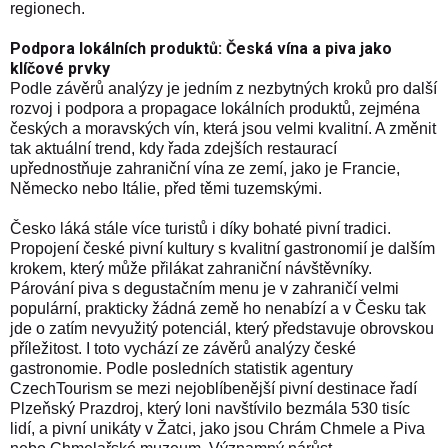
regionech.
Podpora lokálních produktů: Česká vína a piva jako
klíčové prvky
Podle závěrů analýzy je jedním z nezbytných kroků pro další
rozvoj i podpora a propagace lokálních produktů, zejména
českých a moravských vín, která jsou velmi kvalitní. A změnit
tak aktuální trend, kdy řada zdejších restaurací
upřednostňuje zahraniční vína ze zemí, jako je Francie,
Německo nebo Itálie, před těmi tuzemskými.
Česko láká stále více turistů i díky bohaté pivní tradici.
Propojení české pivní kultury s kvalitní gastronomií je dalším
krokem, který může přilákat zahraniční návštěvníky.
Párování piva s degustačním menu je v zahraničí velmi
populární, prakticky žádná země ho nenabízí a v Česku tak
jde o zatím nevyužitý potenciál, který představuje obrovskou
příležitost. I toto vychází ze závěrů analýzy české
gastronomie. Podle posledních statistik agentury
CzechTourism se mezi nejoblíbenější pivní destinace řadí
Plzeňský Prazdroj, který loni navštívilo bezmála 530 tisíc
lidí, a pivní unikáty v Žatci, jako jsou Chrám Chmele a Piva