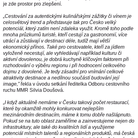
je zde prostor pro zlepšení.
„Cestování za autentickými kulinářskými zážitky či vínem je
celosvětový trend a představuje tak pro Česko velký
potenciál, který zatím není zdaleka využit. Kromě toho podle
mnoha průzkumů turisté, kteří cestují za gastronomií, více
utrácí a zůstávají v destinaci déle, tudíž mají větší
ekonomický přínos. Také pro cestovatele, kteří za jídlem
vyloženě necestují, ale vyhledávají například kulturu či
aktivní dovolenou, je dobrá kuchyně klíčovým faktorem při
rozhodování o výběru regionu i při hodnocení celkového
dojmu z dovolené. Je tedy zásadní pro vnímání celkové
atraktivity destinace a nedílnou součástí budování její
image,”
řekla v úvodu setkání ředitelka Odboru cestovního
ruchu MMR Silvia Doušová.
„I když aktuálně nemáme v Česku takový počet restaurací,
které by okamžitě mohly konkurovat nejlepším
mezinárodním destinacím, máme k tomu dobře našlápnuto.
Pokud se na tuto oblast zaměříme a zainvestujeme nejen do
infrastruktury, ale také do kvalitních lidí a využijeme
potenciál místních talentů a regionálních produktů, má česká