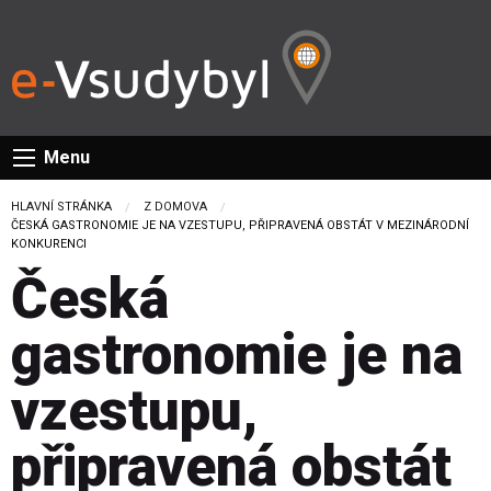
Menu
HLAVNÍ STRÁNKA
Z DOMOVA
CURRENT:
ČESKÁ GASTRONOMIE JE NA VZESTUPU, PŘIPRAVENÁ OBSTÁT V MEZINÁRODNÍ
KONKURENCI
Česká
gastronomie je na
vzestupu,
připravená obstát