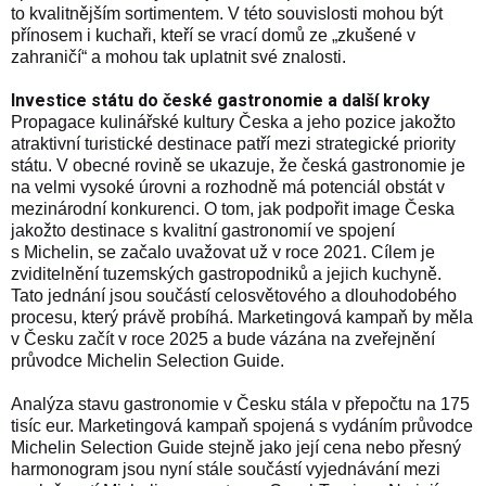
to kvalitnějším sortimentem. V této souvislosti mohou být
přínosem i kuchaři, kteří se vrací domů ze „zkušené v
zahraničí“ a mohou tak uplatnit své znalosti.
Investice státu do české gastronomie a další kroky
Propagace kulinářské kultury Česka a jeho pozice jakožto
atraktivní turistické destinace patří mezi strategické priority
státu. V obecné rovině se ukazuje, že česká gastronomie je
na velmi vysoké úrovni a rozhodně má potenciál obstát v
mezinárodní konkurenci. O tom, jak podpořit image Česka
jakožto destinace s kvalitní gastronomií ve spojení
s Michelin, se začalo uvažovat už v roce 2021. Cílem je
zviditelnění tuzemských gastropodniků a jejich kuchyně.
Tato jednání jsou součástí celosvětového a dlouhodobého
procesu, který právě probíhá. Marketingová kampaň by měla
v Česku začít v roce 2025 a bude vázána na zveřejnění
průvodce Michelin Selection Guide.
Analýza stavu gastronomie v Česku stála v přepočtu na 175
tisíc eur. Marketingová kampaň spojená s vydáním průvodce
Michelin Selection Guide stejně jako její cena nebo přesný
harmonogram jsou nyní stále součástí vyjednávání mezi