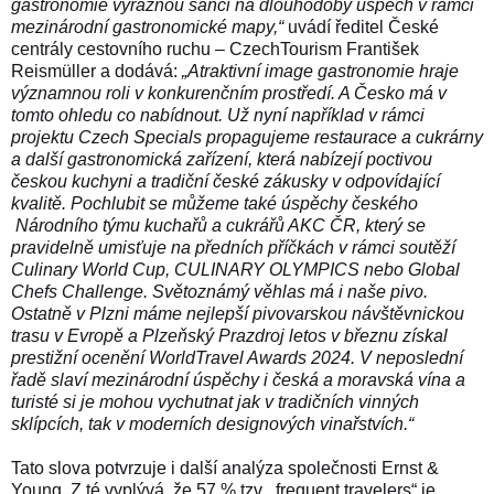
gastronomie výraznou šanci na dlouhodobý úspěch v rámci
mezinárodní gastronomické mapy,“
uvádí ředitel České
centrály cestovního ruchu – CzechTourism František
Reismüller a dodává:
„Atraktivní image gastronomie hraje
významnou roli v konkurenčním prostředí. A Česko má v
tomto ohledu co nabídnout. Už nyní například v rámci
projektu
Czech Specials
propagujeme restaurace a cukrárny
a další gastronomická zařízení, která nabízejí poctivou
českou kuchyni a tradiční české zákusky v odpovídající
kvalitě. Pochlubit se můžeme také úspěchy českého
Národního týmu kuchařů a cukrářů AKC ČR
, který se
pravidelně umisťuje na předních příčkách v rámci soutěží
Culinary World Cup, CULINARY OLYMPICS nebo Global
Chefs Challenge. Světoznámý věhlas má i naše pivo.
Ostatně v Plzni máme
nejlepší pivovarskou návštěvnickou
trasu v Evropě
a Plzeňský Prazdroj letos v březnu získal
prestižní ocenění WorldTravel Awards 2024. V neposlední
řadě slaví mezinárodní úspěchy i
česká a moravská vína
a
turisté si je mohou vychutnat jak v tradičních vinných
sklípcích, tak v moderních designových vinařstvích.“
Tato slova potvrzuje i další analýza společnosti Ernst &
Young. Z té vyplývá, že 57 % tzv. „frequent travelers“ je