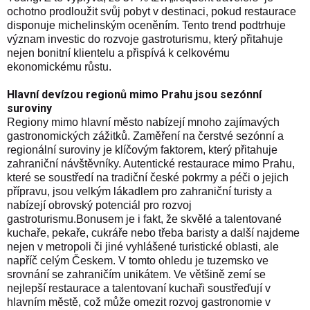
ochotno prodloužit svůj pobyt v destinaci, pokud restaurace
disponuje michelinským oceněním. Tento trend podtrhuje
význam investic do rozvoje gastroturismu, který přitahuje
nejen bonitní klientelu a přispívá k celkovému
ekonomickému růstu.
Hlavní devízou regionů mimo Prahu jsou sezónní
suroviny
Regiony mimo hlavní město nabízejí mnoho zajímavých
gastronomických zážitků
. Zaměření na čerstvé sezónní a
regionální suroviny je klíčovým faktorem, který přitahuje
zahraniční návštěvníky. Autentické restaurace mimo Prahu,
které se soustředí na tradiční české pokrmy a péči o jejich
přípravu, jsou velkým lákadlem pro zahraniční turisty a
nabízejí obrovský potenciál pro rozvoj
gastroturismu.Bonusem je i fakt, že skvělé a talentované
kuchaře, pekaře, cukráře nebo třeba baristy a další najdeme
nejen v metropoli či jiné vyhlášené turistické oblasti, ale
napříč celým Českem. V tomto ohledu je tuzemsko ve
srovnání se zahraničím unikátem. Ve většině zemí se
nejlepší restaurace a talentovaní kuchaři soustřeďují v
hlavním městě, což může omezit rozvoj gastronomie v