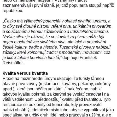
nebo Chmelařské muzeum. Významný nárůst
zaznamenávají i pivní lázně, jejichž popularita stoupá napříč
republikou.
„Česko má výjimečný potenciál v oblasti pivního turismu, a
to díky své dlouhé historii vaření piva, unikátním pivovarům
a současnému trendu zážitkového a udržitelného turismu.
Naším cílem je ukázat, že cestování za pivem může být
nejen o ochutnávce skvělého piva, ale také o poznávání
české kultury, tradic a historie. Tuzemské pivovary nabízejí
zážitky, které kombinují tradici s moderními inovacemi, což
je klíč k lákání bonitních turistů,”
doplňuje František
Reismüller.
Kvalita versus kvantita
Praxe na mezinárodní úrovni ukazuje, že turisty táhnou
hlavně provozovny (restaurace, kavárny, pekárny, cukrárny
apod.), které jsou něčím unikátní. Jinak řečeno, nabízí
takovou kvalitu pokrmů, za kterými se vyplatí cestovat i na
větší vzdálenost. Upřednostňují kvalitu před kvantitou. Tyto
restaurace se odklonily od konceptu, kdy provozovatel
nabízí obsáhlý jídelníček místo toho, aby se vyprofiloval jako
specialista na určitý druh jídel nebo pracoval s užším, ale o