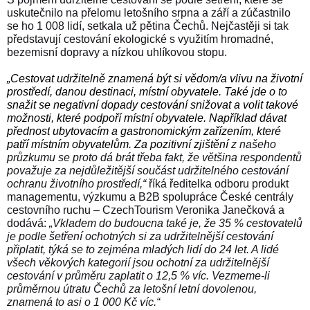
uskutečnilo na přelomu letošního srpna a září a zúčastnilo
se ho 1 008 lidí, setkala už p
ětina Čechů.
Nejčastěji si tak
představují cestování
ekologické s využitím hromadné,
bezemisní dopravy a nízkou uhlíkovou stopu.
„
Cestovat udržitelně znamená být si vědom
/a
vlivu
na životní
prostředí, danou destinaci, místní obyvatele
. Také jde o to
snažit se negativní dopady
cestování snižovat a volit takové
možnosti, které podpoří místní obyvatele. Například dávat
přednost
ubytovacím a gastronomickým zařízením, které
patří místním obyvatelům
. Za pozitivní zjištění
z našeho
průzkumu se proto dá brát třeba fakt, že většina respondentů
považuje za nejdůležitější součást udržitelného cestování
ochran
u
životního prostředí
,“
říká ředitelka odboru produkt
managementu, výzkumu a B2B spolupráce České centrály
cestovního ruchu – CzechTourism Veronika Janečková a
dodává:
„Vkladem do budoucna také je, že 35 %
cestovatel
ů
j
e
podle šetření ochotn
ých si
za udržiteln
ější
cestování
připlatit,
týká se to zejména mladých lidí do 24 let. A lidé
všech věkových kategorií jsou ochotní za udržitelnější
cestování v průměru zaplatit o 12,5 % víc. Vezmeme-li
průměrnou útratu Čechů za letošní letní dovolenou,
znamená to asi o 1 000 Kč víc.“