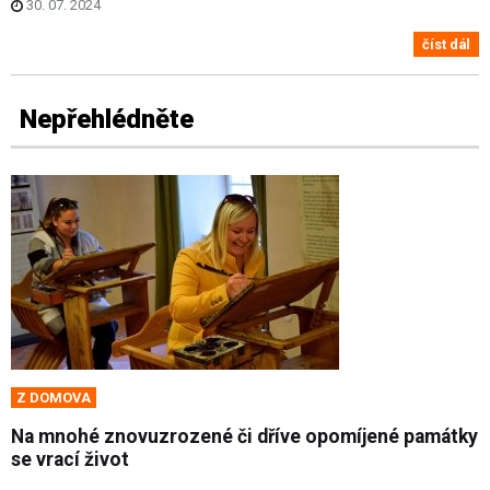
30. 07. 2024
číst dál
Nepřehlédněte
Z DOMOVA
Na mnohé znovuzrozené či dříve opomíjené památky
se vrací život