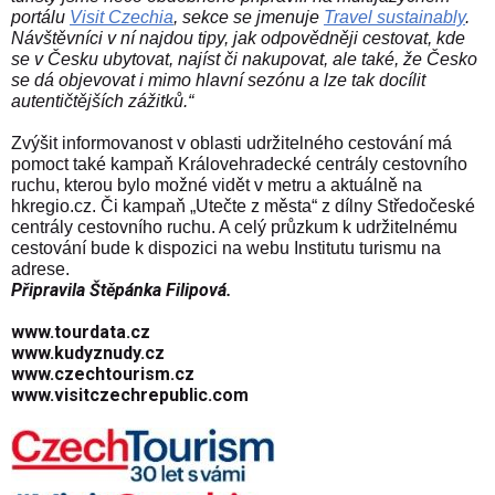
portálu
Visit Czechia
, sekce se jmenuje
Travel sustainably
.
Návštěvníci v ní najdou tipy, jak odpovědněji cestovat, kde
se v Česku ubytovat, najíst či nakupovat, ale také, že Česko
se dá objevovat i mimo hlavní sezónu a lze tak docílit
autentičtějších zážitků.“
Zvýšit informovanost v oblasti udržitelného cestování má
pomoct také kampaň Královehradecké centrály cestovního
ruchu, kterou bylo možné vidět v metru a aktuálně na
hkregio.cz. Či kampaň „Utečte z města“ z dílny Středočeské
centrály cestovního ruchu. A celý průzkum k udržitelnému
cestování bude k dispozici na webu Institutu turismu na
adrese.
Připravila Štěpánka Filipová.
www.tourdata.cz
www.kudyznudy.cz
www.czechtourism.cz
www.visitczechrepublic.com