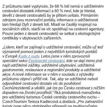
Z průzkumu také vyplynulo, že 68 % lidí nemá o udržitelném
cestování dostatek informací a 60 % neví, kde je hledat,
devět z deseti cestovatelů by je přitom uvítalo. Primárním
zdrojem jsou rezervační portály, informace o udržitelnosti
tam hledají čtyři z deseti lidí. Mladí se častěji inspirují na
sociálních sítích, starší se víc spoléhají na cestovní agentury.
Pouze jeden z deseti cestovatelů se setkal s ekologickými
certifikáty v ubytovacích zařízeních.
„Lidem, kteří se zajímají o udržitelné cestování, může už teď
významně pomoct jeden z největších turistických portálů
v Evropě
Kudy z nudy
. Letos jsme v něm zprovoznili
speciální sekci
Ekologické cestování
, kde se dají mimo jiné
najít udržitelné zážitky, udržitelné ubytování, udržitelná
gastronomie, restaurace a regionální produkty a udržitelné
akce. A nové informace se v něm v souladu s výsledky
průzkumu objeví i příští rok. Tak, aby se udržitelné neboli
odpovědné cestování dostalo víc do povědomí
Čechů/rezidentů a věděli, jak lze po Česku cestovat s nižším
dopadem na životní prostředí,“
říká produktová manažerka
pro udržitelný turismus České centrály cestovního ruchu –
CzechTourism Tereza Kadlecová a dodává:
„Pro zahraniční
turisty jsme něco obdobného připravili na multijazyčném