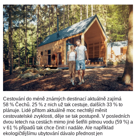
Cestování do méně známých destinací aktuálně zajímá
58 % Čechů. 25 % z nich už tak cestuje, dalších 33 % to
plánuje. Lidé přitom aktuálně moc nechtějí měnit
cestovatelské zvyklosti, děje se tak postupně. V posledních
dvou letech na cestách mimo jiné šetřili pitnou vodu (59 %) a
v 61 % případů tak chce činit i nadále. Ale například
ekologičtějšímu ubytování dávalo přednost jen