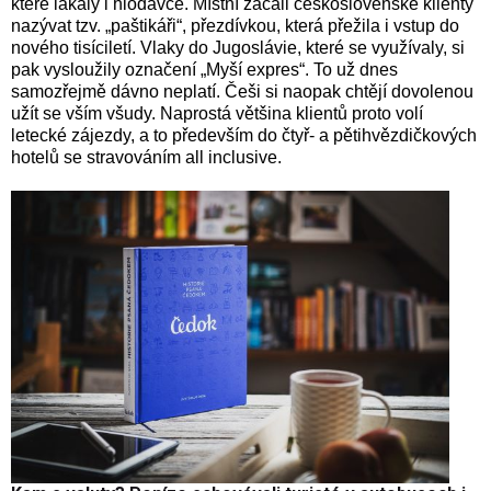
které lákaly i hlodavce. Místní začali československé klienty
nazývat tzv. „paštikáři“, přezdívkou, která přežila i vstup do
nového tisíciletí. Vlaky do Jugoslávie, které se využívaly, si
pak vysloužily označení „Myší expres“. To už dnes
samozřejmě dávno neplatí. Češi si naopak chtějí dovolenou
užít se vším všudy. Naprostá většina klientů proto volí
letecké zájezdy, a to především do čtyř- a pětihvězdičkových
hotelů se stravováním all inclusive.