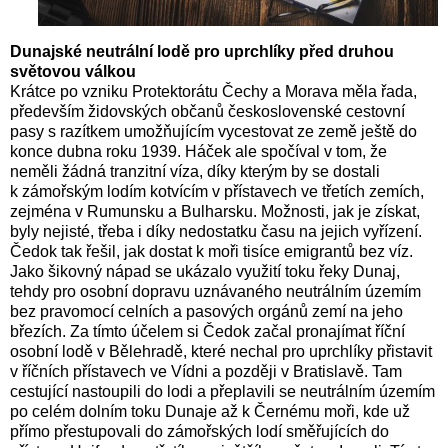
Dunajské neutrální lodě pro uprchlíky před druhou
světovou válkou
Krátce po vzniku Protektorátu Čechy a Morava měla řada,
především židovských občanů československé cestovní
pasy s razítkem umožňujícím vycestovat ze země ještě do
konce dubna roku 1939. Háček ale spočíval v tom, že
neměli žádná tranzitní víza, díky kterým by se dostali
k zámořským lodím kotvícím v přístavech ve třetích zemích,
zejména v Rumunsku a Bulharsku. Možnosti, jak je získat,
byly nejisté, třeba i díky nedostatku času na jejich vyřízení.
Čedok tak řešil, jak dostat k moři tisíce emigrantů bez víz.
Jako šikovný nápad se ukázalo využití toku řeky Dunaj,
tehdy pro osobní dopravu uznávaného neutrálním územím
bez pravomocí celních a pasových orgánů zemí na jeho
březích. Za tímto účelem si Čedok začal pronajímat říční
osobní lodě v Bělehradě, které nechal pro uprchlíky přistavit
v říčních přístavech ve Vídni a později v Bratislavě. Tam
cestující nastoupili do lodi a přeplavili se neutrálním územím
po celém dolním toku Dunaje až k Černému moři, kde už
přímo přestupovali do zámořských lodí směřujících do