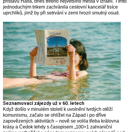
přístavu Haifa, dnes třetího největšího města v Izraeli. Tímto
jednoduchým trikem zachránila cestovní kancelář tisíce
uprchlíků, jimž by při setrvání v zemi hrozil smutný osud.
Seznamovací zájezdy už v 60. letech
Když došlo v minulém století k uvolnění tvrdých otěží
komunismu, začalo se ohlížet na Západ i po dříve
zapovězených aktivitách – nově se volila třeba královna
krásy a Čedok tehdy s časopisem „100+1 zahraniční