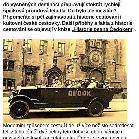
do vysněných destinací přepravují stokrát rychleji
špičková proudová letadla. Co bylo ale mezitím?
Připomeňte si pět zajímavostí z historie cestování i
kultovní české cestovky. Další příběhy a fakta z historie
.
cestování se objevují
v knize „
Historie psaná Čedokem
“
Moderním způsobem cestují lidé už více než sto sedmdesát
let, z toho téměř dvě třetiny této doby se oboru věnuje i
nejstarší cestovní kancelář u nás. Čedok si svou pevnou