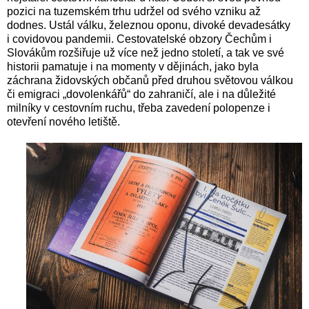
pozici na tuzemském trhu udržel od svého vzniku až
dodnes. Ustál válku, železnou oponu, divoké devadesátky
i covidovou pandemii. Cestovatelské obzory Čechům i
Slovákům rozšiřuje už více než jedno století, a tak ve své
historii pamatuje i na momenty v dějinách, jako byla
záchrana židovských občanů před druhou světovou válkou
či emigraci „dovolenkářů“ do zahraničí, ale i na důležité
milníky v cestovním ruchu, třeba zavedení polopenze i
otevření nového letiště.