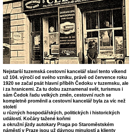
Nejstarší tuzemská cestovní kancelář slaví tento víkend
už 104. výročí od svého vzniku, právě od července roku
1920 se začal psát hlavní příběh Čedoku v tuzemsku, ale
i za hranicemi. Za tu dobu zaznamenal svět, turismus i
sám Čedok řadu velkých změn, cestovní ruch se
kompletně proměnil a cestovní kancelář byla za víc než
století
u různých hospodářských, politických i historických
událostí. Kočáry tažené koňmi
a okružní jízdy autokary Praga po Staroměstském
náměstí v Praze jsou už dávnou minulostí a klienty