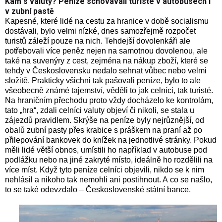
Kam s valuty? Peníze schovávali turisté v autobusech i
v zubní pastě
Kapesné, které lidé na cestu za hranice v době socialismu
dostávali, bylo velmi nízké, dnes samozřejmě rozpočet
turistů záleží pouze na nich. Tehdejší dovolenkáři ale
potřebovali více peněz nejen na samotnou dovolenou, ale
také na suvenýry z cest, zejména na nákup zboží, které se
tehdy v Československu nedalo sehnat vůbec nebo velmi
složitě. Prakticky všichni tak pašovali peníze, bylo to ale
všeobecně známé tajemství, věděli to jak celníci, tak turisté.
Na hraničním přechodu proto vždy docházelo ke kontrolám,
tato „hra“, zdali celníci valuty objeví či nikoli, se stala u
zájezdů pravidlem. Skrýše na peníze byly nejrůznější, od
obalů zubní pasty přes krabice s práškem na praní až po
přilepování bankovek do knížek na jednotlivé stránky. Pokud
měli lidé větší obnos, umístili ho například v autobuse pod
podlážku nebo na jiné zakryté místo, ideálně ho rozdělili na
více míst. Když tyto peníze celníci objevili, nikdo se k nim
nehlásil a nikoho tak nemohli ani postihnout. A co se našlo,
to se také odevzdalo – Československé státní bance.