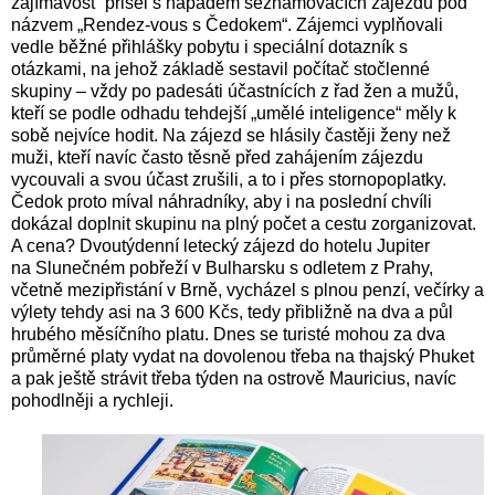
zajímavost“ přišel s nápadem seznamovacích zájezdů pod
názvem „Rendez-vous s Čedokem“. Zájemci vyplňovali
vedle běžné přihlášky pobytu i speciální dotazník s
otázkami, na jehož základě sestavil počítač stočlenné
skupiny – vždy po padesáti účastnících z řad žen a mužů,
kteří se podle odhadu tehdejší „umělé inteligence“ měly k
sobě nejvíce hodit. Na zájezd se hlásily častěji ženy než
muži, kteří navíc často těsně před zahájením zájezdu
vycouvali a svou účast zrušili, a to i přes stornopoplatky.
Čedok proto míval náhradníky, aby i na poslední chvíli
dokázal doplnit skupinu na plný počet a cestu zorganizovat.
A cena? Dvoutýdenní letecký zájezd do hotelu Jupiter
na Slunečném pobřeží v Bulharsku s odletem z Prahy,
včetně mezipřistání v Brně, vycházel s plnou penzí, večírky a
výlety tehdy asi na 3 600 Kčs, tedy přibližně na dva a půl
hrubého měsíčního platu. Dnes se turisté mohou za dva
průměrné platy vydat na dovolenou třeba na thajský Phuket
a pak ještě strávit třeba týden na ostrově Mauricius, navíc
pohodlněji a rychleji.