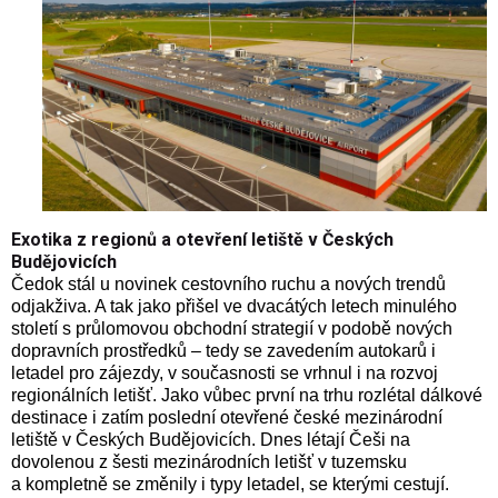
Exotika z regionů a otevření letiště v Českých
Budějovicích
Čedok stál u novinek cestovního ruchu a nových trendů
odjakživa. A tak jako přišel ve dvacátých letech minulého
století s průlomovou obchodní strategií v podobě nových
dopravních prostředků – tedy se zavedením autokarů i
letadel pro zájezdy, v současnosti se vrhnul i na rozvoj
regionálních letišť. Jako vůbec první na trhu rozlétal dálkové
destinace i zatím poslední otevřené české mezinárodní
letiště v Českých Budějovicích. Dnes létají Češi na
dovolenou z šesti mezinárodních letišť v tuzemsku
a kompletně se změnily i typy letadel, se kterými cestují.