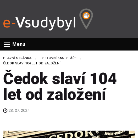
Menu
HLAVNÍ STRÁNKA
CESTOVNÍ KANCELÁŘE
CURRENT:
ČEDOK SLAVÍ 104 LET OD ZALOŽENÍ
Čedok slaví 104
let od založení
23. 07. 2024