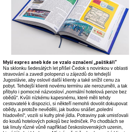
Myší expres aneb kde se vzalo označení „paštikáři“
Na sklonku šedesátých let přišel Čedok s novinkou v oblasti
stravování a zavedl polopenzi u zájezdů do tehdejší
Jugoslávie, aby oslovil další klienty a také snížil cenu za
pobyt. Tehdejší klienti novému termínu ale nerozuměli, a tak
přibylo i pomocné názvosloví „normální hotelová penze bez
obědů“. Kvůli nízkému kapesnému, které měli tehdy
cestovatelé k dispozici, si někteří nemohli dovolit dokupovat
obědy, a protože nevěděli, jak budou snášet „polední
hladovění“, vozili si kufry plné jídla. Potraviny pak umisťovali
do koutů hotelových pokojů bez ledniček. Po chodbách se
tak linuly různé vůně například československých uzenin,