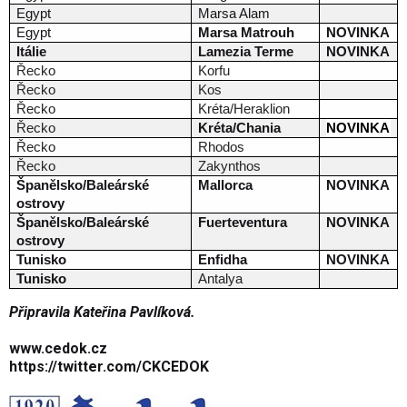
Egypt
Marsa Alam
Egypt
Marsa Matrouh
NOVINKA
Itálie
Lamezia Terme
NOVINKA
Řecko
Korfu
Řecko
Kos
Řecko
Kréta/Heraklion
Řecko
Kréta/Chania
NOVINKA
Řecko
Rhodos
Řecko
Zakynthos
Španělsko/Baleárské
Mallorca
NOVINKA
ostrovy
Španělsko/Baleárské
Fuerteventura
NOVINKA
ostrovy
Tunisko
Enfidha
NOVINKA
Tunisko
Antalya
Připravila Kateřina Pavlíková.
www.cedok.cz
https://twitter.com/CKCEDOK