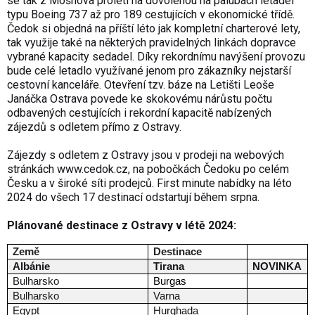
se tak z Mošnova proletí na dovolenou na palubách letadel
typu Boeing 737 až pro 189 cestujících v ekonomické třídě.
Čedok si objedná na příští léto jak kompletní charterové lety,
tak využije také na některých pravidelných linkách dopravce
vybrané kapacity sedadel. Díky rekordnímu navýšení provozu
bude celé letadlo využívané jenom pro zákazníky nejstarší
cestovní kanceláře. Otevření tzv. báze na Letišti Leoše
Janáčka Ostrava povede ke skokovému nárůstu počtu
odbavených cestujících i rekordní kapacitě nabízených
zájezdů s odletem přímo z Ostravy.
Zájezdy s odletem z Ostravy jsou v prodeji na webových
stránkách www.cedok.cz, na pobočkách Čedoku po celém
Česku a v široké síti prodejců. First minute nabídky na léto
2024 do všech 17 destinací odstartují během srpna.
Plánované destinace z Ostravy v létě 2024:
Země
Destinace
Albánie
Tirana
NOVINKA
Bulharsko
Burgas
Bulharsko
Varna
Egypt
Hurghada