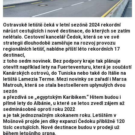
Ostravské letiště čeká v letní sezóně 2024 rekordní
nárůst cestujících i nové destinace, do kterých se zatím
nelétalo. Cestovní kancelář Čedok, která se ve své
strategii dlouhodobě zaměřuje na rozvoj provozu
regionálních letišť, nabídne příští léto rekordních 17
destinací,
z toho sedm novinek. Bez podpory kraje tak plánuje
otevřít například lety na Fuerteventuru, která je součástí
Kanárských ostrovů, do Tuniska nebo také do Itálie na
letiště Lamezia Terme. Mezi novinky se zařadí i Marsa
Matrouh, která se stala bestsellerem uplynulých dvou
sezón
a přezdívá se „egyptským Karibikem.“ Hitem budou i
přímé lety do Albánie, u které se letos zvedl zájem až
sedminásobně oproti roku 2022
a je tak jednoznačným skokanem roku. Letištěm v
Mošnově projde jen díky expanzi Čedoku přibližně 120
tisíc cestujících. Nové destinace budou v prodeji už
během letošního srpna.