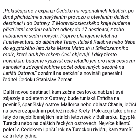
„Pokračujeme v expanzi Čedoku na regionálních letištích, po
Brně přicházíme s navýšením provozu a otevřením dalších
destinací i do Ostravy. Z Moravskoslezského kraje budeme
příští letní sezónu nabízet odlety do 17 destinací, z toho
nabídneme sedm nových. Poprvé plánujeme létat na
Fuerteventuru, do albánské Tirany, italské Kalábrie nebo třeba
do egyptského letoviska Marsa Matrouh u Středozemního
moře, které druhým rokem Češi objevují. I díky těmto
novinkám budeme využívat celé letadlo jen pro naši cestovní
kancelář a zdvojnásobíme počet odbavených sezóně na
Letišti Ostrava,“
oznámil na setkání s novináři generální
ředitel Čedoku Stanislav Zeman.
Další novou destinací, kam začne cestovka nabízet své
zájezdy s odletem z Ostravy, bude tuniská Enfidha na
pevnině, španělský ostrov Mallorca nebo oblast Chania, ležící
na severozápadním pobřeží řecké Kréty. Pokračují také přímé
lety do nejoblíbenějších letních letovisek v Bulharsku, Egyptě,
Turecku nebo na dalších řeckých ostrovech. Nejvíce klientů
poletí s Čedokem i příští rok na Tureckou riviéru, kam zamíří
až tři lety týdně.