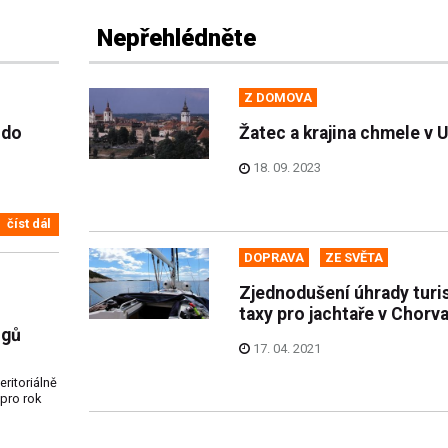
Nepřehlédněte
Z DOMOVA
 do
Žatec a krajina chmele v
18. 09. 2023
číst dál
DOPRAVA
ZE SVĚTA
Zjednodušení úhrady turi
taxy pro jachtaře v Chorv
ogů
17. 04. 2021
eritoriálně
pro rok