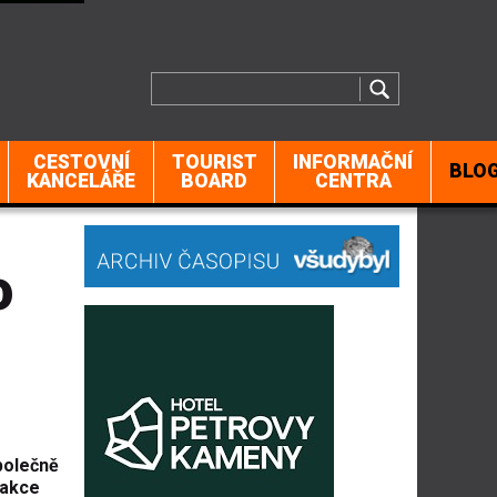
CESTOVNÍ
TOURIST
INFORMAČNÍ
BLO
KANCELÁŘE
BOARD
CENTRA
o
polečně
 akce