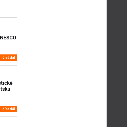
 UNESCO
číst dál
stické
atsku
číst dál