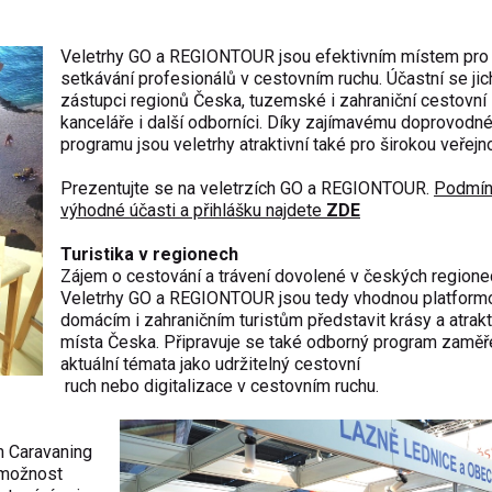
Veletrhy GO a REGIONTOUR jsou efektivním místem pro
setkávání profesionálů v cestovním ruchu. Účastní se jic
zástupci regionů Česka, tuzemské i zahraniční cestovní
kanceláře i další odborníci. Díky zajímavému doprovod
programu jsou veletrhy atraktivní také pro širokou veřejn
Prezentujte se na veletrzích GO a REGIONTOUR.
Podmín
výhodné účasti a přihlášku najdete
ZDE
Turistika v regionech
Zájem o cestování a trávení dovolené v českých regione
Veletrhy GO a REGIONTOUR jsou tedy vhodnou platformo
domácím i zahraničním turistům představit krásy a atrakt
místa Česka. Připravuje se také odborný program zaměř
aktuální témata jako udržitelný cestovní
ce v cestovním ruchu.
m Caravaning
 možnost