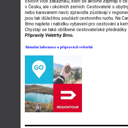
oslovit více zákazníků, kteří se aktivně zajímají o c
v Česku, ale i okolních zemích. Cestovatelé s oby
nebo karavanem navíc zpravidla zůstávají v regionec
jsou tak důležitou součástí cestovního ruchu. Na Ca
Brno najdete i nabídku vybavení pro cestování a ke
Chystají se také oblíbené cestovatelské přednášky.
Připravily Veletrhy Brno.
Aktuální informace o přípravách veletrhů