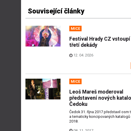
Související články
MICE
Festival Hrady CZ vstoupí
třetí dekády
12. 04. 2026
MICE
Leoš Mareš moderoval
představení nových katal
Čedoku
Čedok 31. října 2017 představil osm t
a tematicky koncipovaných katalogů 
2018.
08. 11. 2017