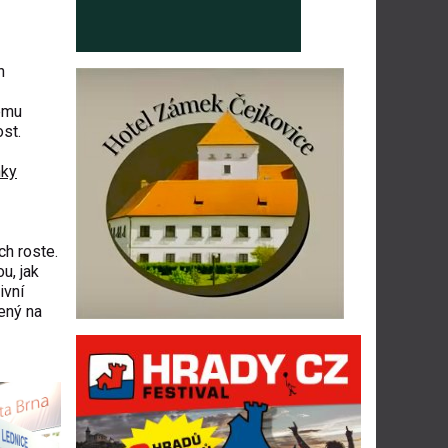
h
nému
ost.
ky
ch roste.
u, jak
ivní
ený na