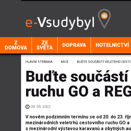
Z
ZE
DOPRAVA
HOTELNICTVÍ
DOMOVA
SVĚTA
HLAVNÍ STRÁNKA
MICE
CURRENT:
BUĎTE SOUČÁSTÍ VELETRHŮ CEST
Buďte součástí
ruchu GO a RE
09. 05. 2022
V novém podzimním termínu se od 20. do 23. říjn
mezinárodních veletrhů cestovního ruchu GO a
s mezinárodní výstavou karavanů a obytných au