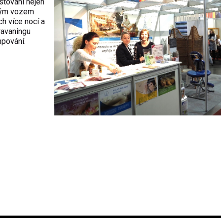
estování nejen
tným vozem
h více nocí a
ravaningu
mpování.