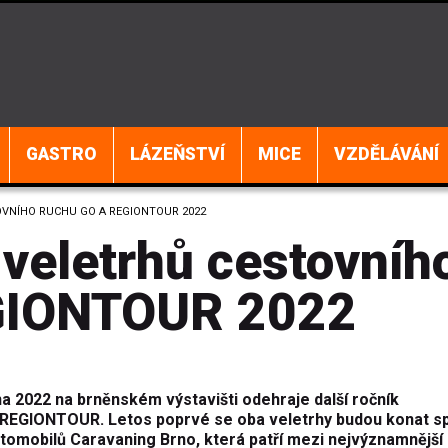
GASTRO
LÁZEŇSTVÍ
MICE
VZDĚLÁVÁNÍ
OVNÍHO RUCHU GO A REGIONTOUR 2022
 veletrhů cestovníh
GIONTOUR 2022
a 2022 na brněnském výstavišti odehraje další ročník
 REGIONTOUR. Letos poprvé se oba veletrhy budou konat s
tomobilů Caravaning Brno, která patří mezi nejvýznamnější