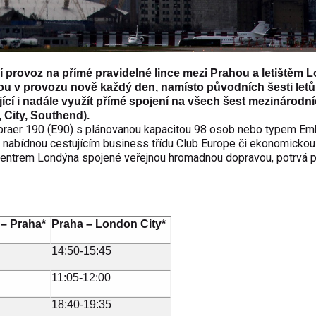
í provoz na přímé pravidelné lince mezi Prahou a letištěm 
dou v provozu nově každý den, namísto původních šesti letů
cí i nadále využít přímé spojení na všech šest mezinárodníc
 City, Southend).
mbraer 190 (E90) s plánovanou kapacitou 98 osob nebo typem Em
 nabídnou cestujícím business třídu Club Europe či ekonomickou 
 s centrem Londýna spojené veřejnou hromadnou dopravou, potrvá p
 – Praha*
Praha – London City*
14:50-15:45
11:05-12:00
18:40-19:35