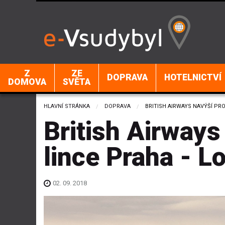
Z
ZE
DOPRAVA
HOTELNICTVÍ
DOMOVA
SVĚTA
HLAVNÍ STRÁNKA
DOPRAVA
CURRENT:
BRITISH AIRWAYS NAVÝŠÍ PR
British Airways
lince Praha - L
02. 09. 2018