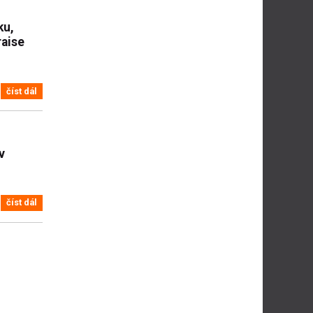
ku,
raise
číst dál
v
číst dál