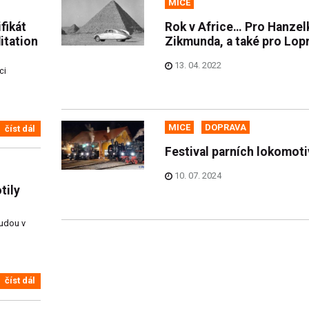
MICE
fikát
Rok v Africe… Pro Hanzel
itation
Zikmunda, a také pro Lop
13. 04. 2022
ci
MICE
DOPRAVA
číst dál
Festival parních lokomoti
10. 07. 2024
tily
budou v
číst dál