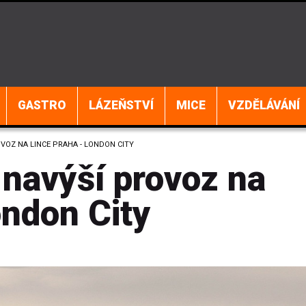
GASTRO
LÁZEŇSTVÍ
MICE
VZDĚLÁVÁNÍ
OVOZ NA LINCE PRAHA - LONDON CITY
 navýší provoz na
ondon City