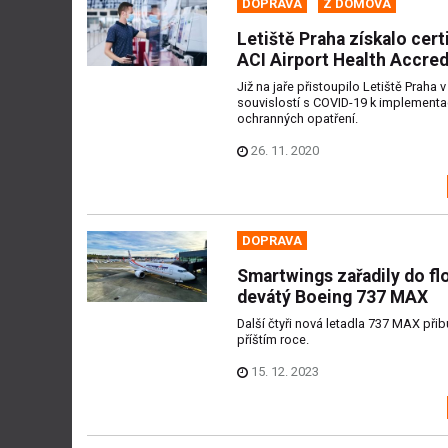
DOPRAVA
Z DOMOVA
Letiště Praha získalo certi
ACI Airport Health Accred
Již na jaře přistoupilo Letiště Praha v
souvislostí s COVID-19 k implementa
ochranných opatření.
26. 11. 2020
DOPRAVA
Smartwings zařadily do flo
devátý Boeing 737 MAX
Další čtyři nová letadla 737 MAX při
příštím roce.
15. 12. 2023