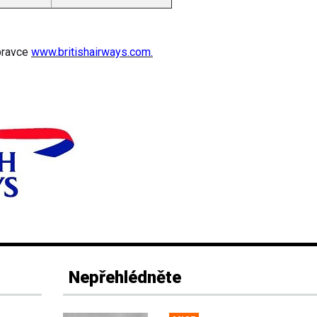
opravce
www.britishairways.com
.
Nepřehlédněte