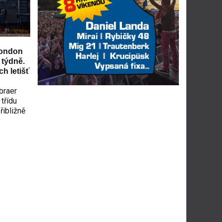
London
 týdně.
h letišť
braer
třídu
řibližně