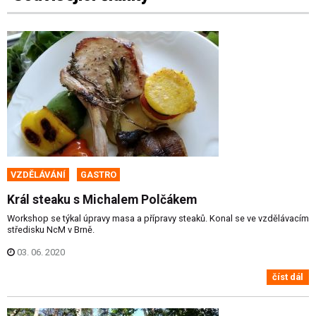
VZDĚLÁVÁNÍ
GASTRO
Král steaku s Michalem Polčákem
Workshop se týkal úpravy masa a přípravy steaků. Konal se ve vzdělávacím
středisku NcM v Brně.
03. 06. 2020
číst dál