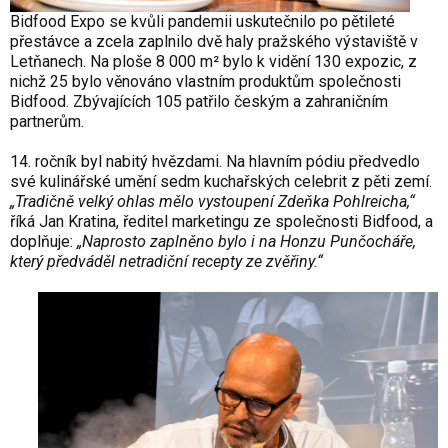
Bidfood Expo se kvůli pandemii uskutečnilo po pětileté
přestávce a zcela zaplnilo dvě haly pražského výstaviště v
Letňanech. Na ploše 8 000 m² bylo k vidění 130 expozic, z
nichž 25 bylo věnováno vlastním produktům společnosti
Bidfood. Zbývajících 105 patřilo českým a zahraničním
partnerům.
14. ročník byl nabitý hvězdami. Na hlavním pódiu předvedlo
své kulinářské umění sedm kuchařských celebrit z pěti zemí.
„Tradičně velký ohlas mělo vystoupení Zdeňka Pohlreicha,“
říká Jan Kratina, ředitel marketingu ze společnosti Bidfood, a
doplňuje:
„Naprosto zaplněno bylo i na Honzu Punčocháře,
který předváděl netradiční recepty ze zvěřiny.“