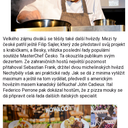
Velkého zájmu diváků se těšily také další hvězdy. Mezi ty
české patřil ještě Filip Sajler, který zde představil svůj projekt
s krabičkami, a Besky, vítězka poslední řady populární
soutěže MasterChef Česko. Ta okouzlila publikum svým
dezertem. Ze zahraničních hostů největší pozornost
přitahoval Sebastian Frank, držitel dvou michelinských hvězd.
Nechyběly však ani praktické rady. Jak se dá z minima vytěžit
maximum a ještě na tom vydělat, předvedl s americkým
hovězím masem kanadský šéfkuchař John Cadieux. Ital
Federico Perrone pak dokázal hostům, že z pizza mouky se
dá připravit celá řada dalších italských specialit.