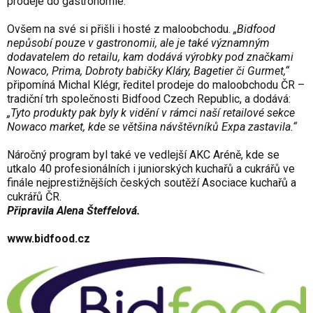
prodeje do gastronomie.
Ovšem na své si přišli i hosté z maloobchodu.
„Bidfood
nepůsobí pouze v gastronomii, ale je také významným
dodavatelem do retailu, kam dodává výrobky pod značkami
Nowaco, Prima, Dobroty babičky Kláry, Bagetier či Gurmet,“
připomíná Michal Klégr, ředitel prodeje do maloobchodu ČR –
tradiční trh společnosti Bidfood Czech Republic, a dodává:
„Tyto produkty pak byly k vidění v rámci naší retailové sekce
Nowaco market, kde se většina návštěvníků Expa zastavila.“
Náročný program byl také ve vedlejší AKC Aréně, kde se
utkalo 40 profesionálních i juniorských kuchařů a cukrářů ve
finále nejprestižnějších českých soutěží Asociace kuchařů a
cukrářů ČR.
Připravila Alena Šteffelová.
www.bidfood.cz