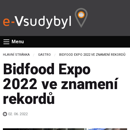
Menu
HLAVNÍ STRÁNKA
GASTRO
CURRENT:
BIDFOOD EXPO 2022 VE ZNAMENÍ REKORDŮ
Bidfood Expo
2022 ve znamení
rekordů
02. 06. 2022