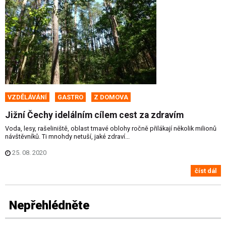
VZDĚLÁVÁNÍ
GASTRO
Z DOMOVA
Jižní Čechy idelálním cílem cest za zdravím
Voda, lesy, rašeliniště, oblast tmavé oblohy ročně přilákají několik milionů
návštěvníků. Ti mnohdy netuší, jaké zdraví...
25. 08. 2020
číst dál
Nepřehlédněte