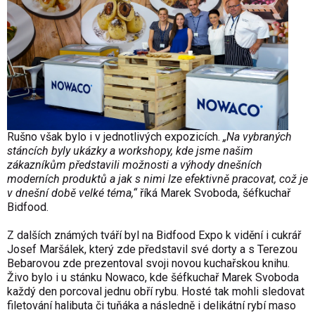
Rušno však bylo i v jednotlivých expozicích.
„Na vybraných
stáncích byly ukázky a workshopy, kde jsme našim
zákazníkům představili možnosti a výhody dnešních
moderních produktů a jak s nimi lze efektivně pracovat, což je
v dnešní době velké téma,“
říká Marek Svoboda, šéfkuchař
Bidfood.
Z dalších známých tváří byl na Bidfood Expo k vidění i cukrář
Josef Maršálek, který zde představil své dorty a s Terezou
Bebarovou zde prezentoval svoji novou kuchařskou knihu.
Živo bylo i u stánku Nowaco, kde šéfkuchař Marek Svoboda
každý den porcoval jednu obří rybu. Hosté tak mohli sledovat
filetování halibuta či tuňáka a následně i delikátní rybí maso