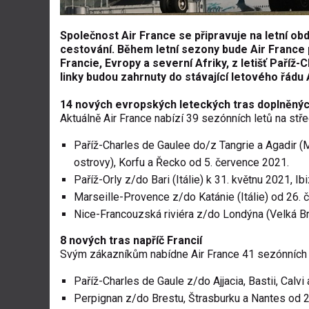
Společnost Air France se připravuje na letní o
cestování. Během letní sezony bude Air France 
Francie, Evropy a severní Afriky, z letišť Paříž
linky budou zahrnuty do stávající letového řádu 
14 nových evropských leteckých tras doplněnýc
Aktuálně Air France nabízí 39 sezónních letů na stře
Paříž-Charles de Gaulee do/z Tangrie a Agadir (M
ostrovy), Korfu a Řecko od 5. července 2021.
Paříž-Orly z/do Bari (Itálie) k 31. květnu 2021, Ib
Marseille-Provence z/do Katánie (Itálie) od 26.
Nice-Francouzská riviéra z/do Londýna (Velká Bri
8 nových tras napříč Francií
Svým zákazníkům nabídne Air France 41 sezónních tr
Paříž-Charles de Gaule z/do Ajjacia, Bastii, Calvi
Perpignan z/do Brestu, Štrasburku a Nantes od 