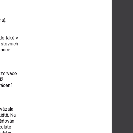
na).
de také v
estovních
rance
rezervace
iž
rácení
avázala
iště. Na
měňován
culate
aluby,