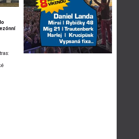
do
sezónní
tras:
ké