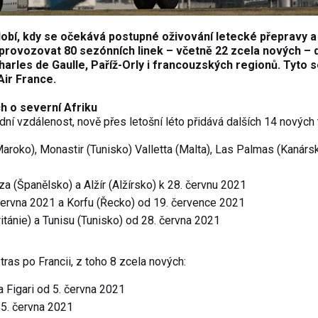
bdobí, kdy se očekává postupné oživování letecké přepravy a
provozovat 80 sezónních linek – včetně 22 zcela nových – 
-Charles de Gaulle, Paříž-Orly i francouzských regionů. Tyto 
Air France.
h o severní Afriku
dní vzdálenost, nově přes letošní léto přidává dalších 14 nových 
aroko), Monastir (Tunisko) Valletta (Malta), Las Palmas (Kanárs
iza (Španělsko) a Alžír (Alžírsko) k 28. červnu 2021
 června 2021 a Korfu (Řecko) od 19. července 2021
tánie) a Tunisu (Tunisko) od 28. června 2021
as po Francii, z toho 8 zcela nových:
 a Figari od 5. června 2021
25. června 2021