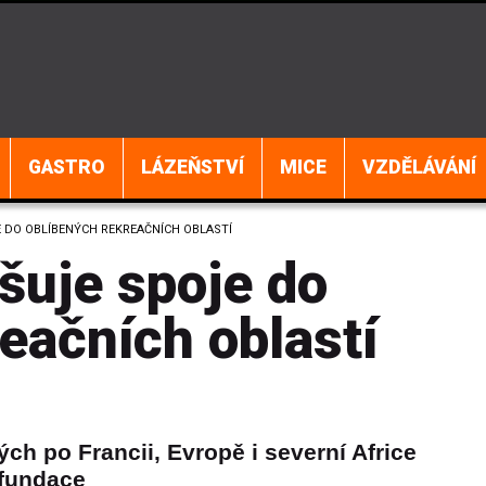
GASTRO
LÁZEŇSTVÍ
MICE
VZDĚLÁVÁNÍ
 DO OBLÍBENÝCH REKREAČNÍCH OBLASTÍ
šuje spoje do
eačních oblastí
ch po Francii, Evropě i severní Africe
refundace