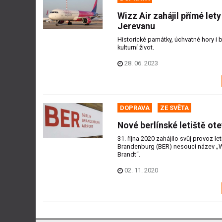
Wizz Air zahájil přímé lety
Jerevanu
Historické památky, úchvatné hory i 
kulturní život.
28. 06. 2023
DOPRAVA
ZE SVĚTA
Nové berlínské letiště ot
31. října 2020 zahájilo svůj provoz let
Brandenburg (BER) nesoucí název „W
Brandt“.
02. 11. 2020