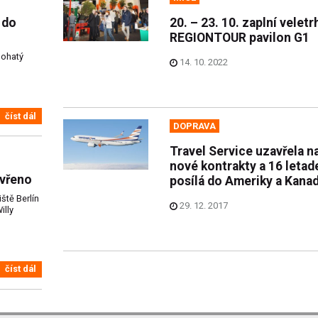
 do
20. – 23. 10. zaplní veletr
REGIONTOUR pavilon G1
bohatý
14. 10. 2022
číst dál
DOPRAVA
Travel Service uzavřela n
nové kontrakty a 16 letad
evřeno
posílá do Ameriky a Kana
iště Berlín
29. 12. 2017
illy
číst dál