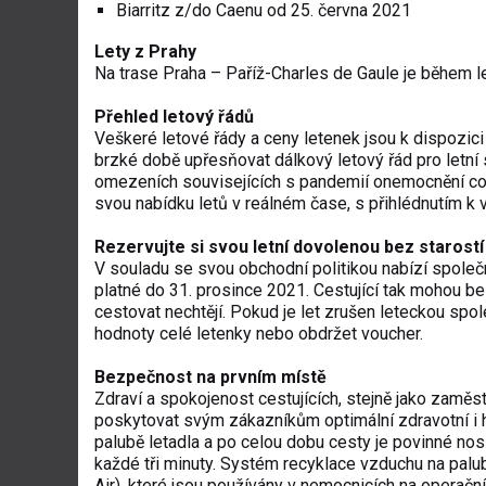
Biarritz z/do Caenu od 25. června 2021
Lety z Prahy
Na trase Praha – Paříž-Charles de Gaule je během le
Přehled letový řádů
Veškeré letové řády a ceny letenek jsou k dispozici
brzké době upřesňovat dálkový letový řád pro letní
omezeních souvisejících s pandemií onemocnění cov
svou nabídku letů v reálném čase, s přihlédnutím k 
Rezervujte si svou letní dovolenou bez starostí
V souladu se svou obchodní politikou nabízí společn
platné do 31. prosince 2021. Cestující tak mohou be
cestovat nechtějí. Pokud je let zrušen leteckou spo
hodnoty celé letenky nebo obdržet voucher.
Bezpečnost na prvním místě
Zdraví a spokojenost cestujících, stejně jako zaměst
poskytovat svým zákazníkům optimální zdravotní i hy
palubě letadla a po celou dobu cesty je povinné nos
každé tři minuty. Systém recyklace vzduchu na palubě
Air), které jsou používány v nemocnicích na operační