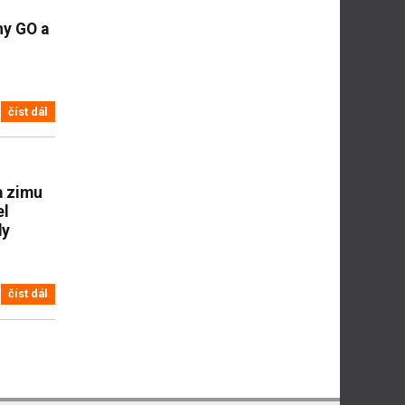
hy GO a
číst dál
a zimu
el
dy
číst dál