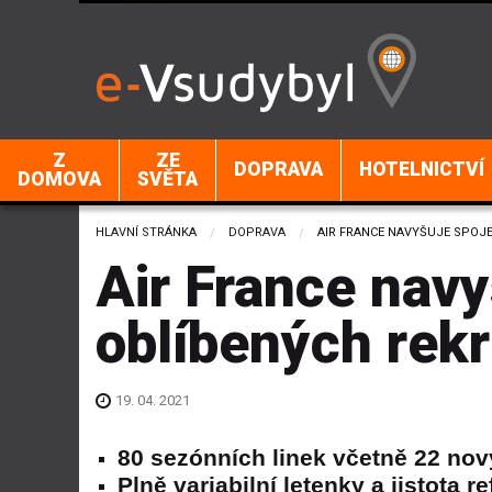
Z
ZE
DOPRAVA
HOTELNICTVÍ
DOMOVA
SVĚTA
HLAVNÍ STRÁNKA
DOPRAVA
CURRENT:
AIR FRANCE NAVYŠUJE SPOJE
Air France navy
oblíbených rekr
19. 04. 2021
80 sezónních linek včetně 22 nový
Plně variabilní letenky a jistota 