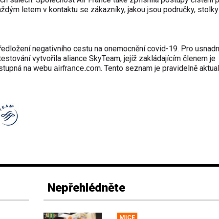
ždým letem v kontaktu se zákazníky, jakou jsou područky, stolk
edložení negativního cestu na onemocnění covid-19. Pro usnadn
stování vytvořila aliance SkyTeam, jejíž zakládajícím členem je
řístupná na webu
. Tento seznam je pravidelně aktua
airfrance.com
Nepřehlédněte
MICE