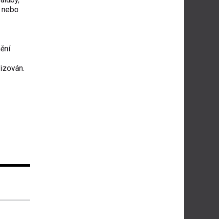
y nebo
ění
lizován.