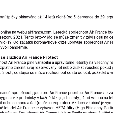
tní špičky plánováno až 14 letů týdně (od 5. července do 29. srp
 online na webu airfrance.com. Letecká společnost Air France bu
 sezonu 2021. Tento letový řád se může změnit v závislosti na c
id-19. Od začátku koronavirové krize upravuje společnost Air F
vývoji pandemie.
 se službou Air France Protect
ost Air France plně variabilní a upravitelné letenky na všechny 
zplatně změnit svůj rezervovaný let nebo získat voucher, pokud j
lečností, cestující se může rozhodnout cestu odložit, požádat o v
nanců společnosti, jsou pro Air France prioritou. Air France se z
gienické podmínky v každé fázi jejich cesty, již od vstupu na let
it ochranu nosu a úst (roušku, respirátor). Vzduch v kabině je vy
 letadel Air France je vybaven HEPA filtry (High Efficiency Parti
ch sálech. Společnost Air France také zpřísnila postupy čistění p