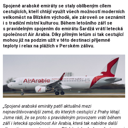
Spojené arabské emiráty se staly oblíbeným cílem
cestujících, kteří chtějí využít všech možností moderních
velkoměst na Blízkém východě, ale zároveň se seznámit
i s tradiční místní kulturou. Během letošního září se
s pravidelným spojením do emirátu Šardžá vrátí letecká
společnost Air Arabia. Díky přímým letům si tak cestující
mohou již na podzim užít v této destinaci příjemné
teploty i relax na plážích v Perském zálivu.
„Spojené arabské emiráty patří aktuálně mezi
nejnavštěvovanější země, do kterých cestující z Prahy létají.
Jsme rádi, že se proto s pravidelným provozem vrátí během
září i letecká společnost Air Arabia, která tak nabídne další