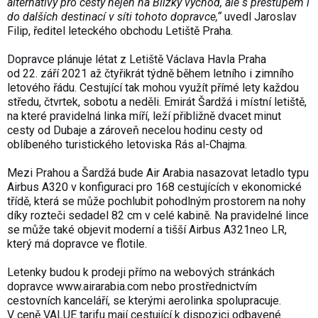
alternativy pro cesty nejen na Blízký východ, ale s přestupem i
do dalších destinací v síti tohoto dopravce,“
uvedl Jaroslav
Filip, ředitel leteckého obchodu Letiště Praha.
Dopravce plánuje létat z Letiště Václava Havla Praha
od 22. září 2021 až čtyřikrát týdně během letního i zimního
letového řádu. Cestující tak mohou využít přímé lety každou
středu, čtvrtek, sobotu a neděli. Emirát Šardžá i místní letiště,
na které pravidelná linka míří, leží přibližně dvacet minut
cesty od Dubaje a zároveň necelou hodinu cesty od
oblíbeného turistického letoviska Rás al-Chajma.
Mezi Prahou a Šardžá bude Air Arabia nasazovat letadlo typu
Airbus A320 v konfiguraci pro 168 cestujících v ekonomické
třídě, která se může pochlubit pohodlným prostorem na nohy
díky rozteči sedadel 82 cm v celé kabině. Na pravidelné lince
se může také objevit moderní a tišší Airbus A321neo LR,
který má dopravce ve flotile.
Letenky budou k prodeji přímo na webových stránkách
dopravce
www.airarabia.com
nebo prostřednictvím
cestovních kanceláří, se kterými aerolinka spolupracuje.
V ceně VALUE tarifu mají cestující k dispozici odbavené