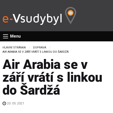
Menu
HLAVNÍ STRÁNKA
DOPRAVA
CURRENT:
AIR ARABIA SE V ZÁŘÍ VRÁTÍ S LINKOU DO ŠARDŽÁ
Air Arabia se v
září vrátí s linkou
do Šardžá
20. 05. 2021