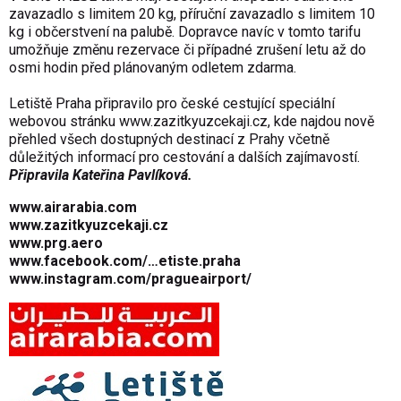
zavazadlo s limitem 20 kg, příruční zavazadlo s limitem 10
kg i občerstvení na palubě. Dopravce navíc v tomto tarifu
umožňuje změnu rezervace či případné zrušení letu až do
osmi hodin před plánovaným odletem zdarma.
Letiště Praha připravilo pro české cestující speciální
webovou stránku
www.zazitkyuzcekaji.cz
, kde najdou nově
přehled všech dostupných destinací z Prahy včetně
důležitých informací pro cestování a dalších zajímavostí.
Připravila Kateřina Pavlíková.
www.airarabia.com
www.zazitkyuzcekaji.cz
www.prg.aero
www.facebook.com/…etiste.praha
www.instagram.com/pragueairport/