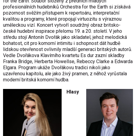
for the Earth. Soubor složený z předních mladých
profesionálních hudebníků Orchestra for the Earth si získává
pozornost svěžím přístupem k repertoáru, interpretační
kvalitou a programy, které propojují virtuozitu s výraznou
uměleckou vizí. Koncert vytvoří soudržný obraz britsko-
české hudební inspirace přelomu 19. a 20. století. V jeho
středu stojí Antonín Dvořák jako skladatel, jehož melodická
bohatost, cit pro komorní intimitu i schopnost dát hudbě
lidskou otevřenost ovlivnily mladší generaci britských autorů.
Vedle Dvořákova Klavírního kvartetu Es dur zazní skladby
Franka Bridge, Herberta Howellse, Rebeccy Clarke a Edwarda
Elgara. Program ukáže Dvořákovu tradici nikoli jako
uzavřenou kapitolu, ale jako živý pramen, z něhož vyrůstala
moderní britská komorní hudba.
Hlasy