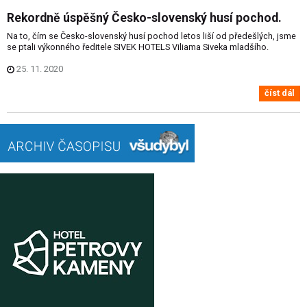
Rekordně úspěšný Česko-slovenský husí pochod.
Na to, čím se Česko-slovenský husí pochod letos liší od předešlých, jsme
se ptali výkonného ředitele SIVEK HOTELS Viliama Siveka mladšího.
25. 11. 2020
číst dál