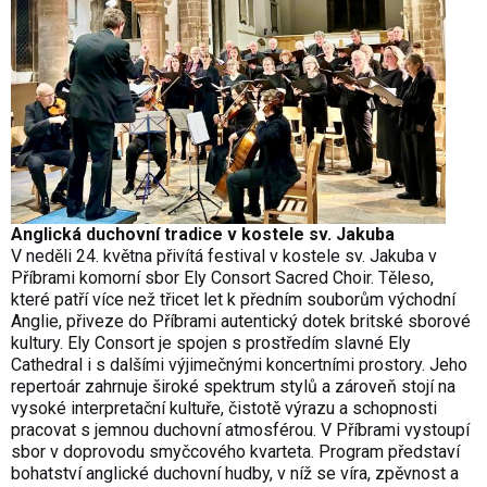
Anglická duchovní tradice v kostele sv. Jakuba
V neděli 24. května přivítá festival v kostele sv. Jakuba v
Příbrami komorní sbor Ely Consort Sacred Choir. Těleso,
které patří více než třicet let k předním souborům východní
Anglie, přiveze do Příbrami autentický dotek britské sborové
kultury. Ely Consort je spojen s prostředím slavné Ely
Cathedral i s dalšími výjimečnými koncertními prostory. Jeho
repertoár zahrnuje široké spektrum stylů a zároveň stojí na
vysoké interpretační kultuře, čistotě výrazu a schopnosti
pracovat s jemnou duchovní atmosférou. V Příbrami vystoupí
sbor v doprovodu smyčcového kvarteta. Program představí
bohatství anglické duchovní hudby, v níž se víra, zpěvnost a