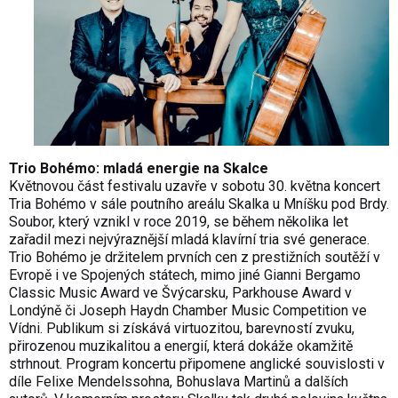
Trio Bohémo: mladá energie na Skalce
Květnovou část festivalu uzavře v sobotu 30. května koncert
Tria Bohémo v sále poutního areálu Skalka u Mníšku pod Brdy.
Soubor, který vznikl v roce 2019, se během několika let
zařadil mezi nejvýraznější mladá klavírní tria své generace.
Trio Bohémo je držitelem prvních cen z prestižních soutěží v
Evropě i ve Spojených státech, mimo jiné Gianni Bergamo
Classic Music Award ve Švýcarsku, Parkhouse Award v
Londýně či Joseph Haydn Chamber Music Competition ve
Vídni. Publikum si získává virtuozitou, barevností zvuku,
přirozenou muzikalitou a energií, která dokáže okamžitě
strhnout. Program koncertu připomene anglické souvislosti v
díle Felixe Mendelssohna, Bohuslava Martinů a dalších