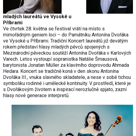
mladých laureátů ve Vysoké u
Příbrami
Ve čtvrtek 28. května se festival vrátí na místo s
mimořádným geniem loci – do Památníku Antonína Dvořáka
ve Vysoké u Příbrami. Tradiční Koncert laureátů již devátým
rokem představí hlasy mladých pěvců spojených s
Mezinárodní pěveckou soutěží Antonína Dvořáka v Karlových
Varech. Letos vystoupí sopranistka Natálie Šmausová,
barytonista Jonatan Müller za klavírního doprovodu Ahmada
Hedara. Koncert se tradičně koná v den skonu Antonína
Dvořáka III., vnuka slavného skladatele, a nese v sobě tichou
symboliku rodinné i umělecké kontinuity. V prostředí, které je
s Dvořákovým životem a inspirací nerozlučně spjato, zazní
hlasy nové generace interpretů.