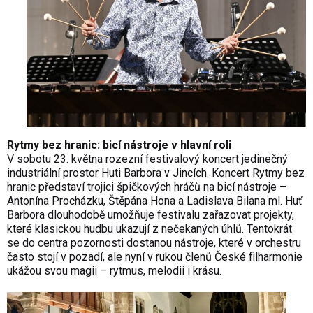
Rytmy bez hranic: bicí nástroje v hlavní roli
V sobotu 23. května rozezní festivalový koncert jedinečný
industriální prostor Huti Barbora v Jincích. Koncert Rytmy bez
hranic představí trojici špičkových hráčů na bicí nástroje –
Antonína Procházku, Štěpána Hona a Ladislava Bilana ml. Huť
Barbora dlouhodobě umožňuje festivalu zařazovat projekty,
které klasickou hudbu ukazují z nečekaných úhlů. Tentokrát
se do centra pozornosti dostanou nástroje, které v orchestru
často stojí v pozadí, ale nyní v rukou členů České filharmonie
ukážou svou magii – rytmus, melodii i krásu.