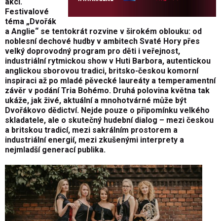
akcí.
Festivalové
téma „Dvořák
a Anglie“ se tentokrát rozvine v širokém oblouku: od
noblesní dechové hudby v ambitech Svaté Hory přes
velký doprovodný program pro děti i veřejnost,
industriální rytmickou show v Huti Barbora, autentickou
anglickou sborovou tradici, britsko-českou komorní
inspiraci až po mladé pěvecké laureáty a temperamentní
závěr v podání Tria Bohémo. Druhá polovina května tak
ukáže, jak živé, aktuální a mnohotvárné může být
Dvořákovo dědictví. Nejde pouze o připomínku velkého
skladatele, ale o skutečný hudební dialog – mezi českou
a britskou tradicí, mezi sakrálním prostorem a
industriální energií, mezi zkušenými interprety a
nejmladší generací publika.