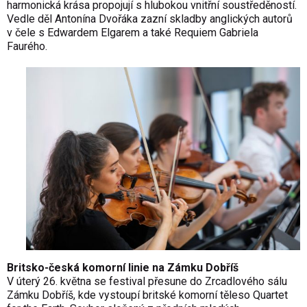
harmonická krása propojují s hlubokou vnitřní soustředěností.
Vedle děl Antonína Dvořáka zazní skladby anglických autorů
v čele s Edwardem Elgarem a také Requiem Gabriela
Faurého.
Britsko-česká komorní linie na Zámku Dobříš
V úterý 26. května se festival přesune do Zrcadlového sálu
Zámku Dobříš, kde vystoupí britské komorní těleso Quartet