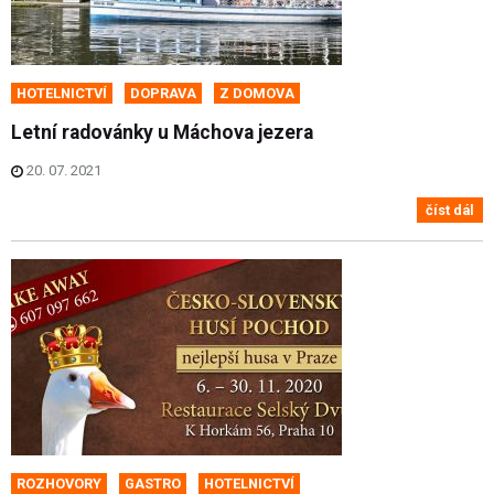
HOTELNICTVÍ
DOPRAVA
Z DOMOVA
Letní radovánky u Máchova jezera
20. 07. 2021
číst dál
ROZHOVORY
GASTRO
HOTELNICTVÍ