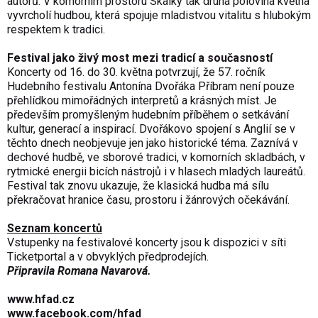
autorů. V komorním prostoru Skalky tak druhá polovina května
vyvrcholí hudbou, která spojuje mladistvou vitalitu s hlubokým
respektem k tradici.
Festival jako živý most mezi tradicí a současností
Koncerty od 16. do 30. května potvrzují, že 57. ročník
Hudebního festivalu Antonína Dvořáka Příbram není pouze
přehlídkou mimořádných interpretů a krásných míst. Je
především promyšleným hudebním příběhem o setkávání
kultur, generací a inspirací. Dvořákovo spojení s Anglií se v
těchto dnech neobjevuje jen jako historické téma. Zaznívá v
dechové hudbě, ve sborové tradici, v komorních skladbách, v
rytmické energii bicích nástrojů i v hlasech mladých laureátů.
Festival tak znovu ukazuje, že klasická hudba má sílu
překračovat hranice času, prostoru i žánrových očekávání.
Seznam koncertů
Vstupenky na festivalové koncerty jsou k dispozici v síti
Ticketportal a v obvyklých předprodejích.
Připravila Romana Navarová.
www.hfad.cz
www.facebook.com/hfad