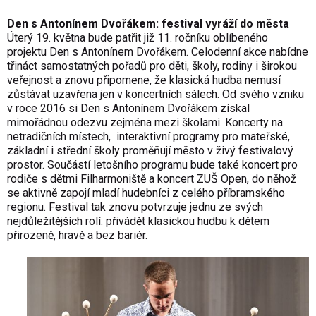
Den s Antonínem Dvořákem: festival vyráží do města
Úterý 19. května bude patřit již 11. ročníku oblíbeného
projektu Den s Antonínem Dvořákem. Celodenní akce nabídne
třináct samostatných pořadů pro děti, školy, rodiny i širokou
veřejnost a znovu připomene, že klasická hudba nemusí
zůstávat uzavřena jen v koncertních sálech. Od svého vzniku
v roce 2016 si Den s Antonínem Dvořákem získal
mimořádnou odezvu zejména mezi školami. Koncerty na
netradičních místech, interaktivní programy pro mateřské,
základní i střední školy proměňují město v živý festivalový
prostor. Součástí letošního programu bude také koncert pro
rodiče s dětmi Filharmoniště a koncert ZUŠ Open, do něhož
se aktivně zapojí mladí hudebníci z celého příbramského
regionu. Festival tak znovu potvrzuje jednu ze svých
nejdůležitějších rolí: přivádět klasickou hudbu k dětem
přirozeně, hravě a bez bariér.