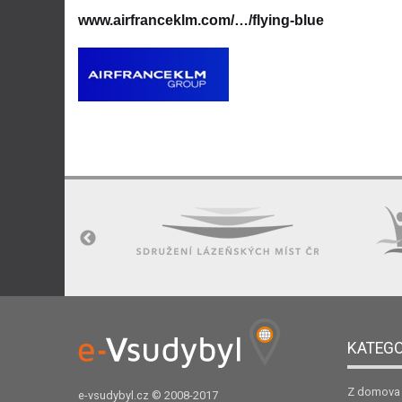
www.airfranceklm.com/…/flying-blue
KATEGO
Z domova
e-vsudybyl.cz
© 2008-2017