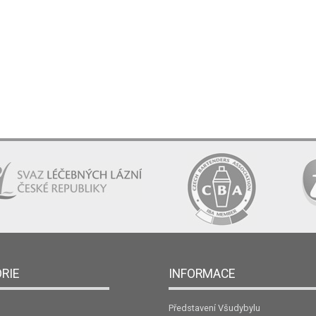
RIE
INFORMACE
Představení Všudybylu