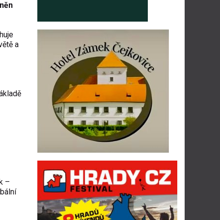
eněn
huje
větě a
základě
k –
bální