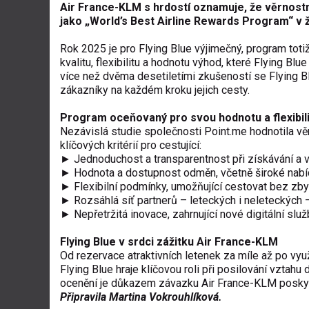
Air France-KLM s hrdostí oznamuje, že věrnostní
jako „World’s Best Airline Rewards Program“ v 
Rok 2025 je pro Flying Blue výjimečný, program toti
kvalitu, flexibilitu a hodnotu výhod, které Flying B
více než dvěma desetiletími zkušeností se Flying Bl
zákazníky na každém kroku jejich cesty.
Program oceňovaný pro svou hodnotu a flexibil
Nezávislá studie společnosti Point.me hodnotila vě
klíčových kritérií pro cestující:
► Jednoduchost a transparentnost při získávání a vy
► Hodnota a dostupnost odměn, včetně široké nabí
► Flexibilní podmínky, umožňující cestovat bez zb
► Rozsáhlá síť partnerů – leteckých i neleteckých –
► Nepřetržitá inovace, zahrnující nové digitální sl
Flying Blue v srdci zážitku Air France-KLM
Od rezervace atraktivních letenek za míle až po vyu
Flying Blue hraje klíčovou roli při posilování vztah
ocenění je důkazem závazku Air France-KLM poskytov
Připravila Martina Vokrouhlíková.