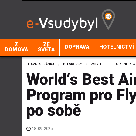
Z
ZE
DOPRAVA
HOTELNICTVÍ
DOMOVA
SVĚTA
HLAVNÍ STRÁNKA
BLESKOVKY
CURRENT:
WORLD‘S BEST AIRLINE RE
World‘s Best Ai
Program pro Fly
po sobě
18. 09. 2025