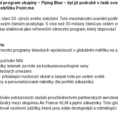
 program skupiny – Flying Blue – byl již podruhé v řadě oc
žebříčku Point.me.
ž slaví 20. výročí svého založení. Toto mezinárodní ocenění podtr
lue svým členům poskytuje. S více než 30 miliony členů po celém s
ue etabloval jako referenční věrnostní program, který doprovází
itu
rnostní programy leteckých společností v globálním měřítku na 
užívání Mílí.
dky letenek za míle za konkurenceschopné ceny.
ytečných omezení.
 přinášející možnosti sbírat a čerpat míle po celém světě.
užby a personalizované nabídky dle potřeb zákazníků.
žívání exkluzivních služeb prostřednictvím partnerských aeroline
u důvěry mezi skupinou Air France-KLM a jejími zákazníky. Toto glo
at cestovní zážitky, které jsou stále dostupnější a odměňující.