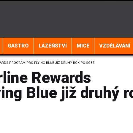
GASTRO
LÁZEŇSTVÍ
MICE
VZDĚLÁVÁNÍ
WARDS PROGRAM PRO FLYING BLUE JIŽ DRUHÝ ROK PO SOBĚ
rline Rewards
ing Blue již druhý r