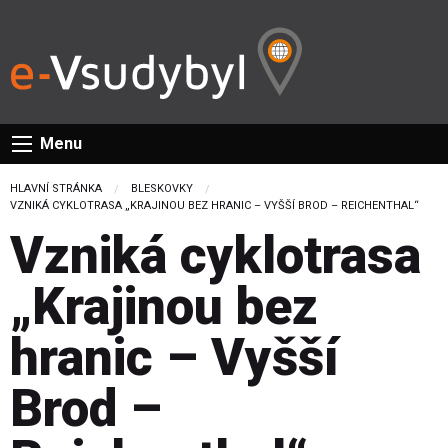
Menu
HLAVNÍ STRÁNKA
BLESKOVKY
CURRENT:
VZNIKÁ CYKLOTRASA „KRAJINOU BEZ HRANIC – VYŠŠÍ BROD – REICHENTHAL“
Vzniká cyklotrasa
„Krajinou bez
hranic – Vyšší
Brod –