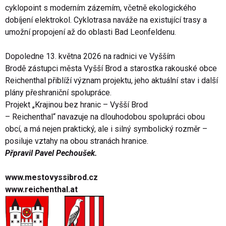
cyklopoint s moderním zázemím, včetně ekologického
dobíjení elektrokol.
Cy­klotrasa naváže na existující trasy a
umožní propojení až do oblasti Bad Leonfeldenu.
Dopoledne 13. května 2026 na radnici ve Vyšším
Brodě
zástupci města Vyšší Brod a starostka rakouské obce
Reichenthal přiblíží význam projektu, jeho aktuální stav i další
plány přeshraniční spolupráce.
Projekt
„Krajinou bez hranic – Vyšší Brod
– Reichenthal“
na­vazuje na dlouhodobou spolupráci obou
obcí, a má nejen praktický, ale i silný symbolický rozměr –
posiluje vztahy na obou stranách hranice.
Přpravil Pavel Pechoušek.
www.mestovyssibrod.cz
www.reichenthal.at