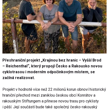
Přeshraniční projekt
„Krajinou bez hranic – Vyšší Brod
– Reichenthal“
, který propojí Česko a Rakousko novou
cyklotrasou i moderním odpočinkovým místem, se
začíná realizovat.
Projekt v hodnotě více než 22 milionů korun obnoví historický
hraniční přechod mezi zaniklou
českou
obcí Konrátov a
rakouským Stiftungem a přinese novou trasu pro cyklisty
i pěší. Její součástí bude také společný česko-rakouský