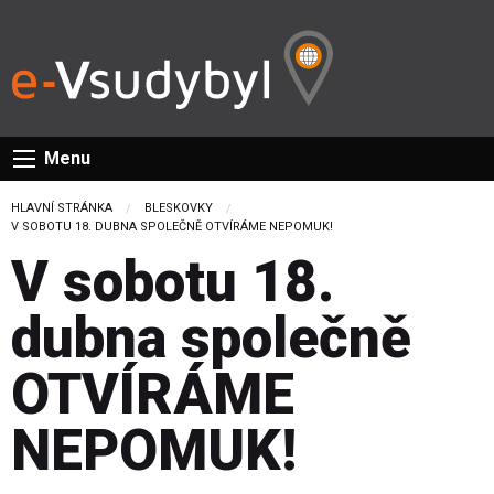
Menu
HLAVNÍ STRÁNKA
BLESKOVKY
CURRENT:
V SOBOTU 18. DUBNA SPOLEČNĚ OTVÍRÁME NEPOMUK!
V sobotu 18.
dubna společně
OTVÍRÁME
NEPOMUK!