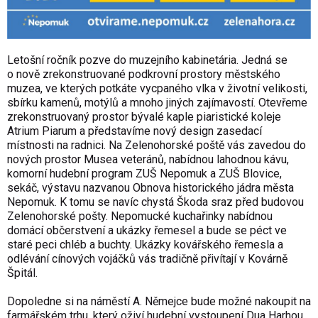
Letošní ročník pozve do muzejního kabinetária. Jedná se
o nově zrekonstruované podkrovní prostory městského
muzea, ve kterých potkáte vycpaného vlka v životní velikosti,
sbírku kamenů, motýlů a mnoho jiných zajímavostí. Otevřeme
zrekonstruovaný prostor bývalé kaple piaristické koleje
Atrium Piarum a představíme nový design zasedací
místnosti na radnici. Na Zelenohorské poště vás zavedou do
nových prostor Musea veteránů, nabídnou lahodnou kávu,
komorní hudební program ZUŠ Nepomuk a ZUŠ Blovice,
sekáč, výstavu nazvanou Obnova historického jádra města
Nepomuk. K tomu se navíc chystá Škoda sraz před budovou
Zelenohorské pošty. Nepomucké kuchařinky nabídnou
domácí občerstvení a ukázky řemesel a bude se péct ve
staré peci chléb a buchty. Ukázky kovářského řemesla a
odlévání cínových vojáčků vás tradičně přivítají v Kovárně
Špitál.
Dopoledne si na náměstí A. Němejce bude možné nakoupit na
farmářském trhu, který oživí hudební vystoupení Dua Harhou.