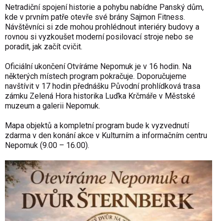
Netradiční spojení historie a pohybu nabídne Panský dům,
kde v prvním patře otevře své brány Sajmon Fitness.
Návštěvníci si zde mohou prohlédnout interiéry budovy a
rovnou si vyzkoušet moderní posilovací stroje nebo se
poradit, jak začít cvičit.
Oficiální ukončení Otvíráme Nepomuk je v 16 hodin. Na
některých místech program pokračuje. Doporučujeme
navštívit v 17 hodin přednášku Původní prohlídková trasa
zámku Zelená Hora historika Luďka Krčmáře v Městské
muzeum a galerii Nepomuk.
Mapa objektů a kompletní program bude k vyzvednutí
zdarma v den konání akce v Kulturním a informačním centru
Nepomuk (9.00 – 16.00).