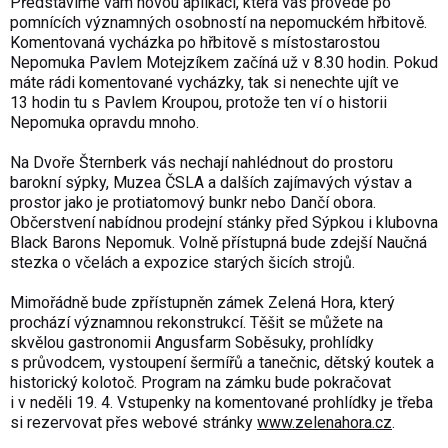
Představíme vám novou aplikaci, která vás provede po
pomnících významných osobností na nepomuckém hřbitově.
Komentovaná vycházka po hřbitově s místostarostou
Nepomuka Pavlem Motejzíkem začíná už v 8.30 hodin. Pokud
máte rádi komentované vycházky, tak si nenechte ujít ve
13 hodin tu s Pavlem Kroupou, protože ten ví o historii
Nepomuka opravdu mnoho.
Na Dvoře Šternberk vás nechají nahlédnout do prostoru
barokní sýpky, Muzea ČSLA a dalších zajímavých výstav a
prostor jako je protiatomový bunkr nebo Dančí obora.
Občerstvení nabídnou prodejní stánky před Sýpkou i klubovna
Black Barons Nepomuk. Volně přístupná bude zdejší Naučná
stezka o včelách a expozice starých šicích strojů.
Mimořádně bude zpřístupněn zámek Zelená Hora, který
prochází významnou rekonstrukcí. Těšit se můžete na
skvělou gastronomii Angusfarm Soběsuky, prohlídky
s průvodcem, vystoupení šermířů a tanečnic, dětský koutek a
historický kolotoč. Program na zámku bude pokračovat
i v neděli 19. 4. Vstupenky na komentované prohlídky je třeba
si rezervovat přes webové stránky
www.zelenahora.cz
.