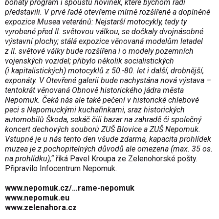
bohatý program i spoustu novinek, které bychom rádi
představili. V prvé řadě otevřeme mírně rozšířené a doplněné
expozice Musea veteránů: Nejstarší motocykly, tedy ty
vyrobené před II. světovou válkou, se dočkaly dvojnásobné
výstavní plochy; stálá expozice věnovaná modelům letadel
z II. světové války bude rozšířena i o modely pozemních
vojenských vozidel; přibylo několik socialistických
(i kapitalistic­kých) motocyklů z 50.-80. let i další, drobnější,
exponáty. V Otevřené galerii bude nachystána nová výstava –
tentokrát věnovaná Obnově historického jádra města
Nepomuk. Čeká nás ale také pečení v historické chlebové
peci s Nepomuckými kuchařinkami, sraz historických
automobilů Škoda, sekáč čili bazar na zahradě či společný
koncert dechových souborů ZUŠ Blovice a ZUŠ Nepomuk.
Vstupné je u nás tento den všude zdarma, kapacita prohlídek
muzea je z pochopitelných důvodů ale omezena (max. 35 os.
na prohlídku),“
říká Pavel Kroupa ze Zelenohorské pošty.
Připravilo Infocentrum Nepomuk.
www.nepomuk.cz/…rame-nepomuk
www.nepomuk.eu
www.zelenahora.cz