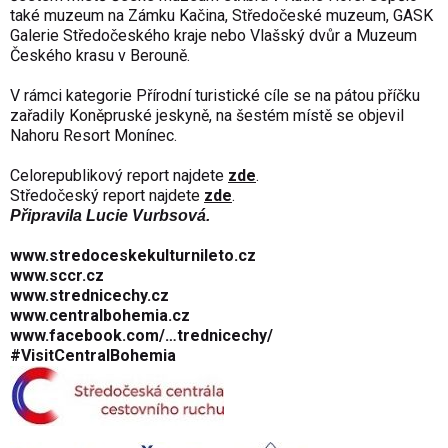
také muzeum na Zámku Kačina, Středočeské muzeum, GASK
Galerie Středočeského kraje nebo Vlašský dvůr a Muzeum
Českého krasu v Berouně.
V rámci kategorie Přírodní turistické cíle se na pátou příčku
zařadily Koněpruské jeskyně, na šestém místě se objevil
Nahoru Resort Monínec.
Celorepublikový report najdete
zde
.
Středočeský report najdete
zde
.
Připravila Lucie Vurbsová.
www.stredoceskekulturnileto.cz
www.sccr.cz
www.strednicechy.cz
www.centralbohemia.cz
www.facebook.com/…trednicechy/
#VisitCentral­Bohemia