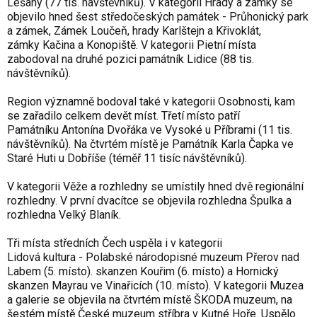
Lešany (77 tis. návštěvníků). V
ka­tegorii Hrady a zámky se
objevilo hned šes­t středočeských pa­mátek - Průhonický park
a zámek, Zámek Loučeň, hrady Karlštejn a Křivoklát,
zámky Kačina a Konopiště. V kategorii Pietní místa
zabodoval na druhé pozici památník Lidice (88 tis.
návštěvníků).
Region významně bodoval také v
kategorii Osobnosti, kam
se zařadilo celkem devět míst. Třetí místo patří
Památníku Antonína Dvořáka ve Vysoké u Příbrami (11 tis.
návštěvníků). Na čtvrtém místě je Památník Karla Čapka ve
Staré Huti u Dobříše (téměř 11 tisíc návštěvníků).
V kategorii Věže a rozhledny se umístily hned dvě regionální
rozhledny. V první dvacítce se objevila rozhledna Špulka a
rozhledna Velký Blaník.
Tři místa středních Čech uspěla i v
kategorii
Lidová kultura - Polabské náro­dopisné muzeum Přerov nad
Labem (5. místo). skanzen Kouřim (6. místo) a Hornický
skanzen Mayrau ve Vinařicích (10. místo). V
kategorii Muzea
a galerie se objevila na čtvrtém místě ŠKODA muzeum, na
šestém místě České muzeum stříbra v Kutné Hoře. Uspělo