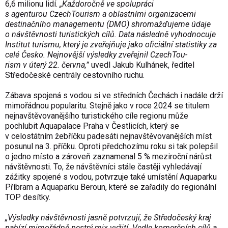
6,6 milionu lidí.
„Každoročně ve spolupráci
s agenturou CzechTou­rism a oblastními organizacemi
destinačního managementu (DMO) shromažďujeme údaje
o návštěvnosti turistických cílů. Data následně vyhodnocuje
Institut turismu, který je zveřejňuje jako oficiální statistiky za
celé Česko. Nejnovější výsledky zveřejnil CzechTou­
rism v úterý 22. června,”
uvedl Jakub Kulhánek, ředitel
Středočeské centrály cestovního ruchu.
Zábava spojená s vodou si ve středních Čechách i nadále drží
mimořádnou popularitu. Stejně jako v roce 2024 se titulem
nejnavštěvova­nějšího turistického cíle regionu může
pochlubit Aqu­apalace Praha v Čestlicích, který se
v celostátním žebříčku padesáti nejnavštěvova­nějších míst
posunul na 3. příčku. Oproti předchozímu roku si tak polepšil
o jedno místo a zároveň zaznamenal 5 % meziroční nárůst
návštěvnosti. To, že návštěvníci stále častěji vyhledávají
zážitky spojené s vodou, potvrzuje také umístění Aquaparku
Příbram a Aquaparku Beroun, které se zařadily do regionální
TOP desítky.
„Výsledky návštěvnosti jasně potvrzují, že Středočeský kraj
nabízí mimořádně pestrý mix vyžití. Vedle komerčních cílů a