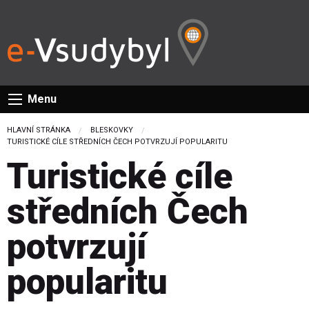
Menu
HLAVNÍ STRÁNKA
BLESKOVKY
CURRENT:
TURISTICKÉ CÍLE STŘEDNÍCH ČECH POTVRZUJÍ POPULARITU
Turistické cíle
středních Čech
potvrzují
popularitu