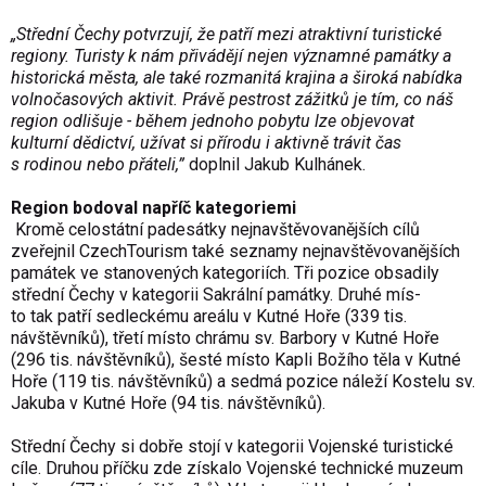
„Střední Čechy potvrzují, že patří mezi atraktivní turistické
regiony. Turis­ty k nám přivádějí nejen významné památky a
historická města, ale také rozmanitá krajina a široká nabídka
volnočasových aktivit. Právě pestrost zážitků je tím, co náš
region odlišuje - během jednoho pobytu lze objevovat
kulturní dědictví, užívat si přírodu i aktivně trávit čas
s rodinou nebo přáteli,”
doplnil Jakub Kulhánek.
Region bodoval napříč kategoriemi
Kromě celostát­ní padesátky nejnavštěvova­nějších cílů
zveřejnil CzechTou­rism také sez­namy nejnavštěvova­nějších
památek ve stanovených kategoriích. Tři pozice obsadily
střední Čechy v
kategorii Sakrální památky. Druhé mís­
to tak patří se­dleckému areá­lu v Kutné Hoře (339 tis.
návštěvníků), třetí místo chrámu sv. Barbory v
Kutné Hoře
(296 tis. návštěvníků), šes­té místo Kapli Božího těla v Kutné
Hoře (119 tis. návštěvníků) a sedmá pozice ná­leží Kostelu sv.
Jakuba v
Kutné Hoře (94 tis. návštěvníků).
Střední Čechy si dobře stojí v
kategorii Vojenské turistické
cíle. Druhou příčku zde získalo Vojenské technické muzeum