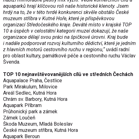
aquaparků hrají klíčovou roli naše historické klenoty. Jsem
hrdý na to, že v této tvrdé konkurenci skvěle obstálo České
muzeum stříbra v Kutné Hoře, které je příspěvkovou
organizací Středočeského kraje. Deváté místo v krajské TOP
10 a úspěch v celostátní kategorii muzeí dokazují, že naše
organizace dělají svou práci na špičkové úrovni. Kraj bude
i nadále podporovat rozvoj kulturního dědictví, které je jedním
z hlavních motorů cestovního ruchu v regionu,“
uvádí radní
pro oblast kultury, památkové péče a cestovního ruchu Václav
Švenda.
TOP 10 nejnavštěvo­vanějších cílů ve středních Čechách
Aquapalace Praha, Čestlice
Park Mirakulum, Milovice
Areál Sedlec, Kutná Hora
Chrám sv. Barbory, Kutná Hora
Aquapark Příbram
Průhonický park a zámek
Zámek Loučeň
Škoda Muzeum, Mladá Boleslav
České muzeum stříbra, Kutná Hora
Aquapark Beroun