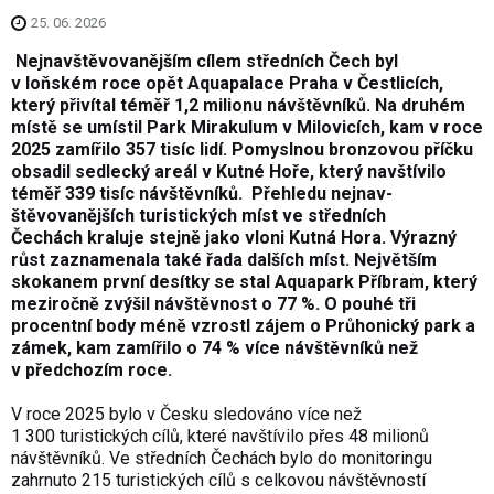
25. 06. 2026
Nejnavštěvova­nějším cílem středních Čech byl
v loňském roce opět Aquapala­ce Praha v Čestlicích,
který přivítal téměř 1,2 milionu návštěvníků. Na druhém
místě se umístil Park Mirakulum v Milovicích, kam v roce
2025 zamířilo 357 tisíc lidí. Pomyslnou bronzovou příčku
obsadil sedlecký areál v Kutné Hoře, který navštívilo
téměř 339 tisíc návštěvníků.
Přehledu nejnav­
štěvovanějších turistických míst ve středních
Čechách kraluje stejně jako vloni Kutná Hora. Výrazný
růst zaznamenala také řada dalších míst. Největším
skokanem první desítky se stal Aquapark Příbram, který
meziročně zvýšil návštěvnost o 77 %. O pouhé tři
procentní body méně vzrostl zájem o Průhonický park a
zámek, kam zamířilo o 74 % více návštěvníků než
v předchozím roce.
V roce 2025 bylo v Česku sledováno více než
1 300 turistických cílů, které navštívilo přes 48 milionů
návštěvníků. Ve středních Čechách bylo do monitoringu
zahrnuto 215 turistických cílů s celkovou návštěvností