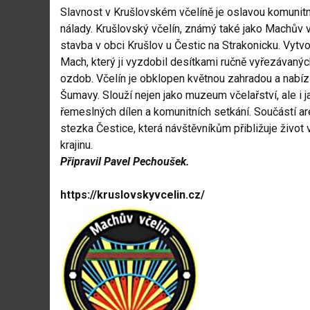
Slavnost v Krušlovském včelíně je oslavou komunitní
nálady. Krušlovský včelín, známý také jako Machův vč
stavba v obci Krušlov u Čestic na Strakonicku. Vytvoř
Mach, který ji vyzdobil desítkami ručně vyřezávanýc
ozdob. Včelín je obklopen květnou zahradou a nabíz
Šumavy. Slouží nejen jako muzeum včelařství, ale i ja
řemeslných dílen a komunitních setkání. Součástí ar
stezka Čestice, která návštěvníkům přibližuje život 
krajinu.
Připravil Pavel Pechoušek.
https://kruslovskyvcelin.cz/