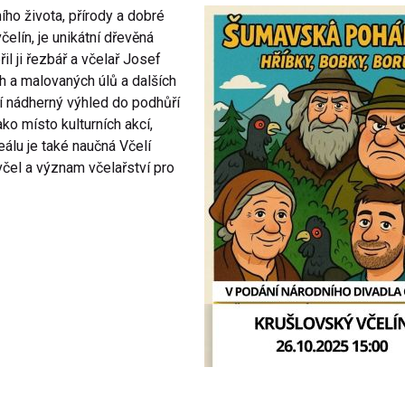
ho života, přírody a dobré
elín, je unikátní dřevěná
il ji řezbář a včelař Josef
h a malovaných úlů a dalších
í nádherný výhled do podhůří
ko místo kulturních akcí,
eálu je také naučná Včelí
včel a význam včelařství pro