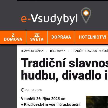
Z
ZE
DOPRAVA
HOTELNICTVÍ
DOMOVA
SVĚTA
HLAVNÍ STRÁNKA
BLESKOVKY
CURRENT:
TRADIČNÍ SLAVNOST V KRU
Tradiční slavno
hudbu, divadlo 
23. 10. 2025
V neděli 26. října 2025 se
v Krušlovském včelíně uskuteční