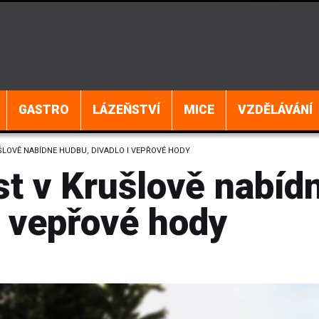
GASTRO
LÁZEŇSTVÍ
MICE
VZDĚLÁVÁNÍ
ŠLOVĚ NABÍDNE HUDBU, DIVADLO I VEPŘOVÉ HODY
st v Krušlově nabíd
i vepřové hody