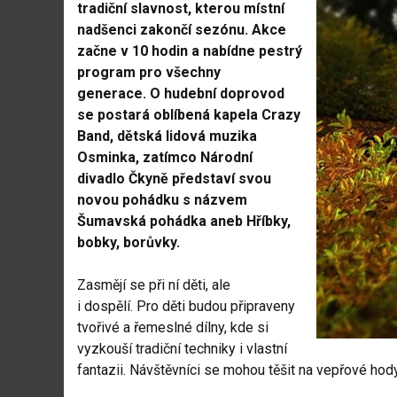
tradiční slavnost, kterou místní
nadšenci zakončí sezónu. Akce
začne v 10 hodin a nabídne pestrý
program pro všechny
generace. O hudební doprovod
se postará oblíbená kapela Crazy
Band, dětská lidová muzika
Osminka, zatímco Národní
divadlo Čkyně představí svou
novou pohádku s názvem
Šumavská pohádka aneb Hříbky,
bobky, borůvky.
Zasmějí se při ní děti, ale
i dospělí. Pro děti budou připraveny
tvořivé a řemeslné dílny, kde si
vyzkouší tradiční techniky i vlastní
fantazii. Náv­štěvníci se mohou těšit na vepřové hod