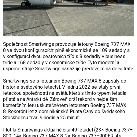
Společnost Smartwings provozuje letouny Boeing 737 MAX
8 ve dvou konfiguracích: plně ekonomické se 189 sedadly a
v konfiguraci dvou cestovních tříd s 8 sedadly v business
třídě a 168 sedadly v ekonomické třídě. Tyto moderní a
úsporné stroje Smartwings nasazuje především na delší tratě.
Smartwings se s letounem Boeing 737 MAX 8 zapsaly do
historie světového letectví. V lednu 2022 se staly první
leteckou společností na světě, která s tímto typem letadla
přistála na Antarktidě. Zároveň drží rekord v nejdelším
komerčním letu uskutečněném letounem Boeing 737 MAX
8. Rekordní let z dominikánské Punta Cany do švédského
Stockholmu trval 9 hodin a 25 minut.
Flotila Smartwings aktuálně čítá 49 letadel (23× Boeing 737–
800, 14× Boeing 737 MAX 8, 2× Boeing 737–900ER, 4×