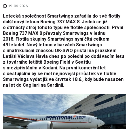
19. 06. 2026
Letecká společnost Smartwings zařadila do své flotily
další nový letoun Boeing 737 MAX 8. Jedná se již
o čtrnáctý stroj tohoto typu ve flotile společnosti. První
Boeing 737 MAX 8 převzaly Smartwings v lednu
2018. Flotila skupiny Smartwings nyní čítá celkem
49 letadel. Nový letoun v barvách Smartwings
s imatrikulační značkou OK-SWO přistál na pražském
Letišti Václava Havla dnes po poledni po dodávacím letu
z továrního letiště Boeing Field v Seattlu
s mezipřistáním v Kodani. Na první komerční let
s cestujícími by se měl nejnovější přírůstek ve flotile
Smartwings vydat již ve čtvrtek 18.6., kdy bude nasazen
na let do Cagliari na Sardinii.