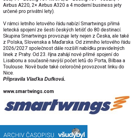
Airbus A220, 2× Airbus A320 a 4 moderní business jety
určené pro privátní lety).
V rámci letního letového řádu nabízí Smartwings přímá
letecká spojení ze šesti českých letišť do 80 destinací.
Skupina Smartwings provozuje lety nejen z Česka, ale také
z Polska, Slovenska a Maďarska. Od zimního letového řádu
2026/2027 společnost dále rozšíří nabídku pravidelných
linek z Prahy. Od 23. října zahájí nové přímé spojení do
Lisabonu a současně navýší počet letů do Porta, Bilbaa a
Toulouse. Nově bude také celoročně provozovat linku do
Nice.
Připravila Vlaďka Dufková.
www.smartwings.com