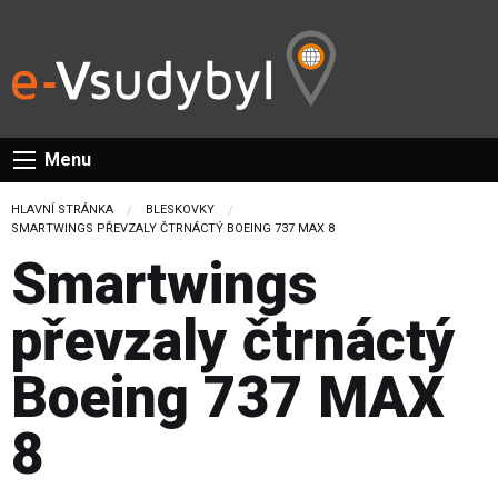
Menu
HLAVNÍ STRÁNKA
BLESKOVKY
CURRENT:
SMARTWINGS PŘEVZALY ČTRNÁCTÝ BOEING 737 MAX 8
Smartwings
převzaly čtrnáctý
Boeing 737 MAX
8