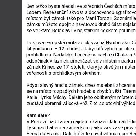
Jen těžko byste hledali ve středních Čechách míst
Labem. Renesanční skvost s dochovanou sgrafitovo
místem byl zámek také pro Marii Terezii. Seznámi
zámku můžete spojit s návštěvou druhé části nejsla
se ve Staré Boleslavi, v nejstarším českém poutním
Doslova evropská rarita se ukrývá na Nymbursku. 
labyrintárium – 12 bludišť a labyrintů vybízejících 
prohlídkami. Nedaleko Loučně se nachází Chateau M
odpočinek v lázních, procházet se v místním parku n
zámek Křinec ze 17. století, který je skvělým místem
veřejnosti s prohlídkovým okruhem.
Kdysi slavný hrad a zámek, dnes malebná zřícenina 
se na místo rozpadlých hradeb a zbytků věží. Tajemn
Karla Hynka Máchy. Dalším jeho oblíbeným místem b
zůstává obranná válcová věž. Z té se otevírá výhled
Kam dále?
V Přerově nad Labem najdete skanzen, kde nahlédn
Lysé nad Labem a zámeckém parku vás zase provede
Bernarda Brauna. Dále můžete navštívit muzeum Be