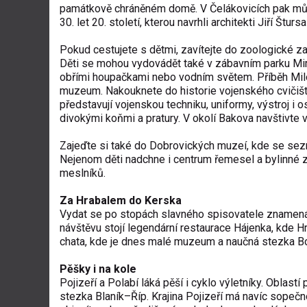
památkově chráněném domě. V Čelákovicích pak může
30. let 20. století, kterou navrhli architekti Jiří Št
Pokud cestujete s dětmi, zavítejte do zoologické za
Děti se mohou vydovádět také v zábavním parku Mir
obřími houpačkami nebo vodním světem. Příběh Milov
muzeum. Nakouknete do historie vojenského cvičišt
představují vojenskou techniku, uniformy, výstroj i o
divokými koňmi a pratury. V okolí Bakova navštivte v
Zajeďte si také do Dobrovických muzeí, kde se seznám
Nejenom děti nadchne i centrum řemesel a bylinné 
meslníků.
Za Hrabalem do Kerska
Vydat se po stopách slavného spisovatele znamená vs
návštěvu stojí legendární restaurace Hájenka, kde Hra
chata, kde je dnes malé muzeum a naučná stezka Bo
Pěšky i na kole
Pojizeří a Polabí láká pěší i cyklo výletníky. Oblas
stezka Blaník–Říp. Krajina Pojizeří má navíc sopeč