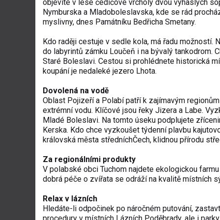
objevíte v lese čedičové vrcholy dvou vyhaslých s
Nymburska a Mladoboleslavska, kde se rád procház
myslivny, dnes Památníku Bedřicha Smetany.
Kdo raději cestuje v sedle kola, má řadu možností. 
do labyrintů zámku Loučeň i na bývalý tankodrom. C
Staré Boleslavi. Cestou si prohlédnete historická m
koupání je nedaleké jezero Lhota.
Dovolená na vodě
Oblast Pojizeří a Polabí patří k zajímavým regionům p
extrémní vodu. Klíčové jsou řeky Jizera a Labe. Vy
Mladé Boleslavi. Na tomto úseku podplujete zříceni
Kerska. Kdo chce vyzkoušet týdenní plavbu kajutov
královská města středníchČech, klidnou přírodu stře
Za regionálními produkty
V polabské obci Tuchom najdete ekologickou farmu K
dobrá péče o zvířata se odráží na kvalitě místních 
Relax v lázních
Hledáte-li odpočinek po náročném putování, zastav
procedury v místních Lázních Poděbrady, ale i parky