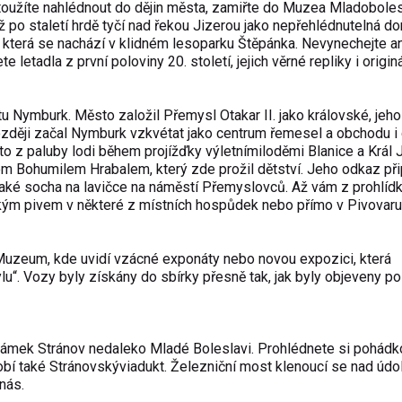
toužíte nahlédnout do dějin města, zamiřte do Muzea Mladoboles
už po staletí hrdě tyčí nad řekou Jizerou jako nepřehlédnutelná d
, která se nachází v klidném lesoparku Štěpánka. Nevynechejte an
tadla z první poloviny 20. století, jejich věrné repliky i origin
 Nymburk. Město založil Přemysl Otakar II. jako královské, jeho
zději začal Nymburk vzkvétat jako centrum řemesel a obchodu i 
to z paluby lodi během projížďky výletnímiloděmi Blanice a Král Ji
em Bohumilem Hrabalem, který zde prožil dětství. Jeho odkaz př
také socha na lavičce na náměstí Přemyslovců. Až vám z prohlíd
ským pivem v některé z místních hospůdek nebo přímo v Pivovaru
Muzeum, kde uvidí vzácné exponáty nebo novou expozici, která
u“. Vozy byly získány do sbírky přesně tak, jak byly objeveny po
t zámek Stránov nedaleko Mladé Boleslavi. Prohlédnete si pohád
dobí také Stránovskýviadukt. Železniční most klenoucí se nad údo
nás.