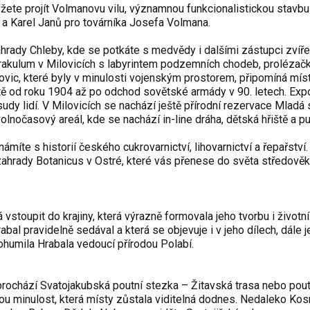
te projít Volmanovu vilu, významnou funkcionalistickou stavbu
ursa a Karel Janů pro továrníka Josefa Volmana.
hrady Chleby, kde se potkáte s medvědy i dalšími zástupci zvířec
akulum v Milovicích s labyrintem podzemních chodeb, prolézač
ic, které byly v minulosti vojenským prostorem, připomíná míst
ě od roku 1904 až po odchod sovětské armády v 90. letech. Exp
sudy lidí. V Milovicích se nachází ještě přírodní rezervace Mladá 
olnočasový areál, kde se nachází in-line dráha, dětská hřiště a p
íte s historií českého cukrovarnictví, lihovarnictví a řepařství.
zahrady Botanicus v Ostré, které vás přenese do světa středově
toupit do krajiny, která výrazně formovala jeho tvorbu i životní 
bal pravidelně sedával a která se objevuje i v jeho dílech, dále 
humila Hrabala vedoucí přírodou Polabí.
tí prochází Svatojakubská poutní stezka – Žitavská trasa nebo pout
nou minulost, která místy zůstala viditelná dodnes. Nedaleko K