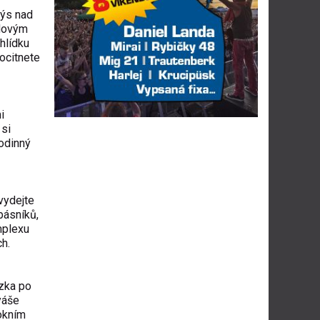
dýs nad
udovým
hlídku
ocitnete
i
 si
rodinný
vydejte
básníků,
mplexu
h.
zka po
yáše
okním