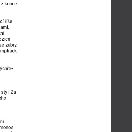
 z konce
í říše.
kami,
ní
ozice
se zubry,
umptrack.
kýchře­
styl. Za
jeho
ní
osmonos