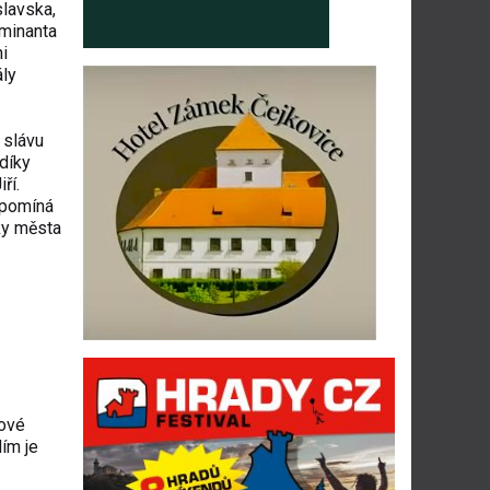
lavska,
ominanta
i
ály
 slávu
díky
ří.
ipomíná
ky města
kové
lím je