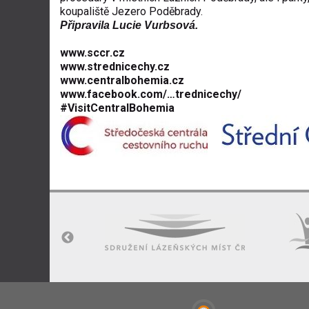
koupaliště Jezero Poděbrady.
Připravila Lucie Vurbsová.
www.sccr.cz
www.strednicechy.cz
www.centralbohemia.cz
www.facebook.com/…trednicechy/
#VisitCentral­Bohemia