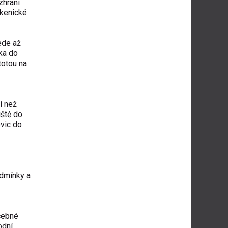
zhraní
bkenické
ede až
ka do
totou na
í než
iště do
ovic do
odmínky a
čebné
odní