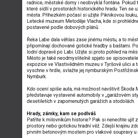
radnice, městské domy i neobvyklá fontána. Pokud 
které sídlí v prostorách historického hradu. Ten se 
města. Přihezkém počasí si užijte Piknikovou louku
Letecké muzeum Metoděje Vlacha, kde si prohlédnete le
postavené podle dobových plánů.
Řeka Labe dala věhlas zase jinému městu, a to městu
připomínají dochované gotické hradby s baštami. Po
lodní dopravě po Labi. Užijte si proto pohled na měs
Město je také neodmyslitelně spjato se spisovatel
expozice ve Vlastivědném muzeu v Tyršově ulici a 
vyschne v hrdle, svlažte jej nymburským Postřižin
Nymburk.
Kdo ocení spíše auta, má možnost navštívit Škoda 
představuje vystavené automobily v „garážovém styl
desetiletích v zapomenutých garážích a stodolách.
Hrady, zámky, kam se podíváš
Patříte k milovníkům historie? Pak si nenechte ují
prostory nebo gotickou hradní věž. Zdejší krajinu z
prvním betonovým mostem pro vlakové soupravy u 