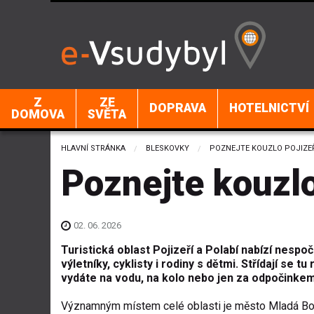
Z
ZE
DOPRAVA
HOTELNICTVÍ
DOMOVA
SVĚTA
HLAVNÍ STRÁNKA
BLESKOVKY
CURRENT:
POZNEJTE KOUZLO POJIZEŘ
Poznejte kouzlo
02. 06. 2026
Turistická oblast Pojizeří a Polabí nabízí nespo
výletníky, cyklisty i rodiny s dětmi. Střídají se 
vydáte na vodu, na kolo nebo jen za odpočinkem
Významným místem celé oblasti je město Mladá Boles