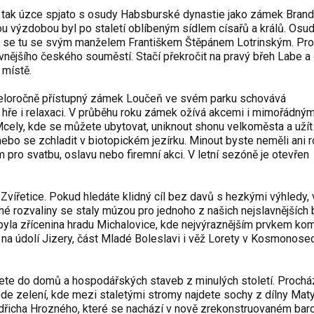
o tak úzce spjato s osudy Habsburské dynastie jako zámek Bran
u výzdobou byl po staletí oblíbeným sídlem císařů a králů. Os
la se tu se svým manželem Františkem Štěpánem Lotrinským. Pro
vnějšího českého souměstí. Stačí překročit na pravý břeh Labe a 
 místě.
Celoročně přístupný zámek Loučeň ve svém parku schovává
ke hře i relaxaci. V průběhu roku zámek ožívá akcemi i mimořádným
cely, kde se můžete ubytovat, uniknout shonu velkoměsta a užít
ebo se zchladit v biotopickém jezírku. Minout byste neměli ani 
 pro svatbu, oslavu nebo firemní akci. V letní sezóně je otevřen
Zvířetice. Pokud hledáte klidný cíl bez davů s hezkými výhledy, 
é rozvaliny se staly múzou pro jednoho z našich nejslavnějších 
yla zřícenina hradu Michalovice, kde nejvýraznějším prvkem ko
 na údolí Jizery, část Mladé Boleslavi i věž Lorety v Kosmonosec
ete do domů a hospodářských staveb z minulých století. Prochá
 zelení, kde mezi staletými stromy najdete sochy z dílny Mat
dřicha Hrozného, které se nachází v nově zrekonstruovaném bar