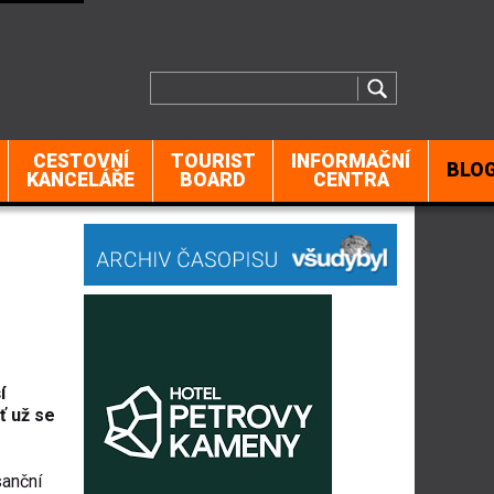
CESTOVNÍ
TOURIST
INFORMAČNÍ
BLO
KANCELÁŘE
BOARD
CENTRA
í
ť už se
sanční