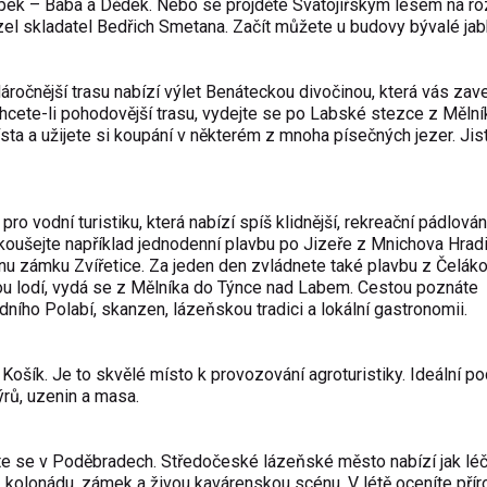
opek – Baba a Dědek. Nebo se projděte Svatojiřským lesem na ro
el skladatel Bedřich Smetana. Začít můžete u budovy bývalé ja
Náročnější trasu nabízí výlet Benáteckou divočinou, která vás zav
hcete-li pohodovější trasu, vydejte se po Labské stezce z Mělní
ísta a užijete si koupání v některém z mnoha písečných jezer. Jis
ro vodní turistiku, která nabízí spíš klidnější, rekreační pádlován
zkoušejte například jednodenní plavbu po Jizeře z Mnichova Hrad
nu zámku Zvířetice. Za jeden den zvládnete také plavbu z Čelák
ou lodí, vydá se z Mělníka do Týnce nad Labem. Cestou poznáte
dního Polabí, skanzen, lázeňskou tradici a lokální gastronomii.
ošík. Je to skvělé místo k provozování agroturistiky. Ideální p
sýrů, uzenin a masa.
te se v Poděbradech. Středočeské lázeňské město nabízí jak lé
, kolonádu, zámek a živou kavárenskou scénu. V létě oceníte přír