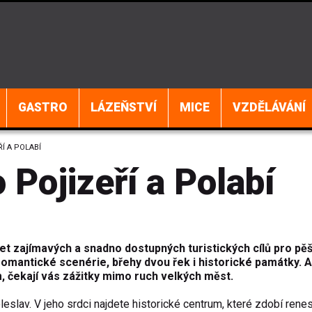
GASTRO
LÁZEŇSTVÍ
MICE
VZDĚLÁVÁNÍ
Í A POLABÍ
 Pojizeří a Polabí
čet zajímavých a snadno dostupných turistických cílů pro pěš
tu romantické scenérie, břehy dvou řek i historické památky. A
, čekají vás zážitky mimo ruch velkých měst.
lav. V jeho srdci najdete historické centrum, které zdobí rene