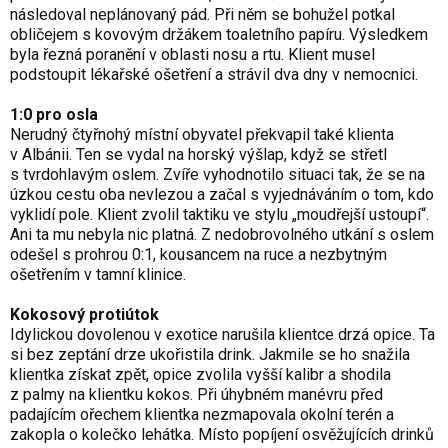
následoval neplánovaný pád. Při něm se bohužel potkal
obličejem s kovovým držákem toaletního papíru. Výsledkem
byla řezná poranění v oblasti nosu a rtu. Klient musel
podstoupit lékařské ošetření a strávil dva dny v nemocnici.
1:0 pro osla
Nerudný čtyřnohý místní obyvatel překvapil také klienta
v Albánii. Ten se vydal na horský výšlap, když se střetl
s tvrdohlavým oslem. Zvíře vyhodnotilo situaci tak, že se na
úzkou cestu oba nevlezou a začal s vyjednáváním o tom, kdo
vyklidí pole. Klient zvolil taktiku ve stylu „moudřejší ustoupí“.
Ani ta mu nebyla nic platná. Z nedobrovolného utkání s oslem
odešel s prohrou 0:1, kousancem na ruce a nezbytným
ošetřením v tamní klinice.
Kokosový protiútok
Idylickou dovolenou v exotice narušila klientce drzá opice. Ta
si bez zeptání drze ukořistila drink. Jakmile se ho snažila
klientka získat zpět, opice zvolila vyšší kalibr a shodila
z palmy na klientku kokos. Při úhybném manévru před
padajícím ořechem klientka nezmapovala okolní terén a
zakopla o kolečko lehátka. Místo popíjení osvěžujících drinků