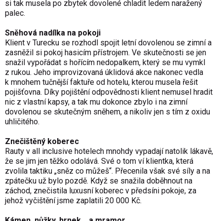
si tak musela po zbytek dovolené chladit ledem naražený
palec.
Sněhová nadílka na pokoji
Klient v Turecku se rozhodl spojit letní dovolenou se zimní a
zasněžil si pokoj hasicím přístrojem. Ve skutečnosti se jen
snažil vypořádat s hořícím nedopalkem, který se mu vymkl
z rukou. Jeho improvizovaná úklidová akce nakonec vedla
k mnohem tučnější faktuře od hotelu, kterou musela řešit
pojišťovna. Díky pojištění odpovědnosti klient nemusel hradit
nic z vlastní kapsy, a tak mu dokonce zbylo i na zimní
dovolenou se skutečným sněhem, a nikoliv jen s tím z oxidu
uhličitého.
Znečištěný koberec
Rauty v all inclusive hotelech mnohdy vypadají natolik lákavě,
že se jim jen těžko odolává. Své o tom ví klientka, která
zvolila taktiku „sněz co můžeš“. Přecenila však své síly a na
zpátečku už bylo pozdě. Když se snažila doběhnout na
záchod, znečistila luxusní koberec v předsíni pokoje, za
jehož vyčištění jsme zaplatili 20 000 Kč.
Kámen, nůžky, hrnek… a mramor