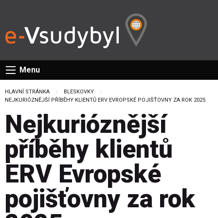
Menu
HLAVNÍ STRÁNKA
BLESKOVKY
CURRENT:
NEJKURIÓZNĚJŠÍ PŘÍBĚHY KLIENTŮ ERV EVROPSKÉ POJIŠŤOVNY ZA ROK 2025
Nejkurióznější
příběhy klientů
ERV Evropské
pojišťovny za rok