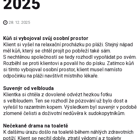
2025
28. 12. 2025
Kůň si vybojoval svůj osobní prostor
Klient si vyšel na relaxační procházku po pláži. Stejný nápad
měl kůň, který se chtěl projít po pobřeží také sám.
S nechtěnou společností se tedy rozhodl vypořádat po svém.
Rozběhl se proti klientovi a povalil ho do písku. Zatímco kůň
si tímto vybojoval osobní prostor, klient musel namísto
odpočinku na pláži navštívit místního lékaře.
Suvenýr od velblouda
Klientka si chtěla z dovolené odvézt hezkou fotku
s velbloudem. Ten se rozhodl že pózování už bylo dost a
vyřešil to razantním kopem. Výsledkem byl suvenýr v podobě
zlomené čelisti a doživotní nedůvěra k sudokopytníkům.
Nečekané drama na toaletě
K dalšímu úrazu došlo na toaletě během náhlých zdravotních
potíží. Klient se necítil dobře, ztratil vědomí a z toalety