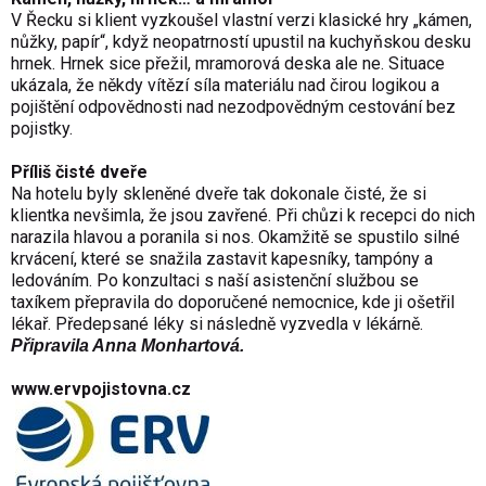
V Řecku si klient vyzkoušel vlastní verzi klasické hry „kámen,
nůžky, papír“, když neopatrností upustil na kuchyňskou desku
hrnek. Hrnek sice přežil, mramorová deska ale ne. Situace
ukázala, že někdy vítězí síla materiálu nad čirou logikou a
pojištění odpovědnosti nad nezodpovědným cestování bez
pojistky.
Příliš čisté dveře
Na hotelu byly skleněné dveře tak dokonale čisté, že si
klientka nevšimla, že jsou zavřené. Při chůzi k recepci do nich
narazila hlavou a poranila si nos. Okamžitě se spustilo silné
krvácení, které se snažila zastavit kapesníky, tampóny a
ledováním. Po konzultaci s naší asistenční službou se
taxíkem přepravila do doporučené nemocnice, kde ji ošetřil
lékař. Předepsané léky si následně vyzvedla v lékárně.
Připravila Anna Monhartová.
www.ervpojistovna.cz