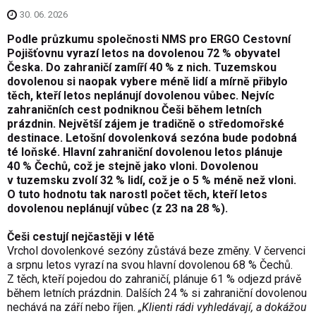
30. 06. 2026
Podle průzkumu společnosti NMS pro ERGO Cestovní
Pojišťovnu vyrazí letos na dovolenou 72 % obyvatel
Česka. Do zahraničí zamíří 40 % z nich. Tuzemskou
dovolenou si naopak vybere méně lidí a mírně přibylo
těch, kteří letos neplánují dovolenou vůbec. Nejvíc
zahraničních cest podniknou Češi během letních
prázdnin. Největší zájem je tradičně o středomořské
destinace. Letošní dovolenková sezóna bude podobná
té loňské. Hlavní zahraniční dovolenou letos plánuje
40 % Čechů, což je stejně jako vloni. Dovolenou
v tuzemsku zvolí 32 % lidí, což je o 5 % méně než vloni.
O tuto hodnotu tak narostl počet těch, kteří letos
dovolenou neplánují vůbec (z 23 na 28 %).
Češi cestují nejčastěji v létě
Vrchol dovolenkové sezóny zůstává beze změny. V červenci
a srpnu letos vyrazí na svou hlavní dovolenou 68 % Čechů.
Z těch, kteří pojedou do zahraničí, plánuje 61 % odjezd právě
během letních prázdnin. Dalších 24 % si zahraniční dovolenou
nechává na září nebo říjen.
„Klienti rádi vyhledávají, a dokážou