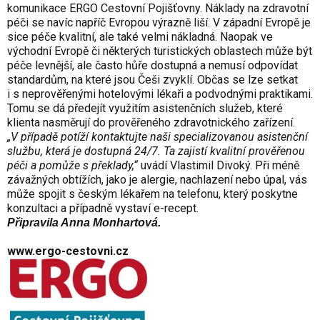
komunikace ERGO Cestovní Pojišťovny. Náklady na zdravotní
péči se navíc napříč Evropou výrazně liší. V západní Evropě je
sice péče kvalitní, ale také velmi nákladná. Naopak ve
východní Evropě či některých turistických oblastech může být
péče levnější, ale často hůře dostupná a nemusí odpovídat
standardům, na které jsou Češi zvyklí. Občas se lze setkat
i s neprověřenými hotelovými lékaři a podvodnými praktikami.
Tomu se dá předejít využitím asistenčních služeb, které
klienta nasměrují do prověřeného zdravotnického zařízení.
„V případě potíží kontaktujte naši specializovanou asistenční
službu, která je dostupná 24/7. Ta zajistí kvalitní prověřenou
péči a pomůže s překlady,“
uvádí Vlastimil Divoký. Při méně
závažných obtížích, jako je alergie, nachlazení nebo úpal, vás
může spojit s českým lékařem na telefonu, který poskytne
konzultaci a případně vystaví e-recept.
Připravila Anna Monhartová.
www.ergo-cestovni.cz