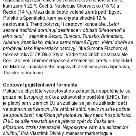
kam zamíří 22 % Čechů. Následuje Chorvatsko (16 %) a
Řecko (14 %). Mezi další často volené země patří Egypt,
Polsko a Španělsko, kam se chystá shodně 12 %
cestovatelů. Trend potvrzují i cestovní kanceláře.
„Letní
sezoně tradičně dominují destinace v oblasti Středomoří a
jeho okolí – zejména Řecko, Turecko, Tunisko, Bulharsko,
Albánie, Španělsko, Itálie a samozřejmě Egypt. Velmi dobře se
prodávají také Kapverdské ostrovy,“
říká Simona Fischerová,
tisková mluvčí CK Blue Style. Vedle tradičních destinací ale
Češi rádi volí i mimoevropské a vzdálenější cesty – například
do Maroka, Tuniska nebo asijských destinací jako Japonsko,
Thajsko či Vietnam.
Cestovní pojištění není formalita
Pokud se chystáte vycestovat do zahraničí, nespoléhejte se
pouze na Evropský průkaz zdravotního pojištění (EHIC). Ten
je platný jen v zemích EU a vztahuje se jen na základní péči
ve státních zařízeních.
„Ve většině států navíc musíte počítat
se spoluúčastí, například při platbě za léky nebo hospitalizaci.
EHIC se dále nevztahuje na převoz zpět do Česka ani
případnou ztrátu zavazadel. Neposkytne vám ani asistenční
službu,“
říká Vlastimil Divoký, manažer marketingu a