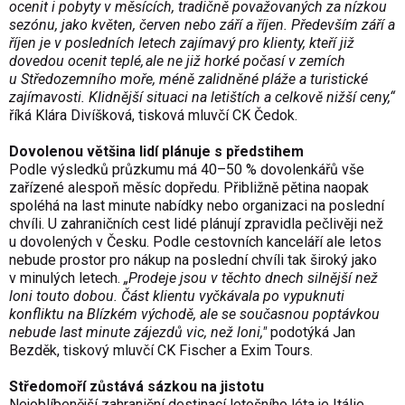
ocenit i pobyty v měsících, tradičně považovaných za nízkou
sezónu, jako květen, červen nebo září a říjen. Především září a
říjen je v posledních letech zajímavý pro klienty, kteří již
dovedou ocenit teplé, ale ne již horké počasí v zemích
u Středozemního moře, méně zalidněné pláže a turistické
zajímavosti. Klidnější situaci na letištích a celkově nižší ceny,“
říká Klára Divíšková, tisková mluvčí CK Čedok.
Dovolenou většina lidí plánuje s předstihem
Podle výsledků průzkumu má 40–50 % dovolenkářů vše
zařízené alespoň měsíc dopředu. Přibližně pětina naopak
spoléhá na last minute nabídky nebo organizaci na poslední
chvíli. U zahraničních cest lidé plánují zpravidla pečlivěji než
u dovolených v Česku. Podle cestovních kanceláří ale letos
nebude prostor pro nákup na poslední chvíli tak široký jako
v minulých letech.
„Prodeje jsou v těchto dnech silnější než
loni touto dobou. Část klientu vyčkávala po vypuknuti
konfliktu na Blízkém východě, ale se současnou poptávkou
nebude last minute zájezdů vic, než loni,"
podotýká Jan
Bezděk, tiskový mluvčí CK Fischer a Exim Tours.
Středomoří zůstává sázkou na jistotu
Nejoblíbenější zahraniční destinací letošního léta je Itálie,