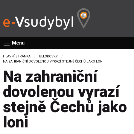
Menu
HLAVNÍ STRÁNKA
BLESKOVKY
CURRENT:
NA ZAHRANIČNÍ DOVOLENOU VYRAZÍ STEJNĚ ČECHŮ JAKO LONI
Na zahraniční
dovolenou vyrazí
stejně Čechů jako
loni