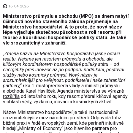
16. 04. 2026
Ministerstvo průmyslu a obchodu (MPO) se dnem nabytí
účinnosti nového stavebního zákona přejmenuje na
Ministerstvo hospodářství. A to proto, že nový název
lépe vyjadřuje skutečnou působnost a roli resortu při
tvorbě a koordinaci hospodářské politiky státu. Je také
víc srozumitelný v zahraničí.
„Změna názvu na Ministerstvo hospodářství jasně odráží
realitu. Nejsme jen resortem průmyslu a obchodu, ale
klíčovým koordinátorem hospodářské politiky státu – od
energetiky přes inovace až po podporu podnikání, poštovní
služby nebo kosmický průmysl. Nový název je
srozumitelnější pro veřejnost, podnikatele i naše zahraniční
partnery,
“ říká 1. místopředseda vlády a ministr průmyslu
a obchodu Karel Havlíček. Agenda ministerstva se
výrazně
rozšířila
od letošního roku, kdy resort přebral klíčové agendy
v oblasti vědy, výzkumu, inovací a kosmických aktivit.
Název Ministerstvo hospodářství je také institucionálně
srozumitelnější v mezinárodním prostředí. Odpovídá totiž
běžné praxi v řadě evropských zemí, kde partneři intuitivně
hledají „Ministry of Economy“ jako hlavního partnera pro