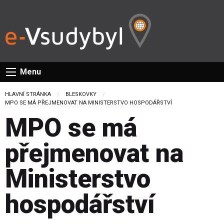
Menu
HLAVNÍ STRÁNKA
BLESKOVKY
CURRENT:
MPO SE MÁ PŘEJMENOVAT NA MINISTERSTVO HOSPODÁŘSTVÍ
MPO se má
přejmenovat na
Ministerstvo
hospodářství