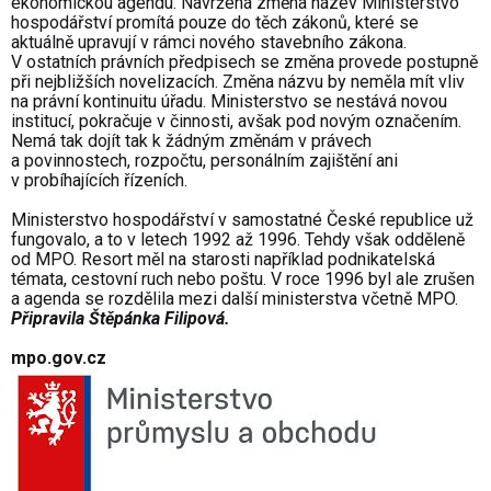
ekonomickou agendu. Navržená změna název Ministerstvo
hospodářství promítá pouze do těch zákonů, které se
aktuálně upravují v rámci nového stavebního zákona.
V ostatních právních předpisech se změna provede postupně
při nejbližších novelizacích. Změna názvu by neměla mít vliv
na právní kontinuitu úřadu. Ministerstvo se nestává novou
institucí, pokračuje v činnosti, avšak pod novým označením.
Nemá tak dojít tak k žádným změnám v právech
a povinnostech, rozpočtu, personálním zajištění ani
v probíhajících řízeních.
Ministerstvo hospodářství v samostatné České republice už
fungovalo, a to v letech 1992 až 1996. Tehdy však odděleně
od MPO. Resort měl na starosti například podnikatelská
témata, cestovní ruch nebo poštu. V roce 1996 byl ale zrušen
a agenda se rozdělila mezi další ministerstva včetně MPO.
Připravila Štěpánka Filipová.
mpo.gov.cz