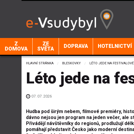
Z
ZE
DOPRAVA
HOTELNICTVÍ
DOMOVA
SVĚTA
HLAVNÍ STRÁNKA
BLESKOVKY
CURRENT:
LÉTO JEDE NA FESTIVALOVÉ
Léto jede na fe
07. 07. 2026
Hudba pod širým nebem, filmové premiéry, histor
dávno nejsou jen program na jeden večer, ale st
Přivádějí návštěvníky do regionů, prodlužují dél
pomáhají představit Česko jako moderní destinac