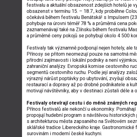
festivalu
a aktuální obsazenost zdejších hotelů je v
obsazenst v termínu 15. – 18.7., kdy proběhne
Colou
očekává během festivalu
Benátská! s Impulsem
(23
pohybuje na úrovni téměř 78 % a průměrná cena pok
zaznamenávají také na Zlínsku během festivalu
Mas
a průměrné ceny pokojů se pohybují okolo 4 500 kor
Festivaly tak významně podporují nejen hotely, ale t
Přínosy se přitom neomezují pouze na samotná města.
přírodní zajímavosti i lokální podniky a není výjimko
zahraniční analýzy. Evropská komise cestovního ruc
segmentů cestovního ruchu. Podle její analýzy zal
výrazný nárůst poptávky po ubytování, zvyšují obsa
restaurací a dopravy až po drobné podnikatele a kult
motivují návštěvníky, aby v destinaci zůstali déle a obj
Festivaly otevírají cestu i do méně známých re
Přínos festivalů ale nekončí u ekonomiky. Pomáhají t
propojují hudební program s návštěvou historických
s architekturou města zapsaného na Světovém sez
sklářské tradice Libereckého kraje. Gastronomické f
surovinám i moderní české kuchyni.