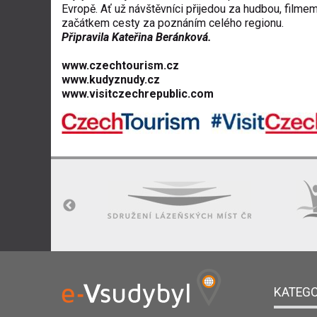
Evropě. Ať už návštěvníci přijedou za hudbou, film
začátkem cesty za poznáním celého regionu.
Připravila Kateřina Beránková.
www.czechtourism.cz
www.kudyznudy.cz
www.visitczechrepublic.com
KATEGO