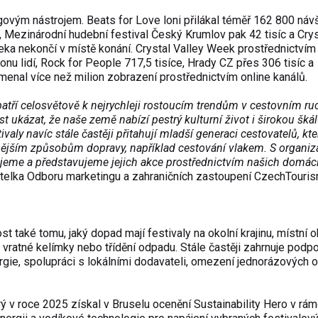
ngovým nástrojem.
Beats for Love
loni přilákal téměř 162 800 návš
,
Mezinárodní hudební festival Český Krumlov
pak 42 tisíc a Crys
aleka nekončí v místě konání. Crystal Valley Week prostřednictvím
ionu lidí, Rock for People 717,5 tisíce, Hrady CZ přes 306 tisíc a
nal více než milion zobrazení prostřednictvím online kanálů.
 patří celosvětově k nejrychleji rostoucím trendům v cestovním ru
st ukázat, že naše země nabízí pestrý kulturní život i širokou šká
aly navíc stále častěji přitahují mladší generaci cestovatelů, kte
nějším způsobům dopravy, například cestování vlakem. S organiz
jeme a představujeme jejich akce prostřednictvím našich domác
itelka Odboru marketingu a zahraničních zastoupení CzechTouri
ost také tomu,
jaký dopad mají festivaly
na okolní krajinu, místní 
 vratné kelímky nebo třídění odpadu. Stále častěji zahrnuje podp
rgie, spolupráci s lokálními dodavateli, omezení jednorázových o
rý v roce 2025 získal v Bruselu ocenění Sustainability Hero v rám