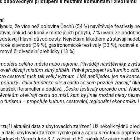
e s odpovědným přístupem k místním komunitám i životnímu
ní
nulo, že více než polovina Čechů (54 %) navštěvuje festivaly n
estival, pokud se koná v místě jejich pobytu, 7 % uvádí, že podobn
ředstavují hlavní důvod cesty. Největším lákadlem zůstávají hude
torické slavnosti (39 %), gastronomické festivaly (33 %), rodinné a
lmové či divadelní přehlídky (13 %).
osféru celého města nebo regionu. Přivádějí návštěvníky, zvyšu
oveň dávají místům silný příběh. Právě propojení kulturního záži
 pro cestovní ruch tak velký význam. Lidé nepřijedou jen na konce
podniky i další turistické cíle a často se sem později vracejí,“
říká
antišek Reismüller a dodává:
„Česko festivaly opravdu umí. Nabí
ěvníkům otevírají cestu do míst, kam by jinak možná nikdy nezaví
 turismu – propojuje kulturu, cestování, regionální ekonomiku i 
zují i aktuální data z ubytovacích zařízení. Už několik týdnů před
 a další ubytovací zařízení rychle plní a spolu s rostoucí poptáv
 Karlových Varech, kde 3.7. začíná už 60. ročník
Mezinárodního fi