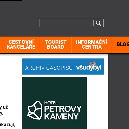
CESTOVNÍ
TOURIST
INFORMAČNÍ
BLO
KANCELÁŘE
BOARD
CENTRA
y už
y.
a
kazují,