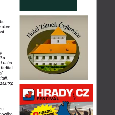
ebo
é akce
bní
jí
tku
rt nebo
 ředitel
zí
tali.
zážitky,
kou
lmového