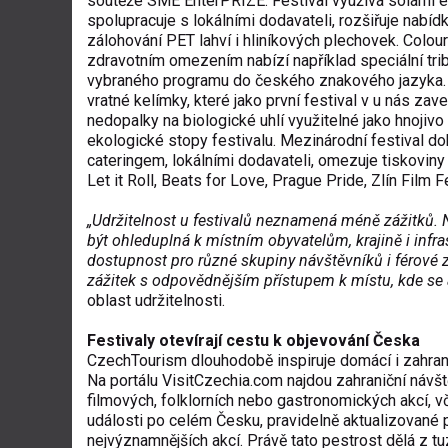
soutěže SME EnterPRIZE. Festival využívá solární e
spolupracuje s lokálními dodavateli, rozšiřuje nabí
zálohování PET lahví i hliníkových plechovek. Colou
zdravotním omezením nabízí například speciální tri
vybraného programu do českého znakového jazyka.
vratné kelímky, které jako první festival v u nás zave
nedopalky na biologické uhlí využitelné jako hnojivo
ekologické stopy festivalu. Mezinárodní festival d
cateringem, lokálními dodavateli, omezuje tiskovin
Let it Roll
, Beats for Love,
Prague Pride
,
Zlín Film F
„Udržitelnost u festivalů neznamená méně zážitků.
být ohleduplná k místním obyvatelům, krajině i infras
dostupnost pro různé skupiny návštěvníků i férové z
zážitek s odpovědnějším přístupem k místu, kde se 
oblast udržitelnosti.
Festivaly otevírají cestu k objevování Česka
CzechTourism dlouhodobě inspiruje domácí i zahranič
Na portálu
VisitCzechia.com
najdou zahraniční návšt
filmových, folklorních nebo gastronomických akcí, 
události po celém Česku, pravidelně aktualizované
nejvýznamnějších akcí
. Právě tato pestrost dělá z t