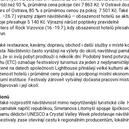
yšší než 93 %, průměrná cena pokoje činí 7 863 Kč. V Ostravě do
rs of Ostrava
, 85 % s průměrnou cenou za pokoj 7 501 Kč. Také
. –26.7.) výrazný zájem návštěvníků – obsazenost hotelů se akt
oje přesahuje 5 140 Kč. Výrazný nárůst poptávky pravidelně
ters of Rock Vizovice
(16.-19.7.), kdy obsazenost hotelů přesah
un.
aké restaurace, kavárny, dopravu, obchod i další služby v místě ko
 Návštěvníci často vyrážejí na výlety do okolí, navštěvují pamá
u, že si svůj pobyt prodlouží o několik dní. Podobný trend potvrzuj
hu (ETC) označuje festivalový turismus za jeden z nejdynamičtěj
ožené na datech
společnosti Lighthouse
přinášejí velké kulturní a
zenost hotelů i průměrné ceny pokojů a podporují místní ekonom
urní instituce. Festivaly zároveň vytvářejí dočasná pracovní míst
evovali i její okolí.
gionů
aké rozprostřít návštěvnost mimo nejvytíženější turistické cíle.
 památek napříč republikou,
Smetanova Litomyšl
spojuje špičkov
namu dědictví
UNESCO
a
Crystal Valley Week
představuje návšt
estivaly zase otevírají cestu k regionálním producentům, lokální