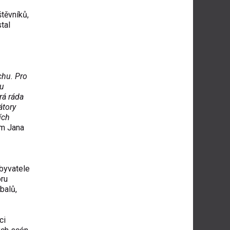
těv­níků,
tal
chu. Pro
lu
rá ráda
átory
ích
sm Jana
obyvatele
oru
balů,
ci