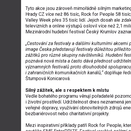
Tyto akce jsou zároveň mimořádně silným marketi
Hrady CZ více než 86 tisíc,
Rock for People
58 tisíc
Valley Week přes 35 tisíc lidí. Jejich dosah ale zd
televizních a online výstupů oslovil více než 2,1 mil
Mezinárodní hudební festival Český Krumlov zazname
„Cestování za festivaly a dalšími kulturními akcemi
image Česka představují festivaly důležitou příležito
zážitků pro různé skupiny návštěvníků. Hudební festiv
poznává nová místa a často dává přednost udržitel
významných festivalů proto dlouhodobě spolupracu
i zahraničních komunikačních kanálů,“
doplňuje řed
Štumpová Konicarová.
Silný zážitek, ale s respektem k místu
Vedle bohatého programu věnují pořadatelé pozorn
i životní prostředí. Udržitelnost dnes neznamená jen
veřejné dopravy, využívání obnovitelných zdrojů ene
bezbariérovost nebo charitativní projekty.
Mezi
inspirativní příklady
patří Rock for People, kte