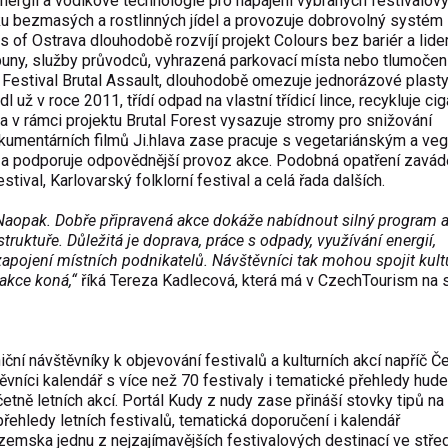
nergii a vodíkové technologie pro napájení vybraných festivalov
dku bezmasých a rostlinných jídel a provozuje dobrovolný systém
rs of Ostrava dlouhodobě rozvíjí projekt Colours bez bariér a lid
buny, služby průvodců, vyhrazená parkovací místa nebo tlumočen
 Festival
Brutal Assault
, dlouhodobě omezuje jednorázové plasty
dl už v roce 2011, třídí odpad na vlastní třídicí lince, recykluje ci
 a v rámci projektu Brutal Forest vysazuje stromy pro snižování
okumentárních filmů
Ji.hlava
zase pracuje s vegetariánským a ve
y a podporuje odpovědnější provoz akce. Podobná opatření zavádě
estival
,
Karlovarský folklorní festival
a celá řada dalších.
 Naopak. Dobře připravená akce dokáže nabídnout silný program 
truktuře. Důležitá je doprava, práce s odpady, využívání energií,
apojení místních podnikatelů. Návštěvníci tak mohou spojit kult
akce koná,“
říká Tereza Kadlecová, která má v CzechTourism na s
ní návštěvníky k objevování festivalů a kulturních akcí napříč 
ěvníci kalendář s více než 70 festivaly i tematické přehledy
hude
včetně
letních akcí
. Portál
Kudy z nudy
zase přináší stovky tipů na 
 přehledy
letních festivalů
,
tematická doporučení
i
kalendář
uzemska jednu z nejzajímavějších festivalových destinací ve stře