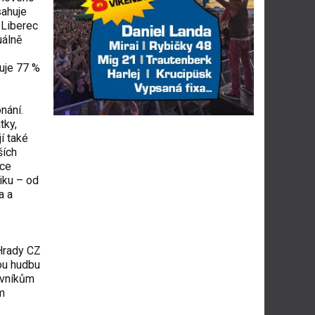
sahuje
 Liberec
uálně
uje 77 %
nání.
tky,
í také
ších
kce
iku – od
a a
Hrady CZ
ou hudbu
ěvníkům
m