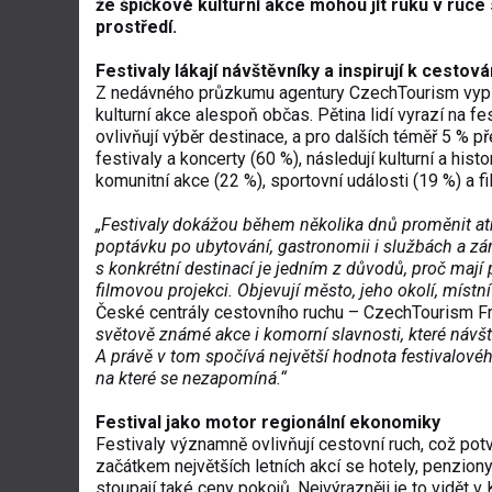
že špičkové kulturní akce mohou jít ruku v ruc
prostředí.
Festivaly lákají návštěvníky a inspirují k cestová
Z nedávného
průzkumu
agentury CzechTourism vyply
kulturní akce alespoň občas. Pětina lidí vyrazí na f
ovlivňují výběr destinace, a pro dalších téměř 5 % p
festivaly a koncerty (60 %), následují kulturní a his
komunitní akce (22 %), sportovní události (19 %) a fi
„Festivaly dokážou během několika dnů proměnit atm
poptávku po ubytování, gastronomii i službách a zár
s konkrétní destinací je jedním z důvodů, proč mají
filmovou projekci. Objevují město, jeho okolí, místní 
České centrály cestovního ruchu – CzechTourism Fr
světově známé akce i komorní slavnosti, které návšt
A právě v tom spočívá největší hodnota festivalového
na které se nezapomíná.“
Festival jako motor regionální ekonomiky
Festivaly významně ovlivňují cestovní ruch, což potvr
začátkem největších letních akcí se hotely, penziony
stoupají také ceny pokojů. Nejvýrazněji je to vidět v