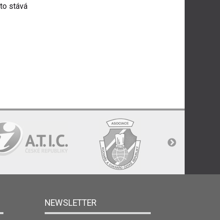
to stává
NEWSLETTER