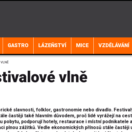
GASTRO
LÁZEŇSTVÍ
MICE
VZDĚLÁVÁNÍ
 VLNĚ
stivalové vlně
ické slavnosti, folklor, gastronomie nebo divadlo. Festival
ále častěji také hlavním důvodem, proč lidé vyrážejí na cest
ku pobytu, podporují hotely, restaurace i místní podnikatele 
i plnou zážitků. Vedle ekonomických přínosů stále častěji u