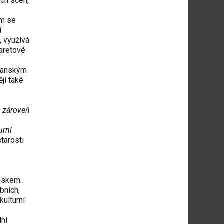
ých scén,
em se
í
, využívá
garetové
ganským
jí také
a zároveň
urní
tarosti
Českem.
bních
,
kulturní
dní