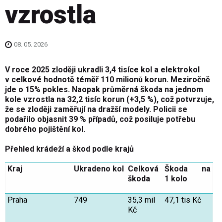
vzrostla
08. 05. 2026
V roce 2025 zloději ukradli 3,4 tisíce kol a elektrokol
v celkové hodnotě téměř 110 milionů korun. Meziročně
jde o 15% pokles. Naopak průměrná škoda na jednom
kole vzrostla na 32,2 tisíc korun (+3,5 %), což potvrzuje,
že se zloději zaměřují na dražší modely. Policii se
podařilo objasnit 39 % případů, což posiluje potřebu
dobrého pojištění kol.
Přehled krádeží a škod podle krajů
Kraj
Ukradeno
kol
Celková
Škoda
na
škoda
1 kolo
Praha
749
35,3 mil
47,1 tis Kč
Kč