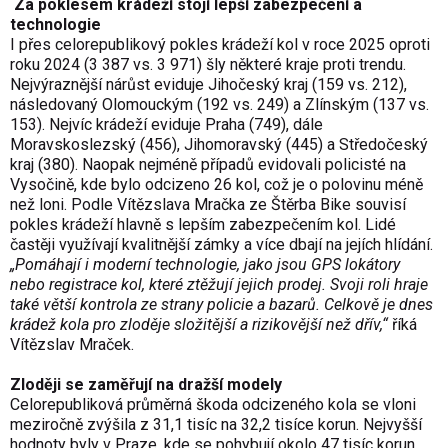
Za poklesem krádeží stojí lepší zabezpečení a
technologie
I přes celorepublikový pokles krádeží kol v roce 2025 oproti
roku 2024 (3 387 vs. 3 971) šly některé kraje proti trendu.
Nejvýraznější nárůst eviduje Jihočeský kraj (159 vs. 212),
následovaný Olomouckým (192 vs. 249) a Zlínským (137 vs.
153). Nejvíc krádeží eviduje Praha (749), dále
Moravskoslezský (456), Jihomoravský (445) a Středočeský
kraj (380). Naopak nejméně případů evidovali policisté na
Vysočině, kde bylo odcizeno 26 kol, což je o polovinu méně
než loni. Podle Vítězslava Mračka ze Štěrba Bike souvisí
pokles krádeží hlavně s lepším zabezpečením kol. Lidé
častěji využívají kvalitnější zámky a více dbají na jejích hlídání.
„Pomáhají i moderní technologie, jako jsou GPS lokátory
nebo registrace kol, které ztěžují jejich prodej. Svoji roli hraje
také větší kontrola ze strany policie a bazarů. Celkově je dnes
krádež kola pro zloděje složitější a rizikovější než dřív,“
říká
Vítězslav Mraček.
Zloději se zaměřují na dražší modely
Celorepubliková průměrná škoda odcizeného kola se vloni
meziročně zvýšila z 31,1 tisíc na 32,2 tisíce korun. Nejvyšší
hodnoty byly v Praze, kde se pohybují okolo 47 tisíc korun.