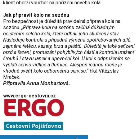
klient obdrží voucher na pořízení nového kola.
Jak připravit kolo na sezónu
Pro bezpečnost je důležitá pravidelná příprava kola na
sezónu.
„Příprava kola na sezónu začíná důkladným
očištěním celého kola, které odhalí jeho skutečný stav.
Následuje kontrola a případná výměna opotřebovaných dílů,
zejména řetězu, kazety, brzd a plášťů. Důležitá je také seřízení
brzd a řazení, promazání pohyblivých částí a kontrola utažení
šroubů i stavu lanek a upevnění kol. U kol s odpružením se
vyplatí servis vidlice a tlumiče. Alespoň jednou ročně je
vhodné svěřit kolo odbornému servisu,“
říká Vítězslav
Mraček.
Připravila Anna Monhartová.
www.ergo-cestovni.cz