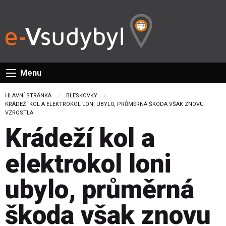
Menu
HLAVNÍ STRÁNKA
BLESKOVKY
CURRENT:
KRÁDEŽÍ KOL A ELEKTROKOL LONI UBYLO, PRŮMĚRNÁ ŠKODA VŠAK ZNOVU
VZROSTLA
Krádeží kol a
elektrokol loni
ubylo, průměrná
škoda však znovu