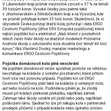
V Libereckém kraji průměr meziročně vzrostl o 37 % na téměř
39 tisícům korun. Vysoké částky jsou patrné také
v Jihomoravském a Středočeském kraji a na Vysočině, kde
se průměr pohybuje kolem 33 tisíc korun. Skutečnost, že si
obyvatelé Česka pořizují dražší kola, potvrzují i data ERGO
Cestovní Pojišťovny (dříve ERV Evropská pojišťovna), která
nabízí pojištění kol a elektrokol.
„Naši klienti v posledních
letech často hlásí škody na dražších modelech Průměrná
hodnota škody u odcizeného kola dosáhla loni téměř 44 tisíc
korun,“
říká Vlastimil Divoký, manažer marketingu a
komunikace ERGO Cestovní Pojišťovny.
Pojistka domácnosti kolo plně neochrání
Na pojištění domácnosti nelze spoléhat, protože se většinou
nevztahuje na krádeže z volného prostranství, které přitom
tvoří více než polovinu případů. Pojištění kol od ERGO
Cestovní Pojišťovny platí také na krádeže z veřejných míst,
aut nebo nosičů na kolo. Podmínkou plnění je, že zloděj
musel při krádeži překonat překážku, například zámek.
Zahrnuje také škody vzniklé při jízdě nebo pádu, například
poškození rámu. Sjednat ho lze při nákupu kola v partnerské
prodejně, přičemž v případě krádeže nebo úplného zničení