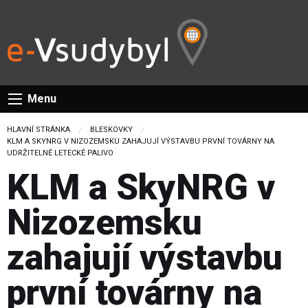
Menu
HLAVNÍ STRÁNKA
BLESKOVKY
CURRENT:
KLM A SKYNRG V NIZOZEMSKU ZAHAJUJÍ VÝSTAVBU PRVNÍ TOVÁRNY NA
UDRŽITELNÉ LETECKÉ PALIVO
KLM a SkyNRG v
Nizozemsku
zahajují výstavbu
první továrny na