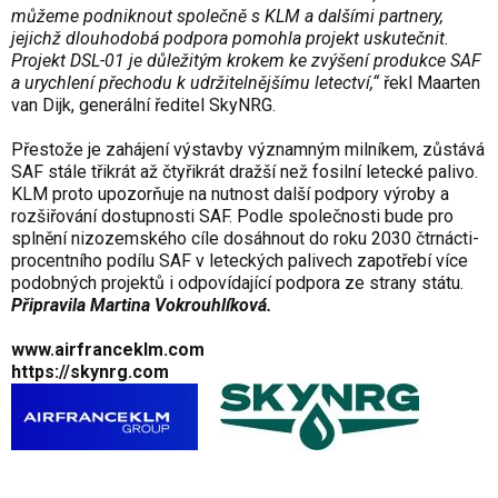
můžeme podniknout společně s KLM a dalšími partnery,
jejichž dlouhodobá podpora pomohla projekt uskutečnit.
Projekt DSL-01 je důležitým krokem ke zvýšení produkce SAF
a urychlení přechodu k udržitelnějšímu letectví,“
řekl Maarten
van Dijk, generální ředitel SkyNRG.
Přestože je zahájení výstavby významným milníkem, zůstává
SAF stále třikrát až čtyřikrát dražší než fosilní letecké palivo.
KLM proto upozorňuje na nutnost další podpory výroby a
rozšiřování dostupnosti SAF. Podle společnosti bude pro
splnění nizozemského cíle dosáhnout do roku 2030 čtrnácti­
procentního podílu SAF v leteckých palivech zapotřebí více
podobných projektů i odpovídající podpora ze strany státu.
Připravila Martina Vokrouhlíková.
www.airfranceklm.com
https://skynrg.com