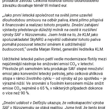
produkce závodu. Celková hodnota tohoto dlouhodobého
závazku dosahuje téměř tří miliard eur.
„Jako první letecká společnost na světě jsme uzavřeli
dlouhodobou smlouvu na odběr paliva, která přímo přispívá
k financování a realizaci tohoto projektu. Dnešní zahájení
výstavby představuje důležitý milník na cestě k rozšíření
výroby SAF v Nizozemsku. Jsem hrdá na to, že KLM jako
spoluzakladatel SkyNRG a největší odběratel tohoto paliva
pomáhá posouvat letectví směrem k udržitelnější
budoucnosti,“
uvedla Marjan Rintel, generální ředitelka KLM.
Udržitelné letecké palivo patří vedle modernizace flotily mezi
nejúčinnější nástroje ke snižování emisí CO₂ v letectví.
Přestože při samotném letu produkuje SAF stejné množství
emisí jako konvenční letecký petrolej, jeho celková uhlíková
stopa v rámci životního cyklu – od výroby až po spotřebu – je
výrazně nižší. Ve srovnání s fosilním kerosinem může snížit
emise CO₂ nejméně o 65 %, v některých případech dokonce
o více než 90 %.
„Dnešní událost v Delfzijlu ukazuje, že velkokapacitní výroba
SAF v Nizozemsku se stává realitou. Jsme hrdí, že tento krok