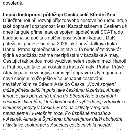
dovolené.
Lepší dostupnost přibližuje Česko celé Střední Asii
Důležitou roli při rozvoji příjezdového cestovního ruchu hraje
také dopravní dostupnost. Mezi Kazachstánem a Českem už
dnes funguje přímé letecké spojení společnosti SCAT a do
budoucna se počítá s dalším posilováním kapacit.
Další
příležitost přinese od října 2026 také
nová dálková linka
Hanoi–Praha společnosti Vietjet Air.
Ta bude létat dvakrát
týdně a zpočátku zahrne mezipřistání v kazašské Almaty.
Cestující tak budou moci využívat nejen spojení mezi Hanojí
a Prahou, ale také samostatnou trasu Almaty–Praha. Právě
Almaty patří mezi nejvýznamnější dopravní uzly regionu a
nové spojení může ještě více usnadnit cestování
návštěvníkům ze Střední Asie do Česka.
„Nové spojení
může přinést další impuls také českému lázeňství. Almaty
funguje jako přirozená brána do Střední Asie a usnadní
cestování klientům, kteří dlouhodobě vyhledávají zdravotní a
wellness pobyty v Česku. Proto na aktivity v regionu
navazujeme i v letošním roce. Po úspěšné
roadshow
v Astaně, Almaty a Šymkentu
připravujeme další obchodní
aktivity ve spolupráci s Asociací cestovních kanceláří