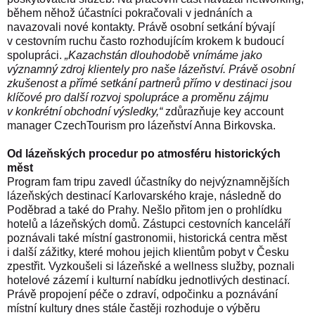
během něhož účastníci pokračovali v jednáních a
navazovali nové kontakty.
Právě osobní setkání bývají
v cestovním ruchu často rozhodujícím krokem k budoucí
spolupráci.
„Ka­zachstán dlouhodobě vnímáme jako
významný zdroj klientely pro naše lázeňství. Právě osobní
zkušenost a přímé setkání partnerů přímo v destinaci jsou
klíčové pro další rozvoj spolupráce a proměnu zájmu
v konkrétní obchodní výsledky,“
zdůrazňuje key account
manager CzechTourism pro lázeňství Anna Birkovska.
Od lázeňských procedur po atmosféru historických
měst
Program fam tripu zavedl účastníky do nejvýznamnějších
lázeňských destinací
Karlovarského kraje
, následně do
Poděbrad
a také do
Prahy
. Nešlo přitom jen o prohlídku
hotelů a lázeňských domů. Zástupci cestovních kanceláří
poznávali také místní gastronomii, historická centra měst
i další zážitky, které mohou jejich klientům pobyt v Česku
zpestřit.
Vyz­koušeli si lázeňské a wellness služby, poznali
hotelové zázemí i kulturní nabídku jednotlivých destinací.
Právě propojení péče o zdraví, odpočinku a poznávání
místní kultury dnes stále častěji rozhoduje o výběru