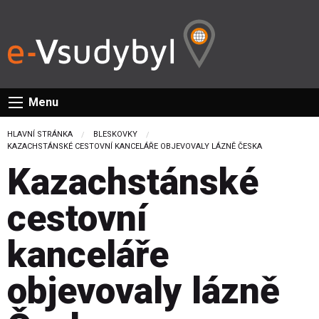
Menu
HLAVNÍ STRÁNKA
BLESKOVKY
CURRENT:
KAZACHSTÁNSKÉ CESTOVNÍ KANCELÁŘE OBJEVOVALY LÁZNĚ ČESKA
Kazachstánské
cestovní
kanceláře
objevovaly lázně