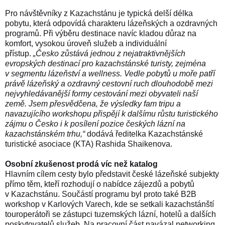
Pro návštěvníky z Kazachstánu je typická delší délka
pobytu, která odpovídá charakteru lázeňských a ozdravných
programů. Při výběru destinace navíc kladou důraz na
komfort, vysokou úroveň služeb a individuální
přístup.
„Česko zůstává jednou z nejatraktiv­nějších
evropských destinací pro kazachstánské turisty, zejména
v segmentu lázeňství a wellness. Vedle pobytů u moře patří
právě lázeňský a ozdravný cestovní ruch dlouhodobě mezi
nejvyhledávanější formy cestování mezi obyvateli naší
země. Jsem přesvědčena, že výsledky fam tripu a
navazujícího workshopu přispějí k dalšímu růstu turistického
zájmu o Česko i k posílení pozice českých lázní na
kazachstánském trhu,“
dodává ředitelka Kazachstánské
turistické asociace (KTA) Rashida Shaikenova.
Osobní zkušenost prodá víc než katalog
Hlavním cílem cesty bylo představit české lázeňské subjekty
přímo těm, kteří rozhodují o nabídce zájezdů a pobytů
v Kazachstánu. Součástí programu byl proto také B2B
workshop v Karlových Varech, kde se setkali kazachstánští
touroperátoři se zástupci tuzemských lázní, hotelů a dalších
poskytovatelů služeb. Na pracovní část navázal networking,