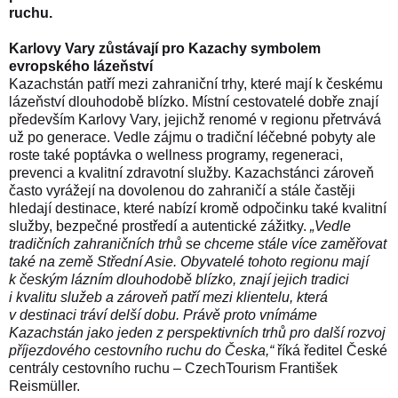
ruchu.
Karlovy Vary zůstávají pro Kazachy symbolem
evropského lázeňství
Kazachstán patří mezi zahraniční trhy, které mají k
českému
lázeňství
dlouhodobě blízko. Místní cestovatelé dobře znají
především
Karlovy Vary
, jejichž renomé v regionu přetrvává
už po generace. Vedle zájmu o tradiční léčebné pobyty ale
roste také poptávka o wellness programy, regeneraci,
prevenci a kvalitní zdravotní služby. Kazachstánci zároveň
často vyrážejí na dovolenou do zahraničí a stále častěji
hledají destinace, které nabízí kromě odpočinku také kvalitní
služby, bezpečné prostředí a autentické zážitky.
„Vedle
tradičních zahraničních trhů se chceme stále více zaměřovat
také na země Střední Asie. Obyvatelé tohoto regionu mají
k českým lázním dlouhodobě blízko, znají jejich tradici
i kvalitu služeb a zároveň patří mezi klientelu, která
v destinaci tráví delší dobu. Právě proto vnímáme
Kazachstán jako jeden z perspektivních trhů pro další rozvoj
příjezdového cestovního ruchu do Česka,“
říká ředitel České
centrály cestovního ruchu – CzechTourism František
Reismüller.