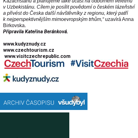
Kazachstánu a plánujeme také účast na odborném veletrhu
v Uzbekistánu. Cílem je posílit povědomí o českém lázeňství
a přivést do Česka další návštěvníky z regionu, který patří
k nejperspektiv­nějším mimoevropským trhům,“
uzavírá Anna
Birkovska.
Připravila Kateřina Beránková.
www.kudyznudy.cz
www.czechtourism.cz
www.visitczechrepublic.com