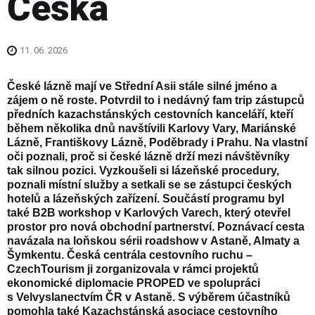
Česka
11. 06. 2026
České lázně mají ve Střední Asii stále silné jméno a
zájem o ně roste. Potvrdil to i nedávný fam trip zástupců
předních kazachstánských cestovních kanceláří, kteří
během několika dnů navštívili Karlovy Vary, Mariánské
Lázně, Františkovy Lázně, Poděbrady i Prahu. Na vlastní
oči poznali, proč si české lázně drží mezi návštěvníky
tak silnou pozici. Vyzkoušeli si lázeňské procedury,
poznali místní služby a setkali se se zástupci českých
hotelů a lázeňských zařízení. Součástí programu byl
také B2B workshop v Karlových Varech, který otevřel
prostor pro nová obchodní partnerství. Poznávací cesta
navázala na loňskou sérii roadshow v Astaně, Almaty a
Šymkentu. Česká centrála cestovního ruchu –
CzechTourism ji zorganizovala v rámci projektů
ekonomické diplomacie PROPED ve spolupráci
s Velvyslanectvím ČR v Astaně. S výběrem účastníků
pomohla také Kazachstánská asociace cestovního