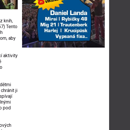
z knih,
57) Tento
ch
tom, aby
 aktivity
ě
ro
 dětmi
hránit ji
spívají
plnými
lo pod
sových