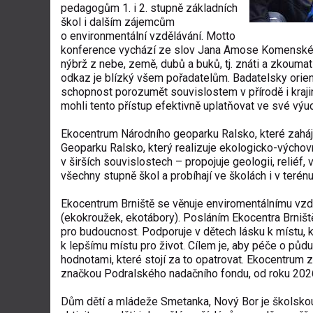
pedagogům 1. i 2. stupně základních
škol i dalším zájemcům
o environmentální vzdělávání. Motto
konference vychází ze slov Jana Amose Komenského:
nýbrž z nebe, země, dubů a buků, tj. znáti a zkouma
odkaz je blízký všem pořadatelům. Badatelsky orient
schopnost porozumět souvislostem v přírodě i kraji
mohli tento přístup efektivně uplatňovat ve své výu
Ekocentrum Národního geoparku Ralsko, které zaháji
Geoparku Ralsko, který realizuje ekologicko-výchov
v širších souvislostech – propojuje geologii, reliéf,
všechny stupně škol a probíhají ve školách i v terénu
Ekocentrum Brniště se věnuje enviromentálnímu vzd
(ekokroužek, ekotábory). Posláním Ekocentra Brniště j
pro budoucnost. Podporuje v dětech lásku k místu, kd
k lepšímu místu pro život. Cílem je, aby péče o půd
hodnotami, které stojí za to opatrovat. Ekocentrum 
značkou Podralského nadačního fondu, od roku 2026 
Dům dětí a mládeže Smetanka, Nový Bor je školsko