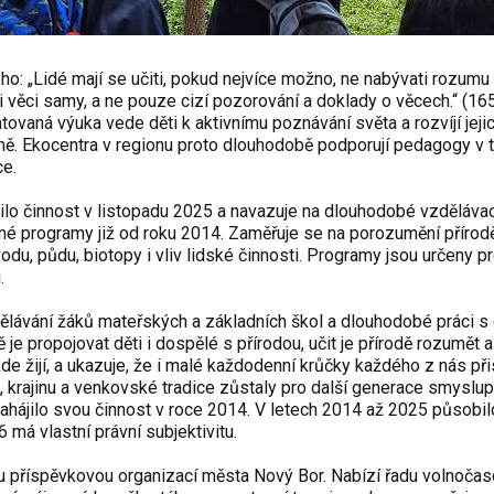
 „Lidé mají se učiti, pokud nejvíce možno, ne nabývati rozumu 
ti věci samy, a ne pouze cizí pozorování a doklady o věcech.“ (16
ovaná výuka vede děti k aktivnímu poznávání světa a rozvíjí jeji
ně. Ekocentra v regionu proto dlouhodobě podporují pedagogy v 
ce.
lo činnost v listopadu 2025 a navazuje na dlouhodobé vzdělávací
né programy již od roku 2014. Zaměřuje se na porozumění přírod
 vodu, půdu, biotopy i vliv lidské činnosti. Programy jsou určeny p
.
ělávání žáků mateřských a základních škol a dlouhodobé práci s
e propojovat děti i dospělé s přírodou, učit je přírodě rozumět a c
e žijí, a ukazuje, že i malé každodenní krůčky každého z nás při
u, krajinu a venkovské tradice zůstaly pro další generace smyslu
zahájilo svou činnost v roce 2014. V letech 2014 až 2025 působi
má vlastní právní subjektivitu.
u příspěvkovou organizací města Nový Bor. Nabízí řadu volnoča