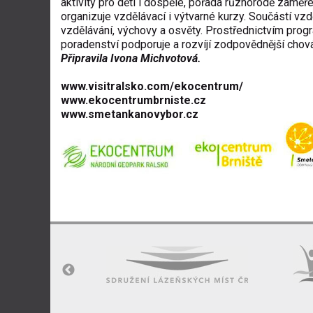
aktivity pro děti i dospělé, pořádá různorodě zaměře
organizuje vzdělávací i výtvarné kurzy. Součástí vz
vzdělávání, výchovy a osvěty. Prostřednictvím prog
poradenství podporuje a rozvíjí zodpovědnější chování
Připravila Ivona Michvotová.
www.visitralsko.com/ekocentrum/
www.ekocentrumbrniste.cz
www.smetankanovybor.cz