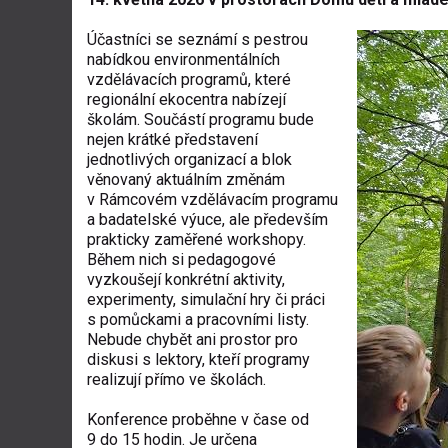
Účastníci se seznámí s pestrou
nabídkou environmentálních
vzdělávacích programů, které
regionální ekocentra nabízejí
školám. Součástí programu bude
nejen krátké představení
jednotlivých organizací a blok
věnovaný aktuálním změnám
v Rámcovém vzdělávacím programu
a badatelské výuce, ale především
prakticky zaměřené workshopy.
Během nich si pedagogové
vyzkoušejí konkrétní aktivity,
experimenty, simulační hry či práci
s pomůckami a pracovními listy.
Nebude chybět ani prostor pro
diskusi s lektory, kteří programy
realizují přímo ve školách.
Konference proběhne v čase od
9 do 15 hodin. Je určena