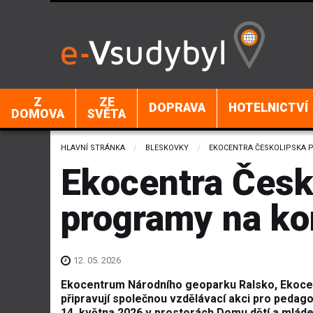
Z
ZE
DOPRAVA
HOTELNICTVÍ
DOMOVA
SVĚTA
HLAVNÍ STRÁNKA
BLESKOVKY
CURRENT:
EKOCENTRA ČESKOLIPSKA 
Ekocentra Česk
programy na k
12. 05. 2026
Ekocentrum Národního geoparku Ralsko, Ekoce
připravují společnou vzdělávací akci pro peda
14. května 2026 v prosto­rách Domu dětí a mlá