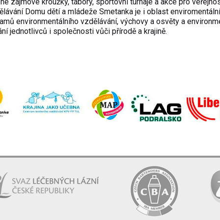
né zájmové kroužky, tábory, sportovní turnaje a akce pro veřejnos
dělávání Domu dětí a mládeže Smetanka je i oblast enviromentáln
ramů environmentálního vzdělávání, výchovy a osvěty a environm
 jednotlivců i společnosti vůči přírodě a krajině.