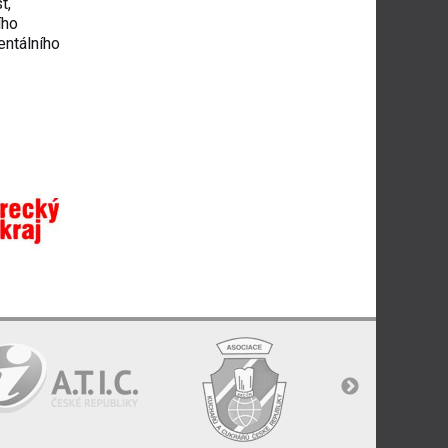
t,
ího
entálního