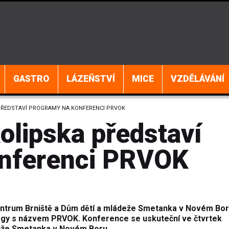
GASTRO
LÁZEŇSTVÍ
MICE
VZDĚLÁVÁNÍ
PŘEDSTAVÍ PROGRAMY NA KONFERENCI PRVOK
olipska představí
onferenci PRVOK
ntrum Brniště a Dům dětí a mládeže Smetanka v Novém Bo
gogy s názvem PRVOK. Konference se uskuteční ve čtvrtek
deže Smetanka v Novém Boru.