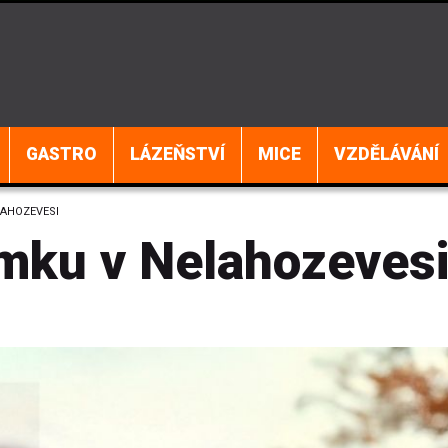
GASTRO
LÁZEŇSTVÍ
MICE
VZDĚLÁVÁNÍ
LAHOZEVESI
mku v Nelahozeves