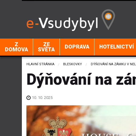
Z
ZE
DOPRAVA
HOTELNICTVÍ
DOMOVA
SVĚTA
HLAVNÍ STRÁNKA
BLESKOVKY
CURRENT:
DÝŇOVÁNÍ NA ZÁMKU V NE
Dýňování na zá
10. 10. 2025