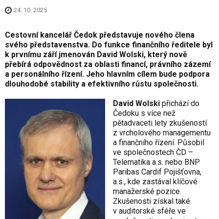
24. 10. 2025
Cestovní kancelář Čedok představuje nového člena
svého představenstva. Do funkce finančního ředitele byl
k prvnímu září jmenován David Wolski, který nově
přebírá odpovědnost za oblasti financí, právního zázemí
a personálního řízení. Jeho hlavním cílem bude podpora
dlouhodobé stability a efektivního růstu společnosti.
David Wolski
přichází do
Čedoku s více než
pětadvaceti lety zkušeností
z vrcholového managementu
a finančního řízení. Působil
ve společnostech ČD –
Telematika a.s. nebo BNP
Paribas Cardif Pojišťovna,
a.s., kde zastával klíčové
manažerské pozice.
Zkušenosti získal také
v auditorské sféře ve