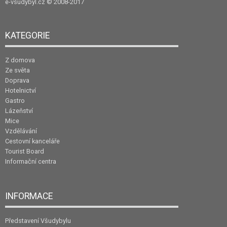
e-vsudybyl.cz
© 2008-2017
KATEGORIE
Z domova
Ze světa
Doprava
Hotelnictví
Gastro
Lázeňství
Mice
Vzdělávání
Cestovní kanceláře
Tourist Board
Informační centra
INFORMACE
Představení Všudybylu