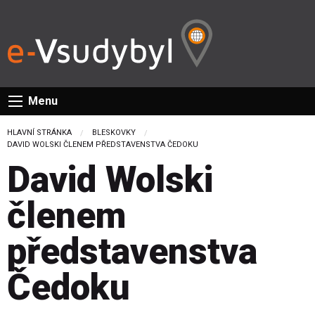
Menu
HLAVNÍ STRÁNKA
BLESKOVKY
CURRENT:
DAVID WOLSKI ČLENEM PŘEDSTAVENSTVA ČEDOKU
David Wolski
členem
představenstva
Čedoku