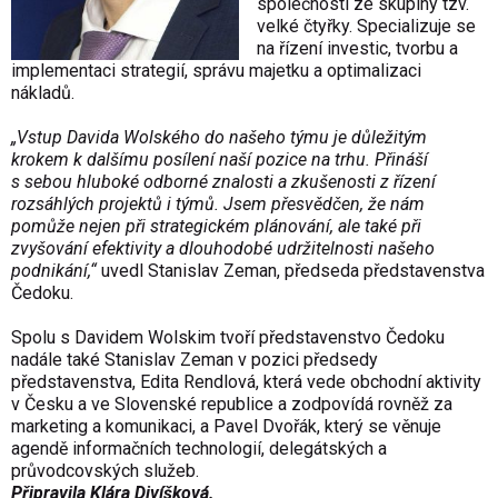
společnosti ze skupiny tzv.
velké čtyřky. Specializuje se
na řízení investic, tvorbu a
implementaci strategií, správu majetku a optimalizaci
nákladů.
„Vstup Davida Wolského do našeho týmu je důležitým
krokem k dalšímu posílení naší pozice na trhu. Přináší
s sebou hluboké odborné znalosti a zkušenosti z řízení
rozsáhlých projektů i týmů. Jsem přesvědčen, že nám
pomůže nejen při strategickém plánování, ale také při
zvyšování efektivity a dlouhodobé udržitelnosti našeho
podnikání,“
uvedl Stanislav Zeman, předseda představenstva
Čedoku.
Spolu s Davidem Wolskim tvoří představenstvo Čedoku
nadále také Stanislav Zeman v pozici předsedy
představenstva, Edita Rendlová, která vede obchodní aktivity
v Česku a ve Slovenské republice a zodpovídá rovněž za
marketing a komunikaci, a Pavel Dvořák, který se věnuje
agendě informačních technologií, delegátských a
průvodcovských služeb.
Připravila Klára Divíšková.