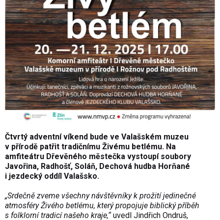
Čtvrt
ý adventní víkend bude ve Vala
šsk
ém muzeu
v p
ř
írod
ě patřit tradičn
ímu
Živ
ému betlému. Na
amfiteátru D
řevěn
ého m
ěstečka vystoup
í soubory
Javo
řina, Radhošť, Sol
á
ň, Dechov
á hudba Hor
ňan
é
i jezdecký oddíl Vala
šsko.
„Srde
čně zveme všechny n
áv
štěvn
íky k pro
žit
í jedine
čn
é
atmosféry
Živ
ého betlému, který propojuje biblický p
ř
íb
ěh
s folklorn
í tradicí na
šeho kraje,“
uvedl Jindřich Ondruš,