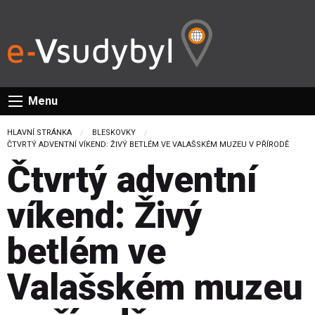
Menu
HLAVNÍ STRÁNKA
BLESKOVKY
CURRENT:
ČTVRTÝ ADVENTNÍ VÍKEND: ŽIVÝ BETLÉM VE VALAŠSKÉM MUZEU V PŘÍRODĚ
Čtvrtý adventní
víkend: Živý
betlém ve
Valašském muzeu