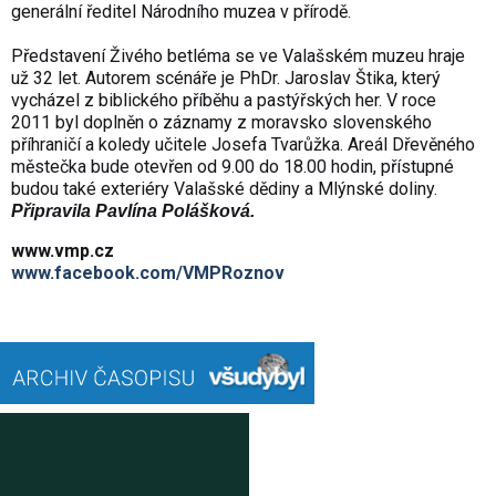
gener
ální
ředitel N
árodního muzea v p
ř
írod
ě.
Představen
í
Živ
ého betléma se ve Vala
šsk
ém muzeu hraje
u
ž 32 let. Autorem sc
éná
ře je PhDr. Jaroslav Štika, kter
ý
vycházel z biblického p
ř
íb
ěhu a past
ý
řsk
ých her. V roce
2011 byl dopln
ěn o z
áznamy z moravsko slovenského
p
ř
íhrani
č
í a koledy u
čitele Josefa Tvarůžka. Are
ál D
řevěn
ého
m
ěstečka bude otevřen od 9.00 do 18.00 hodin, př
ístupné
budou také exteriéry Vala
šsk
é d
ědiny a Ml
ýnské doliny.
Připravila Pavlína Polášková.
www.vmp.cz
www.facebook.com/VMPRoznov