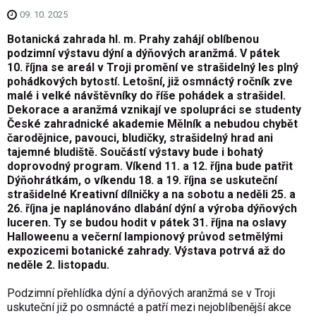
09. 10. 2025
Botanická zahrada hl. m. Prahy zahájí oblíbenou
podzimní výstavu dýní a dýňových aranžmá. V pátek
10. října se areál v Troji promění ve strašidelný les plný
pohádkových bytostí. Letošní, již osmnáctý ročník zve
malé i velké návštěvníky do říše pohádek a strašidel.
Dekorace a aranžmá vznikají ve spolupráci se studenty
České zahradnické akademie Mělník a nebudou chybět
čarodějnice, pavouci, bludičky, strašidelný hrad ani
tajemné bludiště. Součástí výstavy bude i bohatý
doprovodný program. Víkend 11. a 12. října bude patřit
Dýňohrátkám, o víkendu 18. a 19. října se uskuteční
strašidelné Kreativní dílničky a na sobotu a neděli 25. a
26. října je naplánováno dlabání dýní a výroba dýňových
luceren. Ty se budou hodit v pátek 31. října na oslavy
Halloweenu a večerní lampionový průvod setmělými
expozicemi botanické zahrady. Výstava potrvá až do
neděle 2. listopadu.
Podzimní přehlídka dýní a dýňových aranžmá se v Troji
uskuteční již po osmnácté a patří mezi nejoblíbenější akce