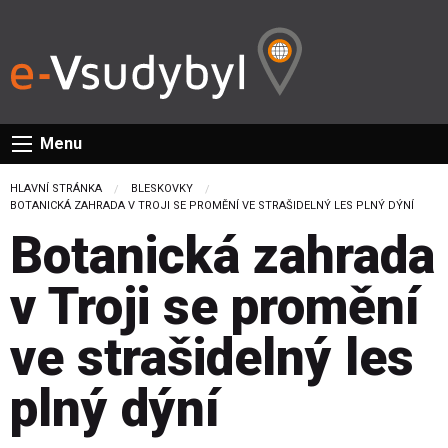
Menu
HLAVNÍ STRÁNKA
BLESKOVKY
CURRENT:
BOTANICKÁ ZAHRADA V TROJI SE PROMĚNÍ VE STRAŠIDELNÝ LES PLNÝ DÝNÍ
Botanická zahrada
v Troji se promění
ve strašidelný les
plný dýní