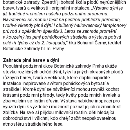
botanické zahrady. Zpestří ji bohatá škála plodů nejrůznějších
barev, tvarů a velikostí i originální instalace.
„Výstava dýní je
již tradičně vrcholem našeho podzimního programu.
Návštěvníci se mohou těšit na pestrou přehlídku přírodnin,
tvořivé víkendy plné dýní i oblíbený halloweenský lampionový
průvod s opékáním špekáčků. Letos se zahrada promění
v kouzelný les plný pohádkových strašidel a výstava potrvá
celé tři týdny až do 2. listopadu,“
říká Bohumil Černý, ředitel
Botanické zahrady hl. m. Prahy.
Zahrada plná barev a dýní
Populární podzimní akce Botanické zahrady Praha ukáže
stovku rozličných odrůd dýní, tykví a jiných okrasných plodů
různých barev, tvarů a velikostí, které doplní nápadité
instalace inspirované světem pohádkových bytostí a
strašidel. Kromě dýní se návštěvníci mohou rovněž kochat
krásami podzimní přírody, tedy květy podzimních trvalek a
zbarvujícím se listím dřevin. Výstava nabídne inspiraci pro
využití dýní k výzdobě i možnost poznat jejich rozmanitost
zblízka. Na své si přijdou milovníci rostlin, děti hledající
dobrodružství i všichni, kdo chtějí zažít neopakovatelnou
atmosféru strašidelného lesa.