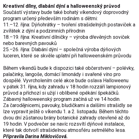
Kreativní dílny, dlabání dýní a halloweenský průvod
Součástí výstavy bude také bohatý víkendový doprovodný
program určený především rodinám s dětmi:
11.–12. října: Dýňohrátky – tvoření strašidelných postaviček a
zvířátek z dýní a podzimních přírodnin
18.–19. října: Kreativní dílničky – výroba dřevěných soviček
nebo barevných pavouků
25.–26. října: Dlabání dýní – společná výroba dýňových
luceren, které se skvěle uplatní při halloweenském průvodu
Během víkendů bude k dispozici také občerstvení – polévky,
palačinky, langoše, domácí limonády i svařené víno pro
dospělé. Vyvrcholením celé akce bude oslava Halloweenu
v pátek 31. října, kdy zahradu v 18 hodin rozzáří lampionový
průvod a příchozí si užijí i oblíbené opékání špekáčků.
Zábavný halloweenský program začíná už ve 14 hodin.
Za čarodějnicemi, pavouky, bludičkami a dalšími strašidly se
lze vypravit ještě o víkendu 1. a 2. listopadu. Během těchto
dvou dní zůstanou brány botanické zahrady otevřené až do
19 hodin. V podvečer se navíc rozsvítí dýňové instalace,
které tak dotvoří strašidelnou atmosféru setmělého lesa.
Připravila Darina Miklovičová
.