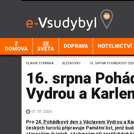
Z
ZE
DOPRAVA
HOTELNICTVÍ
DOMOVA
SVĚTA
HLAVNÍ STRÁNKA
BLESKOVKY
CURRENT:
16. SRPNA POHÁDKOVÝ DE
16. srpna Pohá
Vydrou a Karl
01. 07. 2026
Pro
24. Pohádkový den s Václavem Vydrou a Ka
českých turistů připravuje Pamětní list, jenž bu
starostům či jejich zástupcům při zastávkách 