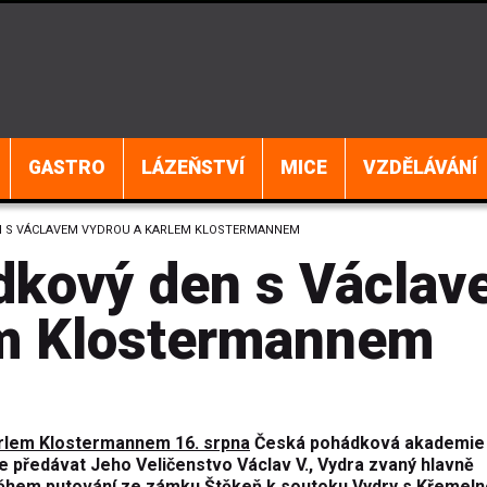
GASTRO
LÁZEŇSTVÍ
MICE
VZDĚLÁVÁNÍ
N S VÁCLAVEM VYDROU A KARLEM KLOSTERMANNEM
dkový den s Václa
em Klostermannem
rlem Klostermannem 16. srpna
Česká pohádková akademie
de předávat Jeho Veličenstvo Václav V., Vydra zvaný hlavně
během putování ze zámku Štěkeň k soutoku Vydry s Křemel