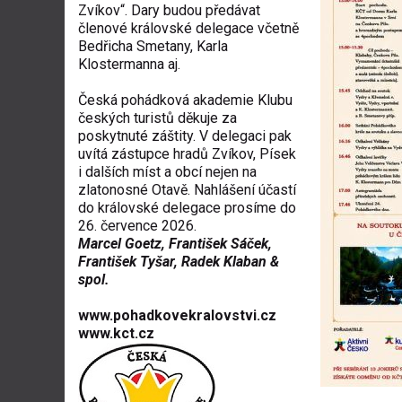
Zvíkov“. Dary budou předávat
členové královské delegace včetně
Bedřicha Smetany, Karla
Klostermanna aj.
Česká pohádková akademie Klubu
českých turistů děkuje za
poskytnuté záštity. V delegaci pak
uvítá zástupce hradů Zvíkov, Písek
i dalších míst a obcí nejen na
zlatonosné Otavě. Nahlášení účastí
do královské delegace prosíme do
26. července 2026.
Marcel Goetz, František Sáček,
František Tyšar, Radek Klaban &
spol.
www.pohadkovekralovstvi.cz
www.kct.cz