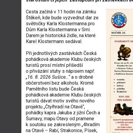
Cesta začíná v 11 hodin na zámku
Štěkeň, kde bude vyzvednut dar ze
světničky Karla Klostermanna pro
Dům Karla Klostermanna v Srní.
Darem je historická židle, na které
Karel Klostermann sedával.
Při jednotlivých zastávkách Česká
pohádková akademie Klubu českých
turistů prosí místní přišedší
o přivázání stuhy s nápisem např:
„16. 8. 2026 Sušice…“
a o drobné
občerstvení bez alkoholu. Kromě
Pamětního listu bude Česká
pohádková akademie Klubu českých
turistů dávat motiv svého nového
projektu „Čtyřhradí na Otavě“,
pohádky kapra Jakuba z jižní Čech a
Šumavy, mapu Otavy od pramene
k soutoku se zakresleným „4hradím
na Otavě – Rabí, Strakonice, Písek,