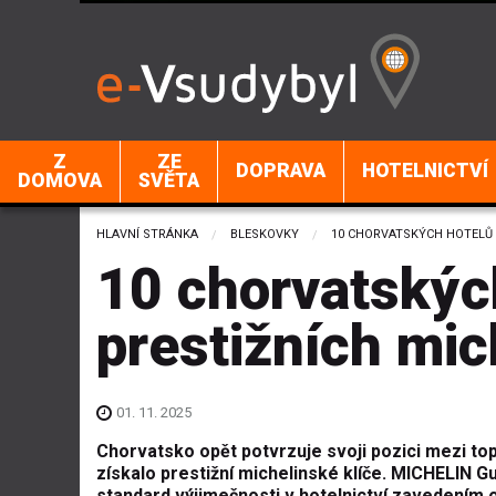
Z
ZE
DOPRAVA
HOTELNICTVÍ
DOMOVA
SVĚTA
HLAVNÍ STRÁNKA
BLESKOVKY
CURRENT:
10 CHORVATSKÝCH HOTELŮ M
10 chorvatských
prestižních mic
01. 11. 2025
Chorvatsko op
ět potvrzuje svoji pozici mezi top
z
ískalo presti
žn
í michelinské klí
če. MICHELIN Gui
standard výjime
čnosti v hotelnictv
í zavedením 