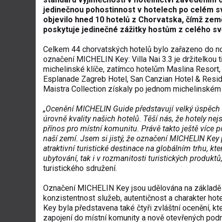
jedinečnou pohostinnost v hotelech po cel
ém s
objevilo hned 10 hotel
ů z Chorvatska, č
ím
ž ze
poskytuje jedine
čn
é zá
žitky hostům z cel
ého sv
Celkem 44 chorvatsk
ých hotel
ů bylo zařazeno do n
ozna
čen
í MICHELIN Key: Villa Nai 3.3 je dr
žitelkou t
michelinské klí
če, zat
ímco hotel
ům Maslina Resort, V
Esplanade Zagreb Hotel, San Canzian Hotel & Resid
Maistra Collection z
ískaly po jednom michelinském 
„Ocen
ěn
í MICHELIN Guide p
ředstavuj
í velký úsp
ěch
úrovn
ě kvality našich hotelů. Těš
í nás,
že hotely ne
př
ínos pro místní komunitu. Práv
ě takto ještě v
íce 
naš
í zemí. Jsem si jistý,
že označen
í MICHELIN Key p
atraktivn
í turistické destinace na globálním trhu, kt
ubytování, tak i v rozmanitosti turistických produkt
ů
turistického sdru
žen
í.
Ozna
čen
í MICHELIN Key jsou ud
ělov
ána na základ
ě
konzistentnost služeb, autentičnost a charakter hote
Key byla p
ředstavena tak
é
čtyři zvl
á
štn
í ocen
ěn
í, k
zapojen
í do místní komunity a nov
ě otevřen
ých podn