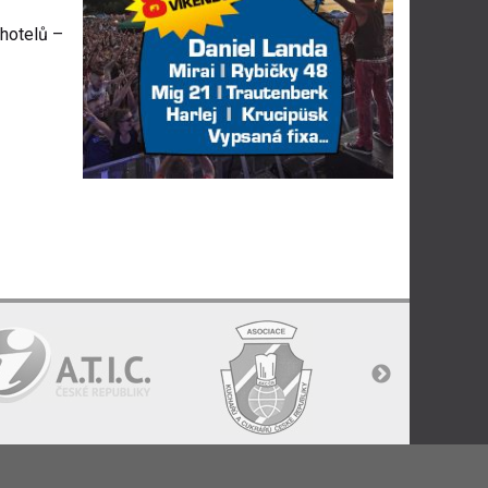
hotel
ů
–