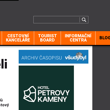
CESTOVNÍ
TOURIST
INFORMAČNÍ
BLO
KANCELÁŘE
BOARD
CENTRA
li
l
ů
ětov
ý