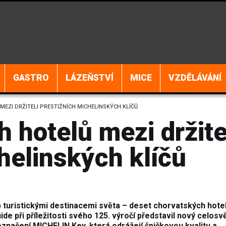
GASTRO
LÁZEŇSTVÍ
MICE
VZDĚLÁVÁNÍ
EZI DRŽITELI PRESTIŽNÍCH MICHELINSKÝCH KLÍČŮ
 hotelů mezi držite
helinských klíčů
 turistick
ými destinacemi sv
ěta
– deset chorvatsk
ých hote
de při př
íle
žitosti sv
ého 125. výro
č
í p
ředstavil nov
ý celosv
ozna
čen
í MICHELIN Key, která odrá
žej
í
špičkovou kvalitu a