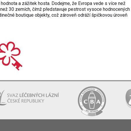
 hodnota a zá
žitek hosta. Dodejme, že Evropa vede s v
íce ne
ž
 ne
ž 30 zem
ích,
č
ím
ž představuje pestrost vysoce hodnocen
ých 
dinečn
é boutique objekty, co
ž z
árove
ň odr
á
ž
í
špičkovou
úrove
ň