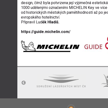
design,
č
ím
ž byla potvrzena jej
í výjime
čn
á estetická
1000 udělen
ými ozna
čen
ími MICHELIN Key ve více
od historick
ých m
ěstsk
ých pam
ětihodnost
í a
ž po je
evropsk
ého hotelnictví.
Připravil Lud
ěk Hladiš.
https://guide.michelin.com/