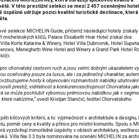
v
ětě. V t
éto presti
žn
í selekci se mezi 2 457 ocen
ěn
ými hote
mě
úsp
ěšně udržuje pozici kvalitn
í turistické destinace, která
ěta.
ov
é selekce MICHELIN Guide, p
řičemž n
ásledující hotely získaly
ř
í michelinských klí
čů, Palace Elisabeth Hvar Hotel z
ískal dva
illa Korta Katarina & Winery, Hotel Villa Dubrovnik, Hotel Supeta
ences, Meneghetti Wine Hotel and Winery a Grand Park Hotel Ro
klí
či.
 pro chorvatsk
ý cestovní ruch a jsou velmi dobrým ukazatelem v
jsou oceňov
ány pouze za luxus, ale i za jedine
čn
ý charakter, autent
povzbuzujeme hosty k objevování rozmanitosti nabídky ubytování
osílí presti
ž, viditelnost a konkurenceschopnost Chorvatska jak
erá se m
ůže pochlubit v
ýbornou prémiovou nabídkou jak v segme
, kter
é nabízíme,“
uvedl Kristjan Stani
čić, ředitel Chorvatsk
ého
 pěti kl
í
čov
ých kritérií, a to: výjime
čnost v architektuře a designu, 
lu, poměr ceny a kvality a př
ínos pro místní komunitu. Spolu s 
terá vyzdvihují mimo
ř
ádné úsp
ěchy v oblasti architektury, wellnes
ik
ů. Villa Nai 3.3 byla nominov
ána na ocen
ěn
í MICHELIN za archi