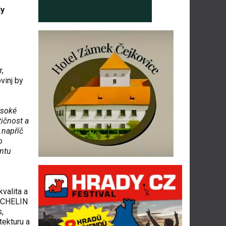
ly
r,
vinj by
ysoké
i
čnost a
 nap
ř
í
č
o
ntu
kvalita a
MICHELIN
s,
tekturu a