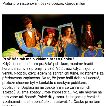
Prahu, pro inscenování české poezie, kterou miluji.
Proč Vás tak málo vídáme hrát v Česku?
Když chceme hrát pro pražské publikum, musíme hradit
horentní sumy za pronájmy sálů. Větší, než když hrajeme
venku. Naopak, když jedem na zahraniční turné, dostaneme za
představení zaplaceno. Na to, že jsme hráli třeba v Lucerně,
protože chceme být v kontaktu s českým publikem,
doplácíme. Doplácíme na české hraní ze zahraničních
zájezdů. A jsme zpátky u role impresária… No, ale nejsme na
tom zase tak špatně. Právě díky tomu, že hrajeme převážně
v zahraničí, musím bohužel konstatovat, že Česko je na tom