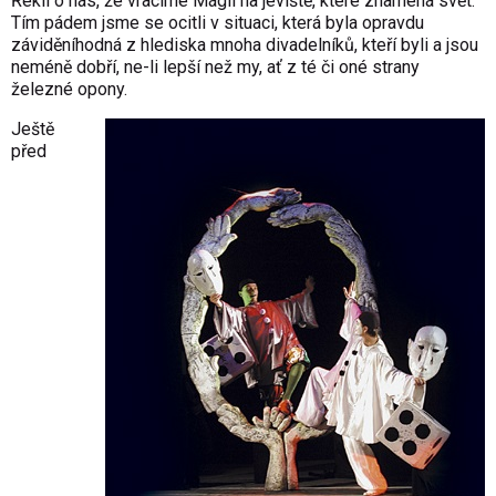
Řekli o nás, že vracíme Mágii na jeviště, které znamená svět.
Tím pádem jsme se ocitli v situaci, která byla opravdu
záviděníhodná z hlediska mnoha divadelníků, kteří byli a jsou
neméně dobří, ne-li lepší než my, ať z té či oné strany
železné opony.
Ještě
před