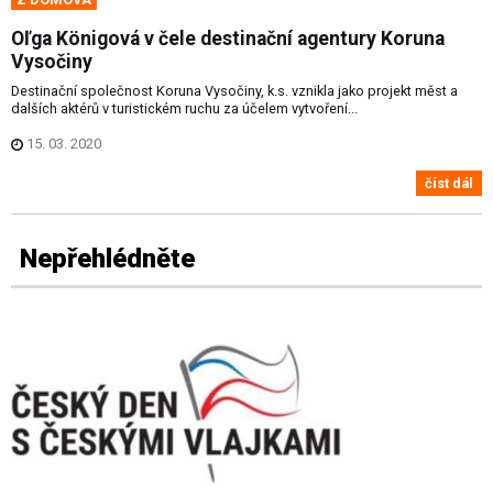
Oľga Königová v čele destinační agentury Koruna
Vysočiny
Destinační společnost Koruna Vysočiny, k.s. vznikla jako projekt měst a
dalších aktérů v turistickém ruchu za účelem vytvoření...
15. 03. 2020
číst dál
Nepřehlédněte