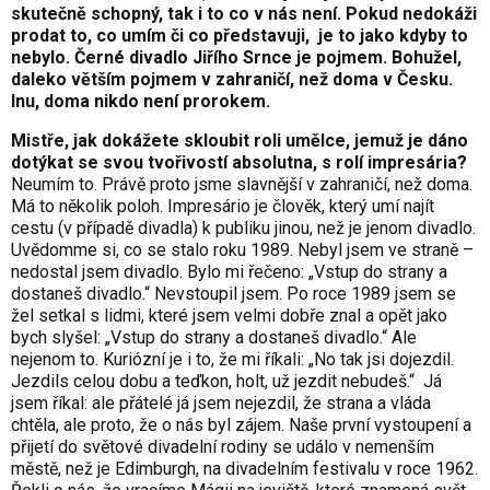
skutečně schopný, tak i to co v nás není. Pokud nedokáži
prodat to, co umím či co představuji, je to jako kdyby to
nebylo. Černé divadlo Jiřího Srnce je pojmem. Bohužel,
daleko větším pojmem v zahraničí, než doma v Česku.
Inu, doma nikdo není prorokem.
Mistře, jak dokážete skloubit roli umělce, jemuž je dáno
dotýkat se svou tvořivostí absolutna, s rolí impresária?
Neumím to. Právě proto jsme slavnější v zahraničí, než doma.
Má to několik poloh. Impresário je člověk, který umí najít
cestu (v případě divadla) k publiku jinou, než je jenom divadlo.
Uvědomme si, co se stalo roku 1989. Nebyl jsem ve straně –
nedostal jsem divadlo. Bylo mi řečeno: „Vstup do strany a
dostaneš divadlo.“ Nevstoupil jsem. Po roce 1989 jsem se
žel setkal s lidmi, které jsem velmi dobře znal a opět jako
bych slyšel: „Vstup do strany a dostaneš divadlo.“ Ale
nejenom to. Kuriózní je i to, že mi říkali: „No tak jsi dojezdil.
Jezdils celou dobu a teďkon, holt, už jezdit nebudeš.“ Já
jsem říkal: ale přátelé já jsem nejezdil, že strana a vláda
chtěla, ale proto, že o nás byl zájem. Naše první vystoupení a
přijetí do světové divadelní rodiny se událo v nemenším
městě, než je Edimburgh, na divadelním festivalu v roce 1962.