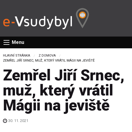
Menu
HLAVNÍ STRÁNKA
Z DOMOVA
CURRENT:
ZEMŘEL JIŘÍ SRNEC, MUŽ, KTERÝ VRÁTIL MÁGII NA JEVIŠTĚ
Zemřel Jiří Srnec,
muž, který vrátil
Mágii na jeviště
30. 11. 2021