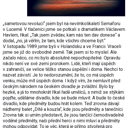
„sametovou revolucí“ jsem byl na nevímkolikaletí Semaforu
v Lucerně. V tlačenici jsme se potkali s dramatikem Václavem
Havlem, říkal: „Tak jsem zvědav, kam nás ten dav donese“ a
dodal, „no, já věřím, že tam, kde všichni chceme být.“
V listopadu 1989 jsme byli v Holandsku a ve Francii. Vraceli
jsme se již do svobodné země. Tak jsem si to myslel. Ale
začalo něco, co mi bylo absolutně nepochopitelné. Opravdu
nikdo není ve své zemi prorokem. Lidé, kteří mají úspěch
v zahraničí, se velice těžko stanou úspěšní i doma. Nechci to
nazvat závistí. Je to nedorozumění, že to, co má úspěch
venku, může mít úspěch doma. I když vím, že nemluvit před
českým národem na českém divadle je zvláštní. Bylo by
hezké, a já to mnohokrát říkal řadě umělců, s nimiž se stýkám:
pojďte, uděláme divadlo, kde se bude mluvit. A bude to české
divadlo, kde předměty budou hrát kolem. Teď zrovna dávají
nádherný balet „Dítě a kouzla“, kde jsou předměty a tanečníci.
Zrovna tak si umím představit, že jsou tančící černodivadelně
voděné předměty, naši přední herci s nimi mluví a předměty
mohou odpovídat. To je věc, která je přímo stvořená pro