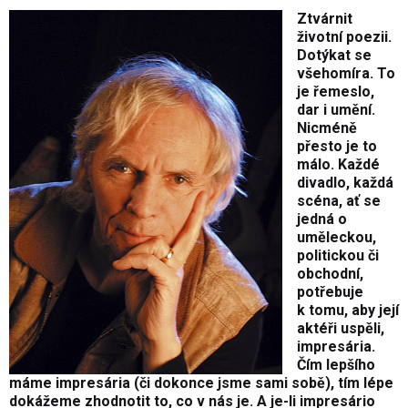
Ztvárnit
životní poezii.
Dotýkat se
všehomíra. To
je řemeslo,
dar i umění.
Nicméně
přesto je to
málo. Každé
divadlo, každá
scéna, ať se
jedná o
uměleckou,
politickou či
obchodní,
potřebuje
k tomu, aby její
aktéři uspěli,
impresária.
Čím lepšího
máme impresária (či dokonce jsme sami sobě), tím lépe
dokážeme zhodnotit to, co v nás je. A je-li impresário