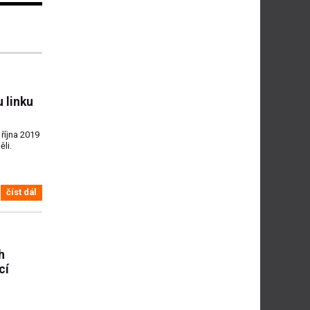
 linku
října 2019
ěli.
číst dál
h
cí