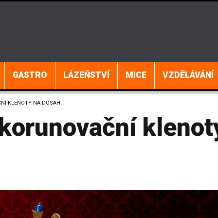
GASTRO
LÁZEŇSTVÍ
MICE
VZDĚLÁVÁNÍ
NÍ KLENOTY NA DOSAH
korunovační klenot