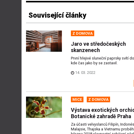
Související články
Z DOMOVA
Jaro ve středočeských
skanzenech
První hřejivé sluneční paprsky svítí d
kde čas jako by se zastavil.
14. 03. 2022
MICE
Z DOMOVA
Výstava exotických orchid
Botanické zahradě Praha
Za účasti velvyslanců Filipín, Indonés
Malajsie, Thajska a Vietnamu proběhl
března 2018 slavnostní zahájení oč