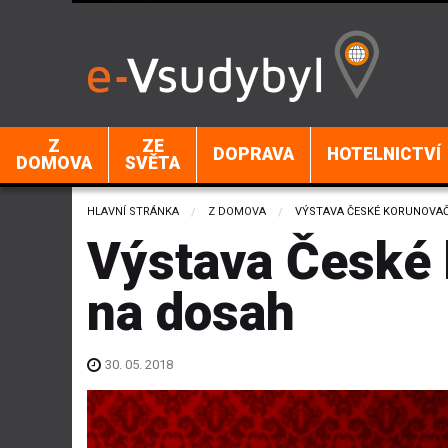
Z
ZE
DOPRAVA
HOTELNICTVÍ
DOMOVA
SVĚTA
HLAVNÍ STRÁNKA
Z DOMOVA
CURRENT:
VÝSTAVA ČESKÉ KORUNOVAČ
Výstava České 
na dosah
30. 05. 2018