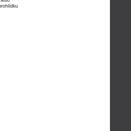
 nebo
prohlídku