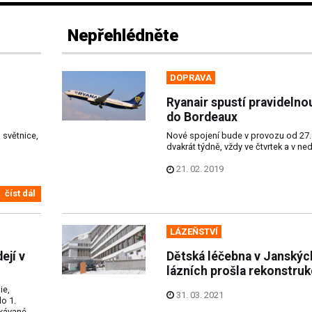
Nepřehlédněte
DOPRAVA
Ryanair spustí pravidelnou
do Bordeaux
o světnice,
Nové spojení bude v provozu od 27. 
dvakrát týdně, vždy ve čtvrtek a v ned
21. 02. 2019
číst dál
LÁZEŇSTVÍ
ejí v
Dětská léčebna v Janskýc
lázních prošla rekonstruk
ie,
31. 03. 2021
o 1.
ekávané