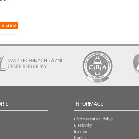
číst dál
RIE
INFORMACE
Představení Všudybylu
Bleskovky
Inzerce
Kontakt