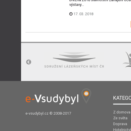
výstavy...
17. 03. 2018
KATEGO
Z domova
e-vsudybyl.cz
© 2008-2017
Ze světa
Doprava
Hotelnictví