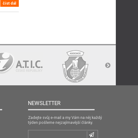
číst dál
NEWSLETTER
Zadejte svůj e-mail a my Vám na něj každý
týden pošleme nejzajímavější články.