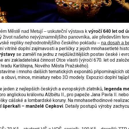
ovém Městě nad Metují – uskuteční výstava k
výročí 640 let od ú
vý život našeho nejvýznamnějšího panovníka, ale především fe
vské repliky nejhodnotnějšího českého pokladu –
na dosah a b
í vitríně doplní zajímavosti a perličky z jejich mnohasetleté hist
výstavy
se zaměří na jednu z nejdůležitějších postav české i ev
 ani zakladatelská činnost Otce vlasti (výročí 670. let od založ
, hradu Karlštejna, Nového Města Pražského).
tavíme i mnoho dalších tematických exponátů připomínajících o
ů a obuvi, mince, miniatury nebo 3D modely
.
Expozici doplní tajůp
e jeden z nejlepších českých a evropských zlatníků,
legenda me
 pro anglickou královnu Alžbětu II., pro papeže Jana Pavla II. nebo
pliky cášské a lombardské koruny. Na mnohasethodinové realizac
tí šperkaři – manželé Cepkovi
. Detaily postupů výroby zachycu