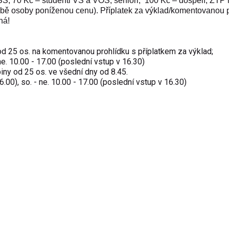
SŠ; 70 Kč – studenti VŠ a VOŠ, senioři;
100 Kč – dospělí; ZTP
obě osoby poníženou cenu). Příplatek za výklad/komentovanou 
tná!
d 25 os. na komentovanou prohlídku s příplatkem za výklad;
- ne. 10.00 - 17.00 (poslední vstup v 16.30)
y od 25 os. ve všední dny od 8.45.
6.00), so. - ne. 10.00 - 17.00 (poslední vstup v 16.30)