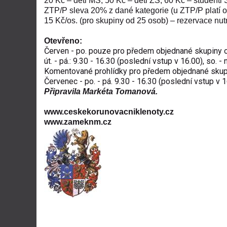
20 Kč – děti MŠ; 50 Kč – děti ZŠ; 60 Kč – studenti 
ZTP/P sleva 20% z dané kategorie (u ZTP/P platí 
15 Kč/os. (pro skupiny od 25 osob) – rezervace nu
Otevřeno:
Červen - po. pouze pro předem objednané skupiny o
út. - pá.: 9.30 - 16.30 (poslední vstup v 16.00), so. 
Komentované prohlídky pro předem objednané skupin
Červenec - po. - pá. 9.30 - 16.30 (poslední vstup v 1
Připravila Markéta Tomanová.
www.ceskekorunovacniklenoty.cz
www.zameknm.cz