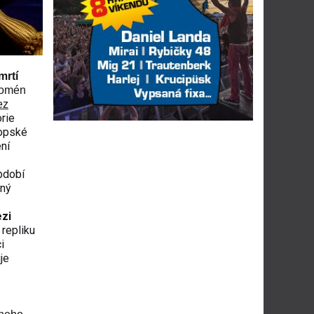
mrtí
nomén
ez
orie
ropské
ení
bdobí
lný
zi
 repliku
i
je