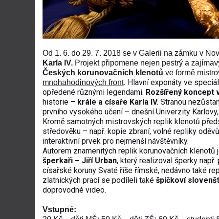
Od 1. 6. do 29. 7. 2018 se v Galerii na zámku v N
Karla IV.
Projekt připomene nejen pestrý a zajíma
Českých korunovačních klenotů
ve formě mistro
Hlavní exponáty ve speciáln
mnohahodinových front
.
opředené různými legendami.
Rozšířený koncept 
historie –
krále a císaře Karla IV.
Stranou nezůstane
prvního vysokého učení – dnešní Univerzity Karlovy
Kromě samotných mistrovských replik klenotů předs
středověku – např. kopie zbraní, volné repliky oděv
interaktivní prvek pro nejmenší návštěvníky.
Autorem znamenitých replik korunovačních klenotů j
šperkaři – Jiří Urban
, který realizoval šperky např.
císařské koruny Svaté říše římské, nedávno také re
zlatnických prací
se podíleli také
špičkoví slovenš
doprovodné video.
Vstupné: