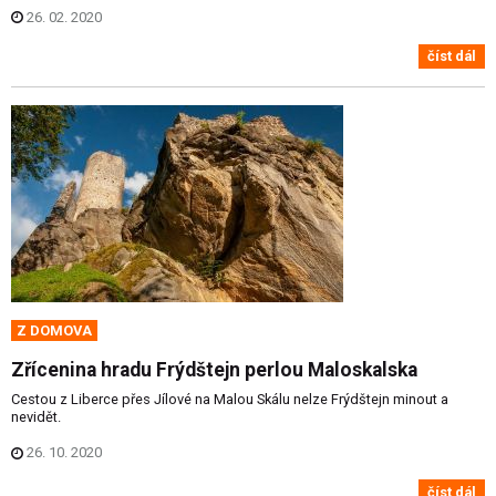
26. 02. 2020
číst dál
Z DOMOVA
Zřícenina hradu Frýdštejn perlou Maloskalska
Cestou z Liberce přes Jílové na Malou Skálu nelze Frýdštejn minout a
nevidět.
26. 10. 2020
číst dál