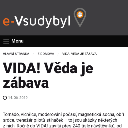
Menu
HLAVNÍ STRÁNKA
Z DOMOVA
CURRENT:
VIDA! VĚDA JE ZÁBAVA
VIDA! Věda je
zábava
14. 06. 2019
Tornádo, vichřice, moderování počasí, magnetická socha, obří
srdce, trenažér pilotů stihaček – to jsou ukázky některých
z nich. Ročně do VIDA! zavítá přes 240 tisíc návštěvníků, od