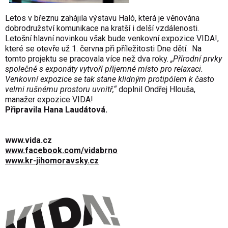
Letos v březnu zahájila výstavu
Haló
, která je věnována
dobrodružství komunikace na kratší i delší vzdálenosti.
Letošní hlavní novinkou však bude venkovní expozice VIDA!,
které se otevře už 1. června při příležitosti Dne dětí. Na
tomto projektu se pracovala více než dva roky.
„Přírodní prvky
společně s exponáty vytvoří příjemné místo pro relaxaci.
Venkovní expozice se tak stane klidným protipólem k často
velmi rušnému prostoru uvnitř,“
doplnil Ondřej Hlouša,
manažer expozice VIDA!
Připravila Hana Laudátová.
www.vida.cz
www.facebook.com/vidabrno
www.kr-jihomoravsky.cz