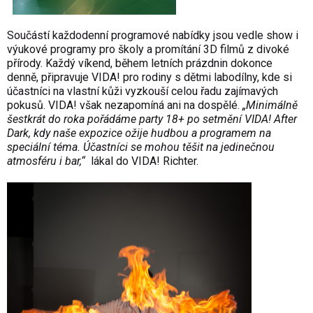
Součástí každodenní programové nabídky jsou vedle show i
výukové programy pro školy
a promítání
3D filmů
z divoké
přírody. Každý víkend, během letních prázdnin dokonce
denně, připravuje VIDA! pro rodiny s dětmi
labodílny
, kde si
účastníci na vlastní kůži vyzkouší celou řadu zajímavých
pokusů. VIDA! však nezapomíná ani na dospělé.
„Minimálně
šestkrát do roka pořádáme party 18+ po setmění
VIDA! After
Dark
, kdy naše expozice ožije hudbou a programem na
speciální téma. Účastníci se mohou těšit na jedinečnou
atmosféru i bar,“
lákal do VIDA! Richter.