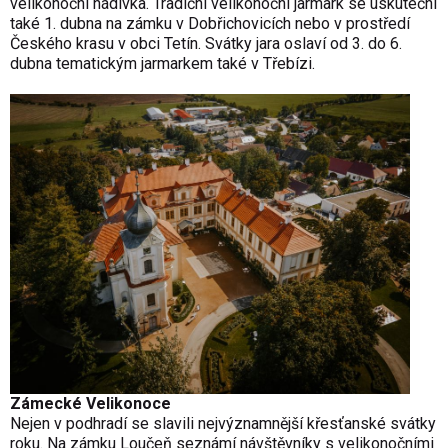
velikonoční nádivka. Tradiční velikonoční jarmark se uskuteční
také 1. dubna na zámku v Dobřichovicích nebo v prostředí
Českého krasu v obci Tetín. Svátky jara oslaví od 3. do 6.
dubna tematickým jarmarkem také v Třebízi.
Zámecké Velikonoce
Nejen v podhradí se slavili nejvýznamnější křesťanské svátky
roku. Na zámku Loučeň seznámí návštěvníky s velikonočními