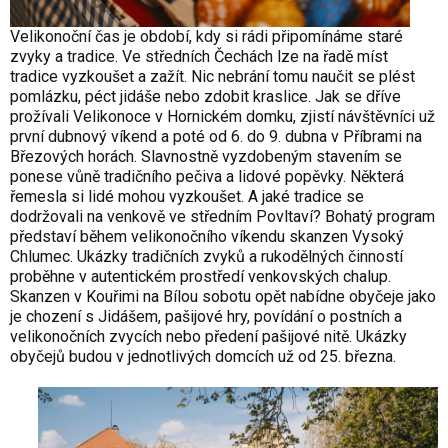
Velikonoční čas je období, kdy si rádi připomínáme staré
zvyky a tradice. Ve středních Čechách lze na řadě míst
tradice vyzkoušet a zažít. Nic nebrání tomu naučit se plést
pomlázku, péct jidáše nebo zdobit kraslice. Jak se dříve
prožívali Velikonoce v Hornickém domku, zjistí návštěvníci už
první dubnový víkend a poté od 6. do 9. dubna v Příbrami na
Březových horách. Slavnostně vyzdobeným stavením se
ponese vůně tradičního pečiva a lidové popěvky. Některá
řemesla si lidé mohou vyzkoušet. A jaké tradice se
dodržovali na venkově ve středním Povltaví? Bohatý program
představí během velikonočního víkendu skanzen Vysoký
Chlumec. Ukázky tradičních zvyků a rukodělných činností
proběhne v autentickém prostředí venkovských chalup.
Skanzen v Kouřimi na Bílou sobotu opět nabídne obyčeje jako
je chození s Jidášem, pašijové hry, povídání o postních a
velikonočních zvycích nebo předení pašijové nitě. Ukázky
obyčejů budou v jednotlivých domcích už od 25. března.