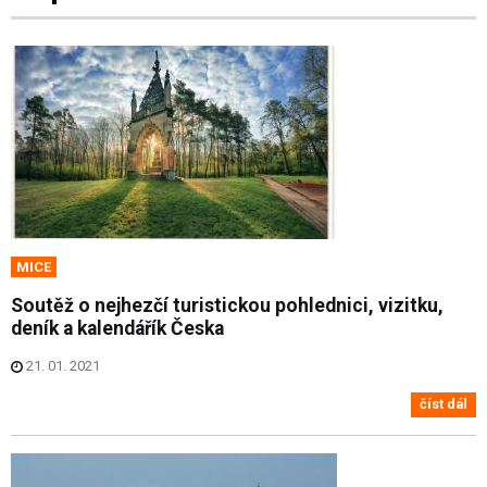
MICE
Soutěž o nejhezčí turistickou pohlednici, vizitku,
deník a kalendářík Česka
21. 01. 2021
číst dál