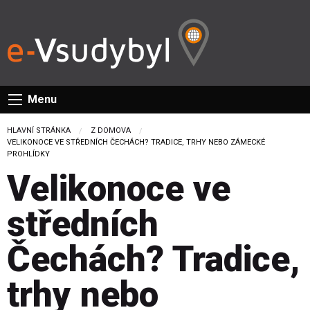
Menu
HLAVNÍ STRÁNKA
Z DOMOVA
CURRENT:
VELIKONOCE VE STŘEDNÍCH ČECHÁCH? TRADICE, TRHY NEBO ZÁMECKÉ
PROHLÍDKY
Velikonoce ve
středních
Čechách? Tradice,
trhy nebo