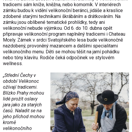
tradicemi sám kníže, kněžna, nebo komorník. V interiérech
zámku budou k vidění velikonoční beránci, jidáše a kraslice
zdobené starými technikami škrábáním a drátkováním. Na
zámku jsou oblíbené tematické prohlídky, tedy ani
velikonoční nebude výjimkou. Od 6. do 10. dubna opět
připravuje velikonoční program naplněný tradicemi i Chateau
Mcely. Zámek v srdci Svatojiřského lesa bude velikonočně
nazdobený, provoněný mazancem a dalšími specialitami
velikonočního menu. Děti se mohou těšit na jarní pohádku
nebo tóny klavíru. Rodiče čeká odpočinek ve stylovém
wellness.
„Střední Čechy v
období Velikonoc
ožívají tradicemi.
Blízko Prahy mohou
lidé prožít oslavy
jara jako za starých
časů. Naladit se na
jeho příchod mohou
kromě
velikonočního