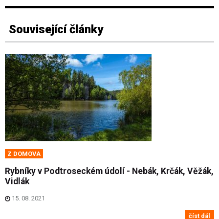
Související články
Z DOMOVA
Rybníky v Podtroseckém údolí - Nebák, Krčák, Věžák,
Vidlák
15. 08. 2021
číst dál