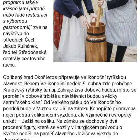
programu také v
krásné jarní přírodě
nebo řadě restaurací
s výbornou
gastronomií,“
zve na
návštěvu do
středních Čech
Jakub Kulhánek,
ředitel Středočeské
centrály cestovního
ruchu.
Oblíbený hrad Okoř letos připravuje velikonoční rytířskou
slavnost. Během Velikonoční neděle 9. dubna zde proběhne
Královský rytířský turnaj. Zahraje živá dobová hudba, místo se
promění v dobové tržiště a návštěvníci budou svědky
šermířského klání. Od Velkého pátku do Velikonočního
pondělí bude v Muzeu sv. Jiří na zámku Konopiště připravena
nejen pestrá velikonoční výzdoba, ale výjimečně i evropský
unikát – Ježíš na oslíku. Na zámku se dochovaly dvě
procesní figury, které se vozily v liturgickém průvodu o
Květné neděli na paměť slavného Ježíšova vjezdu do
Jeruzaléma.