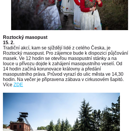
Roztocký masopust
15. 2.
Tradiční akcí, kam se sjíždějí lidé z celého Česka, je
Roztocký masopust. Pro zájemce bude k dispozici půjčování
masek. Ve 12 hodin se otevřou masopustní stánky a na
louce u přívozu dojde k zahájení masopustního veselí. Od
14 hodin začíná korunovace královny a předání
masopustního práva. Průvod vyrazí do ulic města ve 14,30
hodin. Na večer je připravena zábava v cirkusovém šapitó.
Více
ZDE