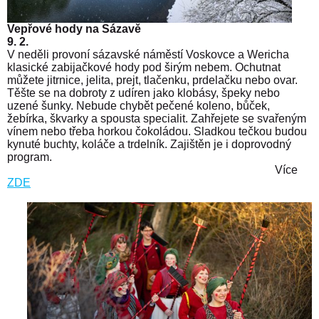
Vepřové hody na Sázavě
9. 2.
V neděli provoní sázavské náměstí Voskovce a Wericha
klasické zabijačkové hody pod širým nebem. Ochutnat
můžete jitrnice, jelita, prejt, tlačenku, prdelačku nebo ovar.
Těšte se na dobroty z udíren jako klobásy, špeky nebo
uzené šunky. Nebude chybět pečené koleno, bůček,
žebírka, škvarky a spousta specialit. Zahřejete se svařeným
vínem nebo třeba horkou čokoládou. Sladkou tečkou budou
kynuté buchty, koláče a trdelník. Zajištěn je i doprovodný
program.
Více
ZDE