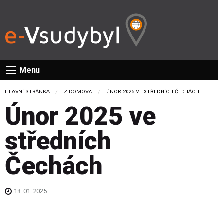
Menu
HLAVNÍ STRÁNKA
Z DOMOVA
CURRENT:
ÚNOR 2025 VE STŘEDNÍCH ČECHÁCH
Únor 2025 ve
středních
Čechách
18. 01. 2025