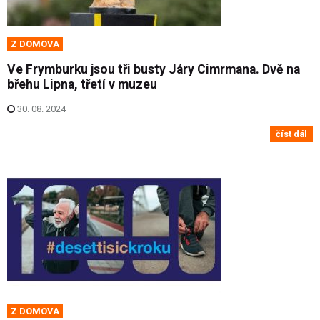
Z DOMOVA
Ve Frymburku jsou tři busty Járy Cimrmana. Dvě na
břehu Lipna, třetí v muzeu
30. 08. 2024
číst dál
Z DOMOVA