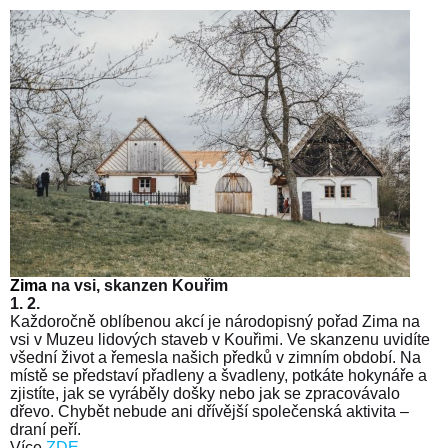
Zima
na vsi, skanzen Kouřim
1. 2.
Každoročně oblíbenou akcí je národopisný pořad Zima na
vsi v Muzeu lidových staveb v Kouřimi. Ve skanzenu uvidíte
všední život a řemesla našich předků v zimním období. Na
místě se představí přadleny a švadleny, potkáte hokynáře a
zjistíte, jak se vyráběly došky nebo jak se zpracovávalo
dřevo. Chybět nebude ani dřívější společenská aktivita –
draní peří.
Více
ZDE