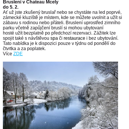
Bruslení v Chateau Mcely
do 5. 2.
Ať už jste zkušený bruslař nebo se chystáte na led poprvé,
zámecké kluziště je místem, kde se můžete uvolnit a užít si
zábavu s rodinou nebo přáteli. Bruslení uprostřed zimního
parku včetně zapůjčení bruslí si mohou
ubytovaní
hosté
užít
bezplatně
po předchozí rezervaci. Zážitek lze
spojit také s návštěvou
spa
či
restaurace
i bez ubytování
.
Tato nabídka je k dispozici pouze
v týdnu od pondělí do
čtvrtka a za poplatek
.
Více
ZDE