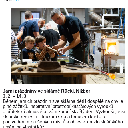
Jarní prázdniny ve sklárně Rückl, Nižbor
3. 2. – 14. 3.
Během jarních prázdnin zve sklárna děti i dospělé na chvíle
plné zážitků. Inspirativní prostředí křišťálových výrobků
a přátelská atmosféra, vám zaručí skvělý den. Vyzkoušejte si
sklářské řemeslo – foukání skla a broušení křišťálu –
pod vedením zkušených mistrů a objevte kouzlo sklářského
umění na vlastní kůži.