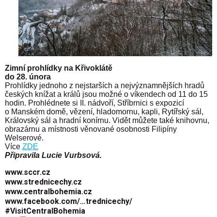
Zimní prohlídky na Křivoklátě
do 28. února
Prohlídky jednoho z nejstarších a nejvýznamnějších hradů
českých knížat a králů jsou možné o víkendech od 11 do 15
hodin. Prohlédnete si II. nádvoří, Stříbrnici s expozicí
o Manském domě, vězení, hladomornu, kapli, Rytířský sál,
Královský sál a hradní konírnu. Vidět můžete také knihovnu,
obrazárnu a místnosti věnované osobnosti Filipíny
Welserové.
Více
ZDE
Připravila Lucie Vurbsová.
www.sccr.cz
www.strednicechy.cz
www.centralbohemia.cz
www.facebook.com/…trednicechy/
#VisitCentral­Bohemia