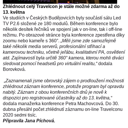
Zhlédnout celý Travelcon je stále možné zdarma až do
13. května
Ve studiích v Českých Budějovicích byly součástí sálu Led
TV P2.6 složené ze 180 modulů. Během konference bylo
několik desítek řečníků ve spojení jak v on-line, tak i off-line
režimu. Po obrazové stránce byla konference zpestřena díky
zoomu nebo kameře s 360°.
„Měli jsme zde samozřejmě
také několik media serverů, profesionální střihací a
kamerovou techniku, včetně jeřábu, kvalitativní PA, osvětlení
atd. Zajímavostí byla určitě 360° kamera, kterou mohli diváci
sledovat pomocí headsetů pro virtuální realitu,“
dodala
Borovková.
„Zaznamenali jsme obrovský zájem o prodloužení možnosti
zhlédnout záznam konference, protože program byl opravdu
nabitý. Záznam z obou konferenčních dnů je nově k
dispozici pro registrované účastníky až do 13. května,“
dodala manažerka
konference Petra Machovcová. Do 30.
dubna přesáhl počet zhlédnutí záznamu on-line Travelconu
2020 sedmi tisíc.
Připravila Jana Píchová.