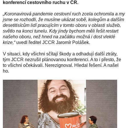
konferencí cestovního ruchu v ČR.
„Koronavirová pandemie cestovní ruch zcela ochromila a my
jsme se rozhodli, že musíme ukázat sobě, kolegům a dalším
desetitisícům lidí pracujícím v tomto oboru v oblasti služeb,
světlo na konci tunelu. Kdy jindy bychom měli řešit restart
našeho oboru, než hned na začátku možná i dost vleklé
krize,“
uvedl ředitel JCCR Jaromír Polášek.
V situaci, kdy všichni sčítají škody a odhadují další ztráty,
tým JCCR nezrušil plánovanou konferenci. A to i přesto, že
to všichni očekávali. Nerezignoval. Hledal řešení. A našel
ho.