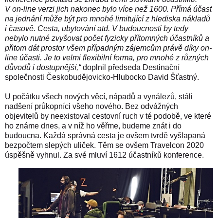
V on-line verzi jich nakonec bylo více než 1600. Přímá účast
na jednání může být pro mnohé limitující z hlediska nákladů
i časově. Cesta, ubytování atd. V budoucnosti by tedy
nebylo nutné zvyšovat počet fyzicky přítomných účastníků a
přitom dát prostor všem případným zájemcům právě díky on-
line účasti. Je to velmi flexibilní forma, pro mnohé z různých
důvodů i dostupnější,“
doplnil předseda Destinační
společnosti Českobudějovicko-Hlubocko David Šťastný.
U počátku všech nových věcí, nápadů a vynálezů, stáli
nadšení průkopníci všeho nového. Bez odvážných
objevitelů by neexistoval cestovní ruch v té podobě, ve které
ho známe dnes, a v níž ho věřme, budeme znát i do
budoucna. Každá správná cesta je ovšem tvrdě vyšlapaná
bezpočtem slepých uliček. Těm se ovšem Travelcon 2020
úspěšně vyhnul. Za své mluví 1612 účastníků konference.