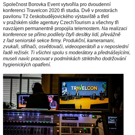
Společnost Borovka Event vytvořila pro dvoudenní
konferenci Travelcon 2020 tři studia. Dvě v prostorách
pavilonu T2 českobudějovického výstaviště a třetí
v pražském sídle agentury CzechTourism a všechny tři
navzájem permanentně propojila telemostem.
Na realizaci
konference se přímo podílely čtyři desítky lidí, převážně
z řad seniorské sekce firmy. Produkční, kameramani,
zvukaři, střihači, osvětlovači, videooperátoři a v neposlední
řadě režisér. Ti všichni spolu s moderátory a přednášejícími,
museli navíc pracovat v podmínkách striktního dodržování
hygienických opatření.