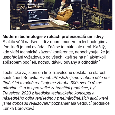
Moderní technologie v rukách profesionálů umí divy
Stačilo věřit nadšení lidí z oboru, moderním technologiím a
těm, kteří je umí ovládat. Zdá se to málo, ale není. Každý,
kdo viděl technické zázemí konference, nepochybuje, že její
uspořádání vyžadovalo od všech, kteří se na ní jakýmkoli
způsobem podíleli, notnou dávku odvahy a odhodlání.
Technické zajištění on-line Travelconu dostala na starost
společnost Borovka Event.
„Přestože jsme v oboru déle než
třináct let a ročně realizujeme zhruba 300 eventů různé
náročnosti, a to i pro velké zahraniční produkce, byl
Travelcon 2020 z hlediska technického konceptu a
následného odbavení jednou z nejnáročnějších akcí, které
jsme doposud realizovali,“
poznamenala vedoucí produkce
Lenka Borovková.