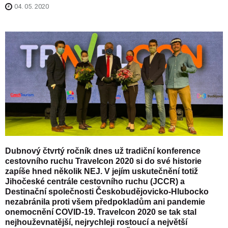
04. 05. 2020
Dubnový čtvrtý ročník dnes už tradiční konference
cestovního ruchu Travelcon 2020 si do své historie
zapíše hned několik NEJ. V jejím uskutečnění totiž
Jihočeské centrále cestovního ruchu (JCCR) a
Destinační společnosti Českobudějovicko-Hlubocko
nezabránila proti všem předpokladům ani pandemie
onemocnění COVID-19. Travelcon 2020 se tak stal
nejhouževnatější, nejrychleji rostoucí a největší