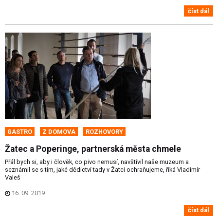
číst dál
GASTRO
Z DOMOVA
ROZHOVORY
Žatec a Poperinge, partnerská města chmele
Přál bych si, aby i člověk, co pivo nemusí, navštívil naše muzeum a
seznámil se s tím, jaké dědictví tady v Žatci ochraňujeme, říká Vladimír
Valeš
16. 09. 2019
číst dál