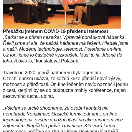
Překážku jménem COVID-19 překlenul telemost
„Setkat se a přitom nesetkat. Vpravdě pohádková hádanka.
Řekli jsme si ale, že každá hádanka má řešení. Hledali jsme
a našli. Moderní technologie, telemost. Pojedeme on-line.
Už loni jsme to částečně vyzkoušeli. Musí to jít. Jdeme do
toho. A bylo to,“
konstatoval Polášek.
Travelcon 2020, jehož partnerem byla agentura
CzechTourism ukázal, že každá krize přináší nové výzvy,
možnosti a příležitosti. On-line řešením navíc naznačil jednu
z cest, kterými by se do budoucna mohly konference, nejen
cestovního ruchu, ubírat.
„
Všichni se určitě shodneme, že osobní kontakt nic
nenahradí. Kombinace klasické formy jednání s on-line
technologiemi, ovšem umožní účast na akci mnohem více
zájemcům.
Například právě Travelcon. Klasická forma
konference počítala se zhruba třemi stovkami účastníků.