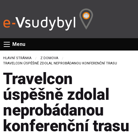
Menu
HLAVNÍ STRÁNKA
Z DOMOVA
CURRENT:
TRAVELCON ÚSPĚŠNĚ ZDOLAL NEPROBÁDANOU KONFERENČNÍ TRASU
Travelcon
úspěšně zdolal
neprobádanou
konferenční trasu