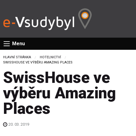
Menu
HLAVNÍ STRÁNKA
HOTELNICTVÍ
CURRENT:
SWISSHOUSE VE VÝBĚRU AMAZING PLACES
SwissHouse ve
výběru Amazing
Places
20. 03. 2019