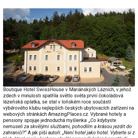
Boutique Hotel SwissHouse v Mariánských Lázních, v jehož
zdech v minulosti spatřila světlo světa první čokoládová
lázeňská oplatka,
se stal v loňském roce součástí
výběrového klubu nejlepších českých ubytovacích zařízení na
webových stránkách AmazingPlaces.cz. Vybrané hotely a
pensiony spojuje jednoduchá myšlenka:
„Co kdybyste
nemuseli za skvělými službami, pohodlím a krásou jezdit do
zahraničí?”
A jak píší autoři:
„Není hotel jako hotel. Vyberte si z