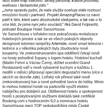
těch, které mají všechno: skvělý personál, krásné prostředí,
wellness i fantastické jídlo.”
„Jsme opravdu pyšní, že naše služby oceňuje stále rostoucí
množství hostů i partnerů. Projekt AmazingPlaces.cz navíc
patří k těm, které sami dlouhodobě sledujeme, a tak nás o to
více těší, že jsme nyní jeho součástí,“
říká David Folprecht,
jednatel Boutique Hotel SwissHouse.
Ve SwissHouse v loňském roce pokračovala revitalizace
hotelových prostor a tak se ve všech pokojích objevily
designové tolomeo lampičky
Artemide
, nové
smart televize i
lednice a v několika pokojích byly zbudovány nové
koupelny. Ve zrekonstruovaném spa oddělení čekají nově
na hosty pohodlné župany s logem hotelu. Hoteloví kuchaři
(Martin Fehnl a Václav Černý, držitel ocenění Grand
Restaurant) vaří v nově vybavené
kuchyni a každou 1.
neděli v měsíci připravují speciální degustační menu (více o
akcích se dozvíte
zde
). Loňský rok přinesl také nově
zrekonstruovaný bar a nové pohodlné lavice do lobby. Mimo
to mohou hoteloví hosté na parkovišti využít elektro
nabíječku pro dobíjení aut. Oblíbenost hotelu a spokojenost
hostů s poskytovanými službami dokládá také certifikát
Booking.com s hodnocením 9,0 a nominace hotelu
SwissHouse mezi TOP nejkrásnějšími místy České