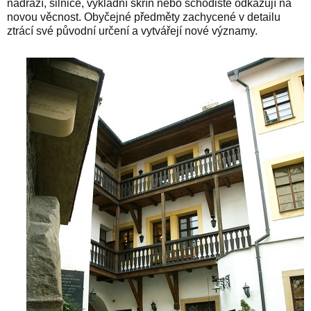
nádraží, silnice, výkladní skříň nebo schodiště odkazují na
novou věcnost. Obyčejné předměty zachycené v detailu
ztrácí své původní určení a vytvářejí nové významy.