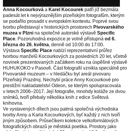
Anna Kocourková
a
Karel Kocourek
patří již bezmála
padesát let k nejvýraznějším plzeňským fotografům, kterým
se podařilo prosadit v evropském kontextu. Poprvé svou
tvorbu představují v historických prostorech
Pivovarského
muzea v Plzni
na společné autorské výstavě
Specific
Place
. Pozoruhodná expozice je volně přístupná
od 6.
března do 26. května
, denně od 10:00 do 17:00.
Výstava
Specific Place
nabízí reprezentativní průřez
tvorbou manželů Kocourkových za posledních 20 let, včetně
novinek prezentovaných začátkem roku na úspěšné výstavě
HUHUKOKO v Pasově. Část fotografií vznikla speciálně pro
Pivovarské muzeum – v hledáčku byl areál pivovaru
Plzeňský Prazdroj. Nechybí práce Anny Kocourkové pro
prestižní nakladatelství Odeon, se kterým spolupracovala
v letech 2006–2017. Její fotografie, mnohdy koláže ze dvou
snímků, tvoří přebaly několika knih z edice Světová
knihovna.
Ve vystavených dílech jsou patrná společná východiska
tvorby Anny a Karla Kocourkových, byť každý z nich tvoří
jiným způsobem. Průsečíkem kolekce velkoformátových
fotografických obrazů je městská poetika. Prostory jako