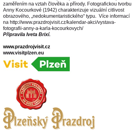
zaměřením na vztah člověka a přírody. Fotografickou tvorbu
Anny Kocourkové (1942) charakterizuje vizuální citlivost
obrazového, „nedokumentaristického“ typu.
Více informací
na
http://www.prazdrojvisit.cz/kalendar-akci/vystava-
fotografii-anny-a-karla-kocourkovych/
Připravila Iveta Brixí.
www.prazdrojvisit.cz
www.visitplzen.eu