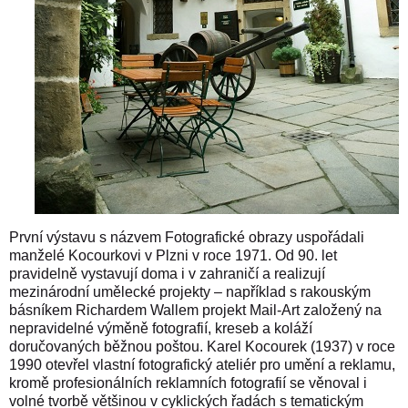
První výstavu s názvem Fotografické obrazy uspořádali
manželé Kocourkovi v Plzni v roce 1971. Od 90. let
pravidelně vystavují doma i v zahraničí a realizují
mezinárodní umělecké projekty – například s rakouským
básníkem Richardem Wallem projekt Mail-Art založený na
nepravidelné výměně fotografií, kreseb a koláží
doručovaných běžnou poštou. Karel Kocourek (1937) v roce
1990 otevřel vlastní fotografický ateliér pro umění a reklamu,
kromě profesionálních reklamních fotografií se věnoval i
volné tvorbě většinou v cyklických řadách s tematickým