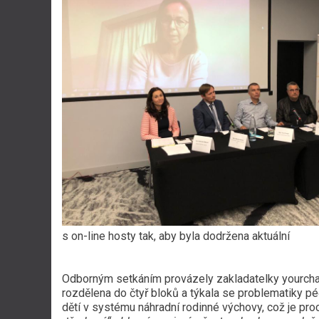
s on-line hosty tak, aby byla
dodržena aktuální
vládní nařízení. Úča
Odborným setkáním provázely zakladatelky yourcha
rozdělena do čtyř bloků a týkala se problematiky péč
dětí v systému náhradní rodinné výchovy, což je pro