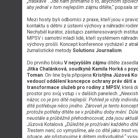
„třaskavé“. Jde nám primárně o to, abychom společně
aby jednal v tom nejlepším
zájmu dítěte,“ popsala 
Mezi hosty byli odborníci z praxe, kteří jsou v prav
kontaktu s dětmi z ústavní výchovy a náhradní rodin
Nechyběl kurátor, zástupci zainteresovaných institu
MPSV i samotní mladí lidé, kteří systémem náhradn
výchovy prošli. Koncept konference vycházel z atrak
žurnalistické metody
Solutions Journalism
.
Do prvního bloku
V nejvyšším zájmu
dítěte zasedl
Jitka Chalánková
,
soudkyně Kamila Horká
a
psy
Toman
. On-line byla připojena
Kristýna Jůzová Ko
vedoucí oddělení koncepce ochrany práv dětí a
transformace služeb pro rodiny z MPSV
, která d
prostor pro svůj vstup i v dalších panelech. „
Neexist
názor, co je pro dítě nejlepší. Pohled je vždy individ
dítě potřebuje něco jiného. Zároveň je tento koncep
protože potřeby dítěte se v průběhu doby mění. Důle
neustále a průběžně přehodnocovat, zda jsou aktuáln
Jůzová Kotalová.
„Důležité je prožívání každého dí
Trestem není, co vymyslíme, ale co dítě jako trest
situace, ale přistupujme k dětem individuálně,“
vysvě