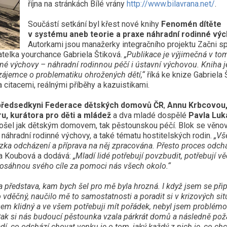
října na stránkách Bílé vrány
http://www.bilavrana.net/
.
Součástí setkání byl křest nové knihy
Fenomén dítěte
v systému aneb teorie a praxe náhradní rodinné vý
Autorkami jsou manažerky integračního projektu Začni s
telka yourchance Gabriela Štiková.
„Publikace je výjimečná v tom
né výchovy – náhradní rodinnou péčí i ústavní výchovou. Kniha j
 zájemce o problematiku ohrožených dětí,“
říká ke knize Gabriela 
a citacemi, reálnými příběhy a kazuistikami.
předsedkyni Federace dětských domovů ČR
,
Annu Krbcovou
u, kurátora pro děti a mládež
a dva mladé dospělé
Pavla Luk
prošel jak dětským domovem, tak pěstounskou péčí. Blok se věnov
áhradní rodinné výchovy, a také tématu hostitelských rodin.
„Vš
ázka odcházení a příprava na něj zpracována. Přesto proces odch
a Koubová a dodává:
„Mladí lidé potřebují povzbudit, potřebují vě
 dosáhnou svého cíle za pomoci nás všech okolo.“
a představa, kam bych šel pro mě byla hrozná. I když jsem se přip
vděčný, naučilo mě to samostatnosti a poradit si v krizových sit
sem klidný a ve všem potřebuji mít pořádek, nebyl jsem problémo
Pak si nás budoucí pěstounka vzala párkrát domů a následně pož
 co odchází chovat venku je o tom, jaký každý z nich je, co chc