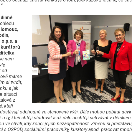
i
.“
odinné
ohledu.
 Olomouc
,
odin
,
o.p.s. a
 kurátorů
ditelka
se nám
ty,
k od
omově máme
 si tvrdit,
enku a jak
e situaci
talová z
é, kteří
ostávají odchodné ve stanovené výši. Dále mohou pobírat dávky
o ty, kteří chtějí studovat a už dále nechtějí setrvávat v dětské
ou ve chvíli, kdy končí jejich nezaopatřenost. Změnu si představ
ci s OSPOD, sociálními pracovníky, kurátory apod. pracovat mn