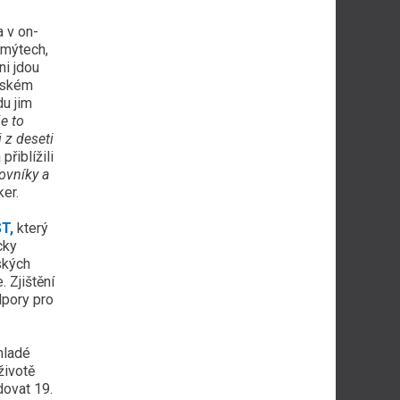
 v on-
 mýtech,
ni jdou
ětském
du jim
e to
i z deseti
řiblížili
ovníky a
ker.
ST
,
který
cky
ských
 Zjištění
dpory pro
 mladé
životě
dovat 19.