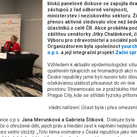
bloků panelové diskuse se zapojila dva
zástupců z řad odborné veřejnosti,
ministerstev i neziskového sektoru. Ž
přenos aktivně sledovalo více než
šed
účastníků z celé ČR. Akce
proběhla po
záštitou senátorky Jitky Chalánkové, č
Výboru pro zdravotnictví a sociální poli
Organizátorem byla s
polečnost
yourc
o.p.s.
a její integrační projekt
Začni sp
Vzhledem k aktuální epidemiologické situ
opatřením týkajících se hromadných akcí 
České republiky jsme byli nuceni tuto dlo
očekávanou událost přesunout do on-line
prostoru. Streamovalo se z pražského Ho
Prague City, kde se střídali fyzicky přítomn
st byla i přes omezení hoj
nce o.p.s.
Jana Merunková a Gabriela Štiková
.
Diskuze byla
e o ohrožené děti, jejich práv a hledání cest k naplnění nejlepší
ces velmi složitý.
„Toto téma vnímáme v České republice jako té