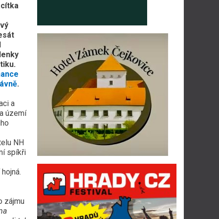
cítka
ivý
esát
d
lenky
tiku.
hance
rávně
.
aci a
na území
uho
telu NH
í spíkři
ná.
ho zájmu
ma