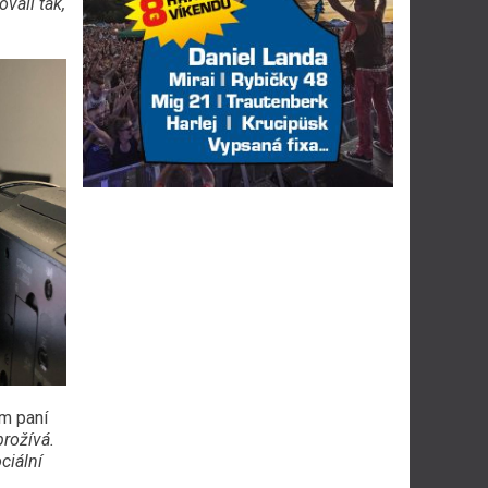
vali tak,
m paní
prožívá.
ciální