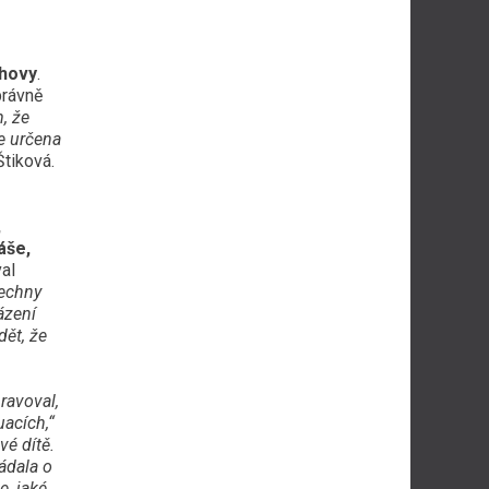
chovy
.
právně
, že
e určena
Štiková.
,
áše,
al
echny
ázení
dět, že
ravoval,
uacích,“
vé dítě.
ádala o
e, jaké