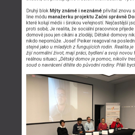
Druhý blok
Mýty známé i neznámé
přivítal znovu
line módu
manažerku projektu Začni správně D
které kolují médii i širokou veřejností. Nejčastější
proti sobě; Je realita, že sociální pracovnice přije
domově jsou jen cikáni a zloději; Dětské domovy nikd
nikdo nepomůže. Josef Peiker reagoval na posledn
stejné jako u mladých z fungujících rodin. Realita je 
žijí normální život, mají práci, bydlení a svoji novou
reálnou situaci.
„Dětský domov je pomoc, nikoliv tres
soud o navrácení dítěte do původní rodiny. Přáli bych