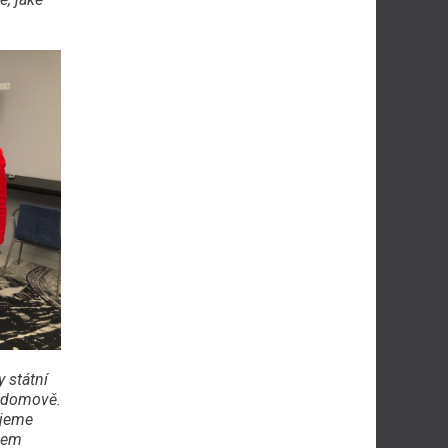
 státní
m domově.
ujeme
ohem