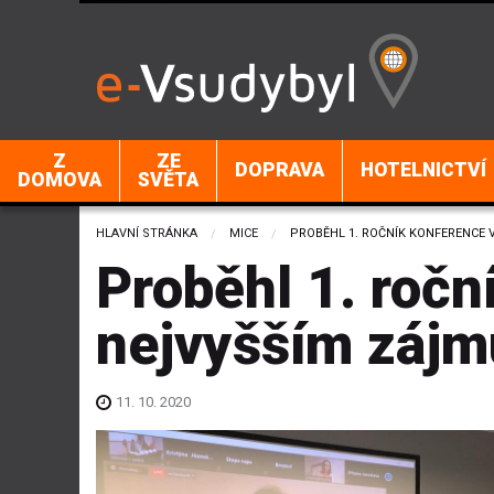
Z
ZE
DOPRAVA
HOTELNICTVÍ
DOMOVA
SVĚTA
HLAVNÍ STRÁNKA
MICE
CURRENT:
PROBĚHL 1. ROČNÍK KONFERENCE 
Proběhl 1. ročn
nejvyšším zájm
11. 10. 2020