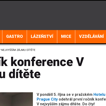
GASTRO
LÁZEŇSTVÍ
MICE
VZDĚLÁVÁNÍ
V NEJVYŠŠÍM ZÁJMU DÍTĚTE
ík konference V
u dítěte
V pondělí 5. října se v pražském
Hotelu
Prague City
odehrál první ročník konf
V nejvyšším zájmu dítěte. Do čtyř