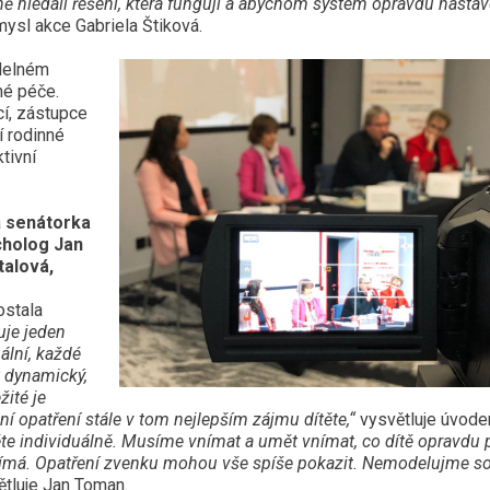
 hledali řešení, která fungují a abychom systém opravdu nastavo
smysl akce Gabriela Štiková.
idelném
né péče.
cí, zástupce
í rodinné
tivní
a
senátorka
cholog Jan
talová,
ostala
uje jeden
uální, každé
t dynamický,
žité je
í opatření stále v tom nejlepším zájmu dítěte,“
vysvětluje úvode
těte individuálně. Musíme vnímat a umět vnímat, co dítě opravdu 
 vnímá. Opatření zvenku mohou vše spíše pokazit. Nemodelujme so
tluje Jan Toman.