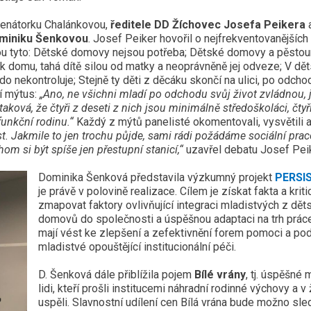
 senátorku Chalánkovou,
ředitele DD Žíchovec Josefa Peikera
a
ominiku Šenkovou
. Josef Peiker hovořil o nejfrekventovanějších
 jsou tyto: Dětské domovy nejsou potřeba; Dětské domovy a pěstou
de k domu, tahá dítě silou od matky a neoprávněně jej odveze; V d
o nekontroluje; Stejně ty děti z děcáku skončí na ulici, po odcho
í mýtus:
„Ano, ne všichni mladí po odchodu svůj život zvládnou, j
taková, že čtyři z deseti z nich jsou minimálně středoškoláci, čtyř
 funkční rodinu.“
Každý z mýtů panelisté okomentovali, vysvětili a p
t. Jakmile to jen trochu půjde, sami rádi požádáme sociální prac
om si být spíše jen přestupní stanicí,“
uzavřel debatu Josef Pei
Dominika Šenková představila výzkumný projekt
PERSI
je právě v polovině realizace. Cílem je získat fakta a kriti
zmapovat faktory ovlivňující integraci mladistvých z dět
domovů do společnosti a úspěšnou adaptaci na trh práce.
mají vést ke zlepšení a zefektivnění forem pomoci a po
mladistvé opouštějící institucionální péči.
D. Šenková dále přiblížila pojem
Bílé vrány
, tj. úspěšné
lidi, kteří prošli institucemi náhradní rodinné výchovy a v 
uspěli. Slavnostní udílení cen Bílá vrána bude možno sle