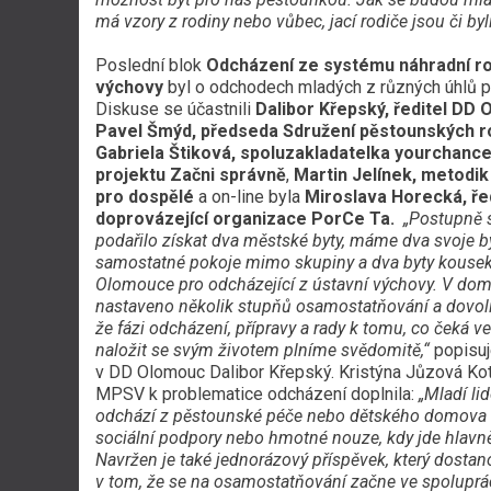
má vzory z rodiny nebo vůbec, jací rodiče jsou či byl
Poslední blok
Odcházení ze systému náhradní r
výchovy
byl o odchodech mladých z různých úhlů p
Diskuse se účastnili
Dalibor Křepský, ředitel DD
Pavel Šmýd, předseda Sdružení pěstounských r
Gabriela Štiková, spoluzakladatelka yourchance 
projektu Začni správně
,
Martin Jelínek, metodik
pro dospělé
a on-line byla
Miroslava Horecká, ře
doprovázející organizace PorCe Ta.
„Postupně 
podařilo získat dva městské byty, máme dva svoje by
samostatné pokoje mimo skupiny a dva byty kouse
Olomouce pro odcházející z ústavní výchovy. V d
nastaveno několik stupňů osamostatňování a dovolím
že fázi odcházení, přípravy a rady k tomu, co čeká v
naložit se svým životem plníme svědomitě,“
popisuj
v DD Olomouc Dalibor Křepský.
Kristýna Jůzová Ko
MPSV k problematice odcházení doplnila:
„Mladí lid
odchází z pěstounské péče nebo dětského domova d
sociální podpory nebo hmotné nouze, kdy jde hlavně 
Navržen je také jednorázový příspěvek, který dostan
v tom, že se na osamostatňování začne ve spoluprá