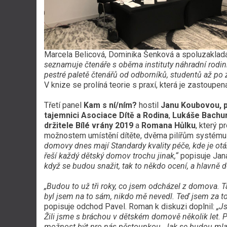
Marcela Belicová, Dominika Šenková a spoluzaklada
seznamuje čtenáře s oběma instituty náhradní rodin
pestré paletě čtenářů od odborníků, studentů až po
V knize se prolíná teorie s praxí, která je zastoupen
Třetí panel
Kam s ní/ním?
hostil
Janu Koubovou, 
tajemnici Asociace Dítě a Rodina
,
Lukáše Bachur
držitele Bílé vrány 2019
a
Romana Hůlku
, který 
možnostem umístění dítěte, dvěma pilířům systému n
domovy dnes mají Standardy kvality péče, kde je ot
řeší každý dětský domov trochu jinak,“
popisuje Jan
když se budou snažit, tak to někdo ocení, a hlavně
„Budou to už tři roky, co jsem odcházel z domova. T
byl jsem na to sám, nikdo mě nevedl. Teď jsem za to 
popisuje odchod Pavel. Roman k diskuzi doplnil:
„J
Žili jsme s bráchou v dětském domově několik let. 
možnost být pro nás pěstounkou. Jak se budou mladí,