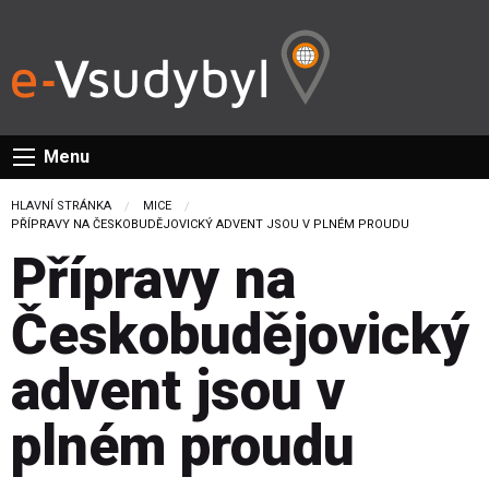
Menu
HLAVNÍ STRÁNKA
MICE
CURRENT:
PŘÍPRAVY NA ČESKOBUDĚJOVICKÝ ADVENT JSOU V PLNÉM PROUDU
Přípravy na
Českobudějovický
advent jsou v
plném proudu