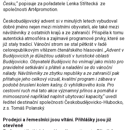
Česku,“
popisuje za pořadatele Lenka Střítecká
ze
společnosti Art4promotion.
Českobudějovický advent si v minulých letech vybudoval
dobré jméno nejen mezi místními obyvateli, ale také mezi
návštěvníky z ostatních krajů a ze zahraničí. Přispěla k tomu
autentická atmosféra a zajímavé programové prvky, které se
již staly tradicí. Vánoční strom se stal pětkrát v řadě
celorepublikovým vítězem čtenářského hlasování.
„Advent v
Budějovicích je důležitou událostí v turistické oblasti
Budějovicko. Obyvatelé Budějovic ho vnímají jako místo pro
pravidelné setkávání s přáteli a naladění se do vánoční
nálady. Návštěvníky ze zbytku republiky a ze zahraničí pak
přitahuje jeho celkový vizuál, kvalitní program i zábava v
podobě bruslení kolem kašny, či vyhlídkového kola. Pro
cestovní ruch má tato akce významný přínos a pomáhá v
mimosezoně například naplnit ubytovací kapacity,“
uvedl
ředitel destinační společnosti Českobudějovicko-Hlubocko,
z.s. Tomáš Polanský.
Prodejci a řemeslníci jsou vítáni. Přihlášky jsou již
otevřené