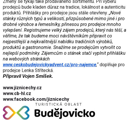
Změny se týkají také prodávaného sortimentu. Při výběru
prodejců bude kladen důraz na tradice, lokálnost a autenticitu
produktů. Přihlášky pro prodejce jsou stále
otevřeny.
„
Nové
stánky různých typů a velikostí, přizpůsobené mimo jiné i pro
drobné výrobce a řemeslníky, přinesou pro prodejce mnoho
vylepšení. Registrujeme velký zájem prodejců, který nás těší, a
věříme, že tak budeme moci návštěvníkům připravit co
nejpestřejší a nejkvalitnější nabídku tradičních výrobků,
produktů a gastronomie. Snažíme se prodejcům vytvořit co
nejlepší podmínky. Zájemcům o stánek stačí vyplnit přihlášku
na webových stránkách
www.ceskobudejovickyadvent.cz/pro-najemce
,
“
doplňuje pro
prodejce Lenka Střítecká.
Připravil Vojen Smíšek.
www.jiznicechy.cz
www.cb-hl.cz
www.facebook.com/jiznicechy