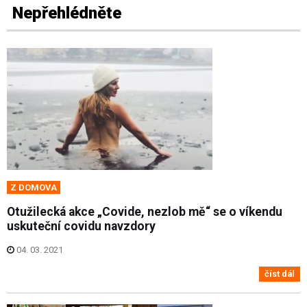
Nepřehlédněte
Z DOMOVA
Otužilecká akce „Covide, nezlob mě“ se o víkendu
uskuteční covidu navzdory
04. 03. 2021
číst dál