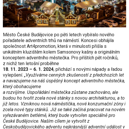
Město České Budějovice po pěti letech vybíralo nového
pořadatele adventních trhů na náměstí. Koncesi obhájila
společnost Art4promotion, která v minulosti přišla s
unikátním kluzištěm kolem Samsonovy kašny a originálním
konceptem adventního městečka. Pro příštích pět ročníků,
z nichž ten letošní proběhne
18. 11. 2023 – 6. 1. 2024
,
přichází s novými nápady a řadou
vylepšení.
„Využíváme cenných zkušeností z předchozích let
a navazujeme na náš úspěšný koncept adventního městečka,
který obohacujeme
a rozvíjíme. Uspořádání městečka zůstane zachováno, ale
budou ho tvořit zcela nové stánky s novou architekturou, a to
již letos. Vzniknou nová náměstíčka, nové konzumační zóny i
zcela nové typy stánků. Již se také začíná pracovat na novém
vyřezávaném betlémě, který bude vytvořen speciálně pro
České Budějovice. Naším cílem je vytvořit z
Českobudějovického adventu nejkrásnější adventní událost v