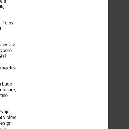
e a
í,
. To by
t
avy. Již
vybere
ěží.
 majetek
a bude
biliáře,
tího
zvoje
í v rámci
Design
ci z