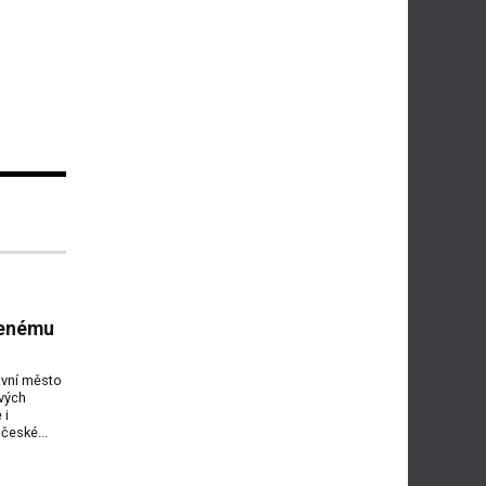
lenému
avní město
vých
 i
české...