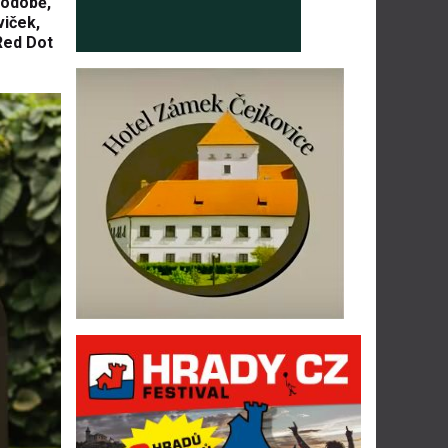
podobě,
viček,
Red Dot