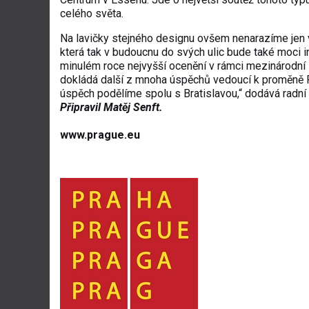
celého světa.
Na lavičky stejného designu ovšem nenarazíme jen v 
která tak v budoucnu do svých ulic bude také moci i
minulém roce nejvyšší ocenění v rámci mezinárodn
dokládá další z mnoha úspěchů vedoucí k proměně P
úspěch podělíme spolu s Bratislavou,“ dodává radní 
Připravil Matěj Senft.
www.prague.eu