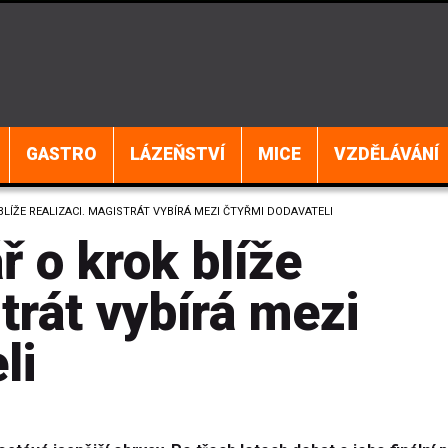
GASTRO
LÁZEŇSTVÍ
MICE
VZDĚLÁVÁNÍ
LÍŽE REALIZACI. MAGISTRÁT VYBÍRÁ MEZI ČTYŘMI DODAVATELI
ř o krok blíže
trát vybírá mezi
li