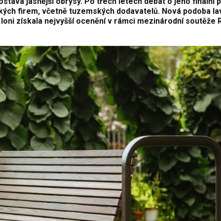
tává jasnější obrysy. Po třech letech debat o jeho finální 
ských firem, včetně tuzemských dodavatelů. Nová podoba la
 loni získala nejvyšší ocenění v rámci mezinárodní soutěže 