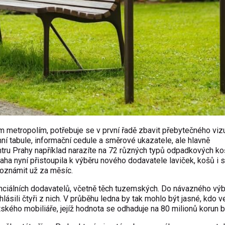
 metropolím, potřebuje se v první řadě zbavit přebytečného viz
ní tabule, informační cedule a směrové ukazatele, ale hlavně
ru Prahy například narazíte na 72 různých typů odpadkových ko
aha nyní přistoupila k výběru nového dodavatele laviček, košů i 
 oznámit už za měsíc.
enciálních dodavatelů, včetně těch tuzemských. Do návazného vý
hlásili čtyři z nich. V průběhu ledna by tak mohlo být jasné, kdo v
tského mobiliáře, jejíž hodnota se odhaduje na 80 milionů korun