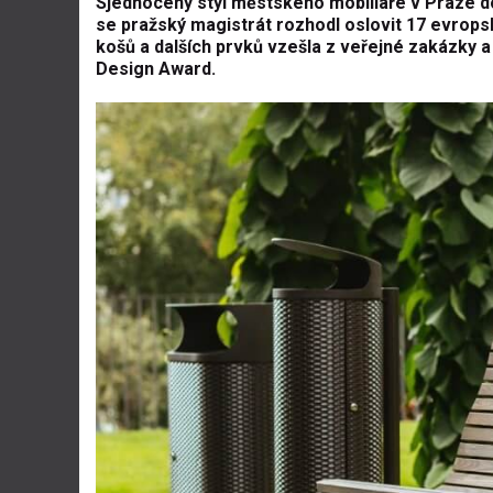
Sjednocený styl městského mobiliáře v Praze dos
se pražský magistrát rozhodl oslovit 17 evrop
košů a dalších prvků vzešla z veřejné zakázky a
Design Award.