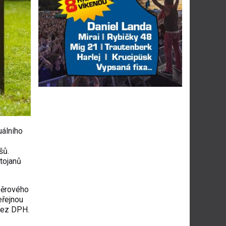
uálního
šů.
stojanů
běrového
eřejnou
 bez DPH.