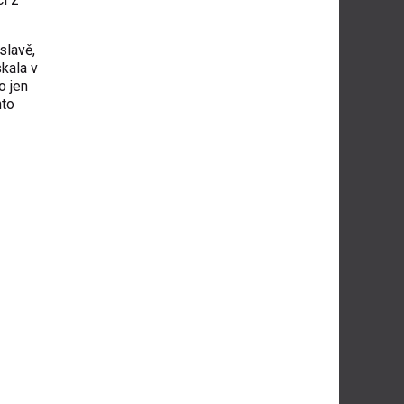
slavě,
kala v
o jen
nto