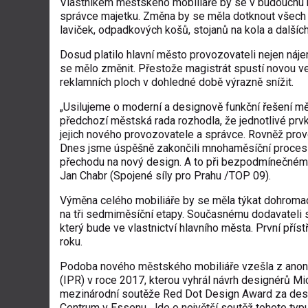
Vlastníkem městského mobiliáře by se v budoucnu m
správce majetku. Změna by se měla dotknout všech 
laviček, odpadkových košů, stojanů na kola a dalšíc
Dosud platilo hlavní město provozovateli nejen náje
se mělo změnit. Přestože magistrát spustí novou ve
reklamních ploch v dohledné době výrazně snížit.
„Usilujeme o moderní a designově funkční řešení m
předchozí městská rada rozhodla, že jednotlivé prvk
jejich nového provozovatele a správce. Rovněž prov
Dnes jsme úspěšně zakončili mnohaměsíční proces jed
přechodu na nový design. A to při bezpodmínečném 
Jan Chabr (Spojené síly pro Prahu /TOP 09).
Výměna celého mobiliáře by se měla týkat dohromad
na tři sedmiměsíční etapy. Současnému dodavateli 
který bude ve vlastnictví hlavního města. První přís
roku.
Podoba nového městského mobiliáře vzešla z anony
(IPR) v roce 2017, kterou vyhrál návrh designérů Mi
mezinárodní soutěže Red Dot Design Award za desi
Centrum v Essenu. Jde o největší soutěž tohoto typu n