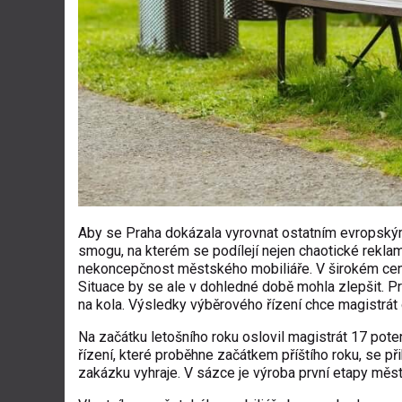
Aby se Praha dokázala vyrovnat ostatním evropským
smogu, na kterém se podílejí nejen chaotické reklam
nekoncepčnost městského mobiliáře. V širokém cent
Situace by se ale v dohledné době mohla zlepšit. Pr
na kola. Výsledky výběrového řízení chce magistrát
Na začátku letošního roku oslovil magistrát 17 pot
řízení, které proběhne začátkem příštího roku, se při
zakázku vyhraje. V sázce je výroba první etapy měs