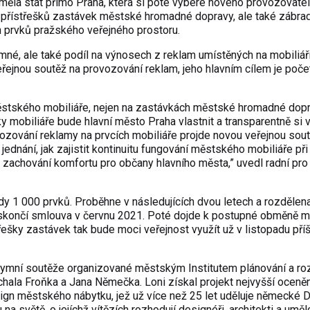
ěla stát přímo Praha, která si poté vybere nového provozovatel
přístřešků zastávek městské hromadné dopravy, ale také zábradl
h prvků pražského veřejného prostoru.
mné, ale také podíl na výnosech z reklam umístěných na mobiliáři
řejnou soutěž na provozování reklam, jeho hlavním cílem je poče
ěstského mobiliáře, nejen na zastávkách městské hromadné dopr
y mobiliáře bude hlavní město Praha vlastnit a transparentně si 
ozování reklamy na prvcích mobiliáře projde novou veřejnou sout
nání, jak zajistit kontinuitu fungování městského mobiliáře při
zachování komfortu pro občany hlavního města,” uvedl radní pro
y 1 000 prvků. Proběhne v následujících dvou letech a rozdělen
skončí smlouva v červnu 2021. Poté dojde k postupné obměně mo
třešky zastávek tak bude moci veřejnost využít už v listopadu příš
mní soutěže organizované městským Institutem plánování a ro
chala Froňka a Jana Němečka. Loni získal projekt nejvyšší oceněn
gn městského nábytku, jež už více než 25 let uděluje německé 
a světě, o jejíchž vítězích rozhodují designéři, architekti a uměl