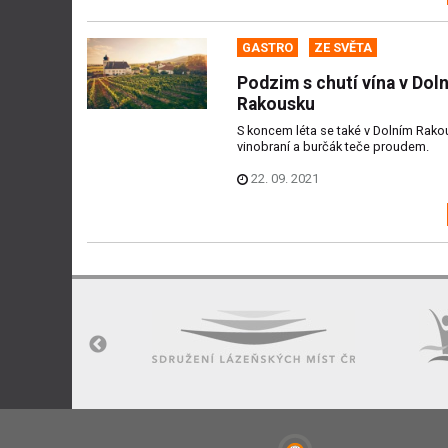
GASTRO
ZE SVĚTA
Podzim s chutí vína v Dol
Rakousku
S koncem léta se také v Dolním Rako
vinobraní a burčák teče proudem.
22. 09. 2021