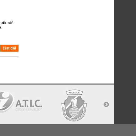
 přírodě
.
číst dál