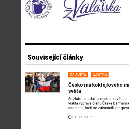
Související články
ZE SVĚTA
GASTRO
Česko má koktejlového mi
světa
Se zlatou medailí a mistrem světa s
vrátila výprava členů České barmans
asociace, kteří se zúčastnili kongresu
01. 11. 2017