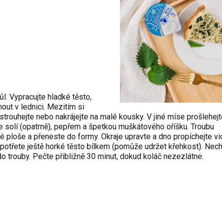
ůl. Vypracujte hladké těsto,
out v lednici. Mezitím si
strouhejte nebo nakrájejte na malé kousky. V jiné míse prošlehejt
ťte solí (opatrně), pepřem a špetkou muškátového oříšku. Troubu
 ploše a přeneste do formy. Okraje upravte a dno propíchejte vid
 potřete ještě horké těsto bílkem (pomůže udržet křehkost). Nec
 do trouby. Pečte přibližně 30 minut, dokud koláč nezezlátne.