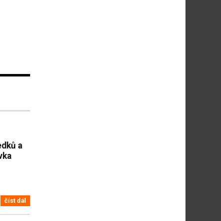
edků a
vka
číst dál