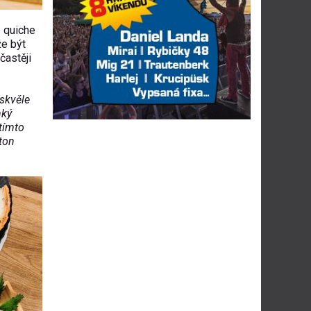
e quiche
že být
častěji
 skvěle
hký
 tímto
ton