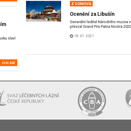
Z DOMOVA
Ocenění za Libušín
Generální ředitel Národního muzea v
ním
převzal Grand Prix Patria Nostra 2020
18. 01. 2021
usku slaví
číst dál