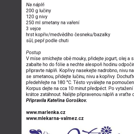
Na náplň
200 g lučiny
120 g nivy
250 ml smetany na vaření
3 vejce
hrst kopřiv/medvědího česneku/bazalky
sůl, pepř podle chuti
Postup
V míse smíchejte obě mouky, přidejte jogurt, olej a s
zabalte ho do fólie a nechte alespoň hodinu odpočin
připravte náplň. Kopřivy nasekejte nadrobno, nivu na
se smetanou, přidejte lučinu, nivu a kopřivy. Dochu
předehřejte na 180 °C. Těsto vyválejte na pomoučené
Korpus dejte na cca 10 minut předpéct. Po vytažení
krátce zatáhnout. Nalijte připravenou náplň a vraťte
Připravila Kateřina Goroškov.
www.marlenka.cz
www.mlekarna-valmez.cz