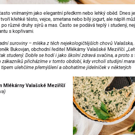
, často vnímaným jako elegantní předkrm nebo lehký oběd. Dnes j
 tvoří křehké těsto, vejce, smetana nebo bílý jogurt, ale náplň mů
až po různé druhy sýrů a mas. Často se podává teplý i studený, nej
antu s kopřivami.
ladní suroviny – mléka z těch nejekologičtějších chovů Valašska,
něk Bukovjan, obchodní ředitel Mlékárny Valašské Meziříčí.
„Le
tak studený. Dobře se hodí i jako školní zdravá svačina, a proto s
h zákazníků přicházíme v tomto období, kdy vrcholí studijní mara
to tipem ulehčíme přemýšlení a obohatíme jídelníček v některých
m Mlékárny Valašské Meziříčí
ava)