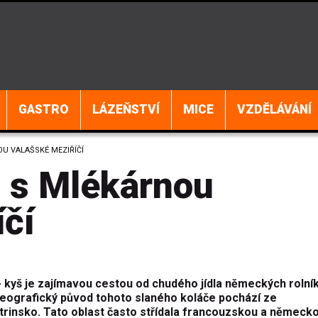
GASTRO
LÁZEŇSTVÍ
MICE
VZDĚLÁVÁNÍ
U VALAŠSKÉ MEZIŘÍČÍ
 s Mlékárnou
čí
 kyš je zajímavou cestou od chudého jídla německých rolní
eografický původ tohoto slaného koláče pochází ze
trinsko. Tato oblast často střídala francouzskou a německ