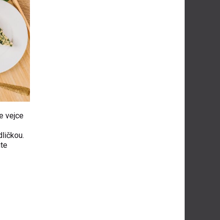
e vejce
ličkou.
hte