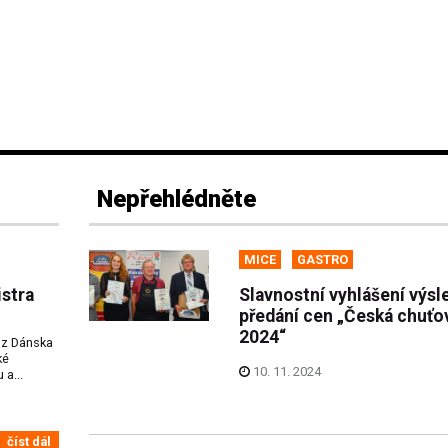
Nepřehlédněte
MICE
GASTRO
stra
Slavnostní vyhlášení výsl
předání cen „Česká chuťo
2024“
e z Dánska
ké
10. 11. 2024
 a...
číst dál