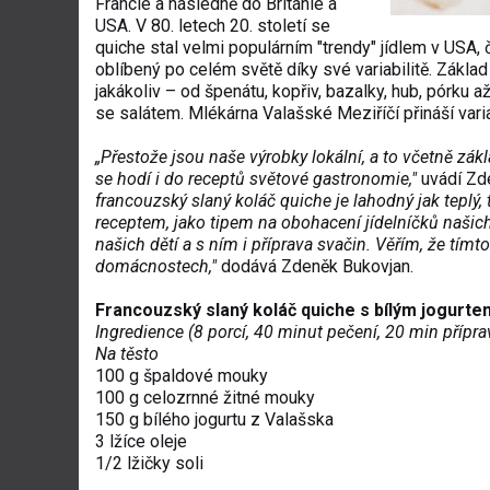
Francie a následně do Británie a
USA. V 80. letech 20. století se
quiche stal velmi populárním "trendy" jídlem v USA
oblíbený po celém světě díky své variabilitě. Základ
jakákoliv – od špenátu, kopřiv, bazalky, hub, pórku 
se salátem. Mlékárna Valašské Meziříčí přináší vari
„Přestože jsou naše výrobky lokální, a to včetně zák
se hodí i do receptů světové gastronomie,"
uvádí Zde
francouzský slaný koláč quiche je lahodný jak teplý, 
receptem, jako tipem na obohacení jídelníčků našic
našich dětí a s ním i příprava svačin. Věřím, že tím
domácnostech,"
dodává Zdeněk Bukovjan.
Francouzský slaný koláč quiche s bílým jogurte
Ingredience (8 porcí, 40 minut pečení, 20 min přípr
Na těsto
100 g špaldové mouky
100 g celozrnné žitné mouky
150 g bílého jogurtu z Valašska
3 lžíce oleje
1/2 lžičky soli