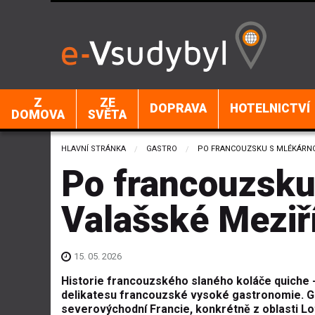
Z
ZE
DOPRAVA
HOTELNICTVÍ
DOMOVA
SVĚTA
HLAVNÍ STRÁNKA
GASTRO
CURRENT:
PO FRANCOUZSKU S MLÉKÁRNO
Po francouzsku
Valašské Meziří
15. 05. 2026
Historie francouzského slaného koláče quiche -
delikatesu francouzské vysoké gastronomie. G
severovýchodní Francie, konkrétně z oblasti Lo