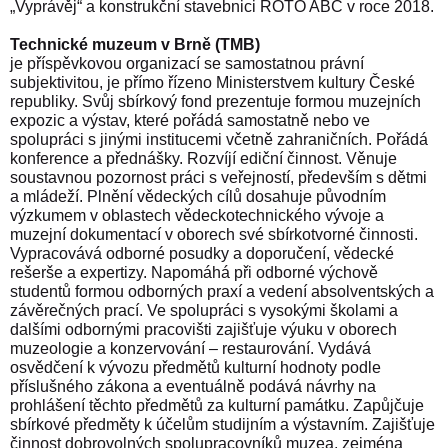
„Vyprávěj“ a konstrukční stavebnici ROTO ABC v roce 2018.
Technické muzeum v Brně (TMB)
je příspěvkovou organizací se samostatnou právní
subjektivitou, je přímo řízeno Ministerstvem kultury České
republiky. Svůj sbírkový fond prezentuje formou muzejních
expozic a výstav, které pořádá samostatně nebo ve
spolupráci s jinými institucemi včetně zahraničních. Pořádá
konference a přednášky. Rozvíjí ediční činnost. Věnuje
soustavnou pozornost práci s veřejností, především s dětmi
a mládeží. Plnění vědeckých cílů dosahuje původním
výzkumem v oblastech vědeckotechnického vývoje a
muzejní dokumentací v oborech své sbírkotvorné činnosti.
Vypracovává odborné posudky a doporučení, vědecké
rešerše a expertizy. Napomáhá při odborné výchově
studentů formou odborných praxí a vedení absolventských a
závěrečných prací. Ve spolupráci s vysokými školami a
dalšími odbornými pracovišti zajišťuje výuku v oborech
muzeologie a konzervování – restaurování. Vydává
osvědčení k vývozu předmětů kulturní hodnoty podle
příslušného zákona a eventuálně podává návrhy na
prohlášení těchto předmětů za kulturní památku. Zapůjčuje
sbírkové předměty k účelům studijním a výstavním. Zajišťuje
činnost dobrovolných spolupracovníků muzea, zejména