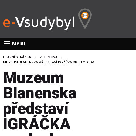
Menu
HLAVNÍ STRÁNKA
Z DOMOVA
CURRENT:
MUZEUM BLANENSKA PŘEDSTAVÍ IGRÁČKA SPELEOLOGA
Muzeum
Blanenska
představí
IGRÁČKA