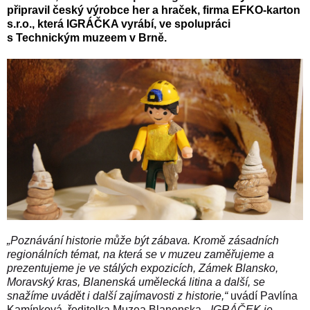
připravil český výrobce her a hraček, firma EFKO-karton
s.r.o., která IGRÁČKA vyrábí, ve spolupráci
s Technickým muzeem v Brně.
„Poznávání historie může být zábava. Kromě zásadních
regionálních témat, na která se v muzeu zaměřujeme a
prezentujeme je ve stálých expozicích, Zámek Blansko,
Moravský kras, Blanenská umělecká litina a další, se
snažíme uvádět i další zajímavosti z historie,“
uvádí Pavlína
Kamínková, ředitelka Muzea Blanenska.
„IGRÁČEK je