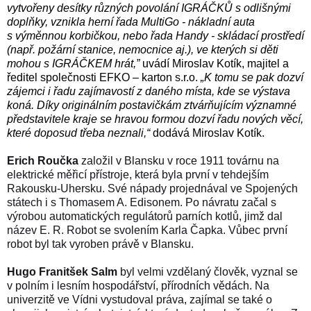
vytvořeny desítky různých povolání IGRÁČKŮ s odlišnými
doplňky, vznikla herní řada MultiGo - nákladní auta
s výměnnou korbičkou, nebo řada Handy - skládací prostředí
(např. požární stanice, nemocnice aj.), ve kterých si děti
mohou s IGRÁČKEM hrát,”
uvádí Miroslav Kotík, majitel a
ředitel společnosti EFKO – karton s.r.o.
„K tomu se pak dozví
zájemci i řadu zajímavostí z daného místa, kde se výstava
koná. Díky originálním postavičkám ztvárňujícím významné
představitele kraje se hravou formou dozví řadu nových věcí,
které doposud třeba neznali,“
dodává Miroslav Kotík.
Erich Roučka
založil v Blansku v roce
1911
továrnu
na
elektrické měřicí přístroje, která byla první v tehdejším
Rakousku-Uhersku
. Své nápady projednával ve
Spojených
státech
i s
Thomasem A. Edisonem
. Po návratu začal s
výrobou automatických regulátorů parních kotlů, jimž dal
název E. R. Robot se svolením
Karla Čapka
. Vůbec první
robot byl tak vyroben právě v Blansku.
Hugo Franitšek Salm
byl velmi vzdělaný člověk, vyznal se
v polním i lesním hospodářství, přírodních vědách. Na
univerzitě ve Vídni vystudoval práva, zajímal se také o