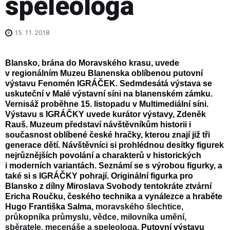
speleologa
15. 11. 2018
Blansko, brána do Moravského krasu, uvede
v regionálním Muzeu Blanenska oblíbenou putovní
výstavu Fenomén IGRÁČEK. Sedmdesátá výstava se
uskuteční v Malé výstavní síni na blanenském zámku.
Vernisáž proběhne 15. listopadu v Multimediální síni.
Výstavu s IGRÁČKY uvede kurátor výstavy, Zdeněk
Rauš. Muzeum představí návštěvníkům historii i
současnost oblíbené české hračky, kterou znají již tři
generace dětí. Návštěvníci si prohlédnou desítky figurek
nejrůznějších povolání a charakterů v historických
i moderních variantách. Seznámí se s výrobou figurky, a
také si s IGRÁČKY pohrají.
Originální figurka pro
Blansko z dílny Miroslava Svobody tentokráte ztvární
Ericha Roučku, českého technika a vynálezce a hraběte
Hugo Františka Salma,
moravského šlechtice,
průkopníka průmyslu, vědce, milovníka umění,
sběratele,
mecenáš
e a
speleolog
a.
Putovní výstavu