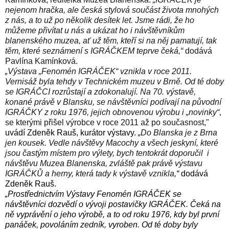
nejenom hračka, ale česká stylová součást života mnohých
z nás, a to už po několik desítek let. Jsme rádi, že ho
můžeme přivítat u nás a ukázat ho i návštěvníkům
blanenského muzea, ať už těm, kteří si na něj pamatují, tak
těm, které seznámení s IGRÁČKEM teprve čeká,“
dodává
Pavlína Kamínková.
„
Výstava „Fenomén IGRÁČEK“ vznikla v roce 2011.
Vernisáž byla tehdy v Technickém muzeu v Brně. Od té doby
se IGRÁČCI rozrůstají a zdokonalují. Na 70. výstavě,
konané právě v Blansku, se návštěvníci podívají
na původní
IGRÁČKY
z roku 1976,
jejich
obnovenou výrobu
i
„novinky“
,
se kterými přišel výrobce
v roce 2011 až po současnost
,"
uvádí Zdeněk Rauš, kurátor výstavy.
„
Do Blanska je z Brna
jen kousek.
Vedle návštěvy
Macoch
y a
všech jeskyn
í, které
jsou častým místem pro výlety
, bych t
entokrát doporučil i
návštěvu Muze
a
Blanenska, zvláště
pak právě
výstavu
I
GRÁČKŮ a
herny
, která tady k výstavě vznikla
,
“
dodává
Zdeněk Rauš.
„Prostřednictvím Výstavy Fenomén IGRÁČEK se
návštěvníci dozvědí o vývoji postavičky IGRÁČEK. Čeká na
ně vyprávění o jeho výrobě, a to od roku 1976, kdy byl první
panáček, povoláním zedník, vyroben. Od té doby byly