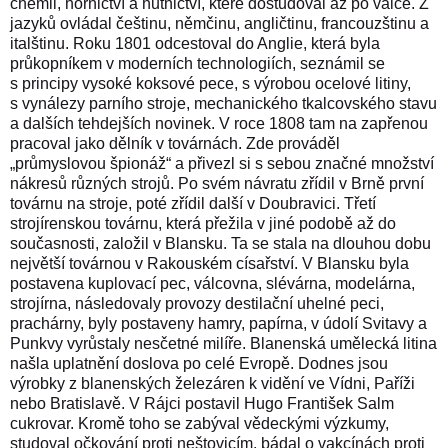
chemii, hornictví a hutnictví, které dostudoval až po válce. Z
jazyků ovládal češtinu, němčinu, angličtinu, francouzštinu a
italštinu. Roku 1801 odcestoval do
Anglie
, která byla
průkopníkem v moderních technologiích, seznámil se
s principy
vysoké koksové pece
, s výrobou ocelové litiny,
s vynálezy
parního stroje
, mechanického
tkalcovského stavu
a dalších tehdejších novinek. V roce
1808
tam na zapřenou
pracoval jako dělník v továrnách. Zde prováděl
„
průmyslovou špionáž
“ a přivezl si s sebou značné množství
nákresů různých strojů. Po svém návratu zřídil v
Brně
první
továrnu na stroje, poté zřídil další v
Doubravici
. Třetí
strojírenskou továrnu, která přežila v jiné podobě až do
současnosti, založil v
Blansku
. Ta se stala na dlouhou dobu
největší továrnou v
Rakouském císařství
. V Blansku byla
postavena
kuplovací pec
,
válcovna
,
slévárna
,
modelárna
,
strojírna
, následovaly provozy
destilační uhelné peci
,
prachárny
, byly postaveny
hamry
,
papírna
, v údolí Svitavy a
Punkvy vyrůstaly nesčetné
milíře
. Blanenská umělecká litina
našla uplatnění doslova po celé Evropě. Dodnes jsou
výrobky z blanenských železáren k vidění ve Vídni, Paříži
nebo Bratislavě. V Rájci postavil Hugo František Salm
cukrovar
. Kromě toho se zabýval vědeckými výzkumy,
studoval očkování proti neštovicím, bádal o vakcínách proti