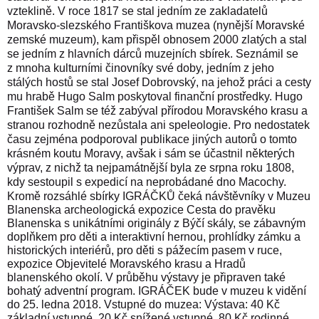
vzteklině. V roce
1817
se stal jedním ze zakladatelů
Moravsko-slezského Františkova muzea (nynější
Moravské
zemské muzeum
), kam přispěl obnosem 2000 zlatých a stal
se jedním z hlavních dárců muzejních sbírek. Seznámil se
z mnoha kulturními činovníky své doby, jedním z jeho
stálých hostů se stal
Josef Dobrovský
, na jehož práci a cesty
mu hrabě Hugo Salm poskytoval finanční prostředky. Hugo
František Salm se též zabýval přírodou
Moravského krasu
a
stranou rozhodně nezůstala ani speleologie. Pro nedostatek
času zejména podporoval publikace jiných autorů o tomto
krásném koutu Moravy, avšak i sám se účastnil některých
výprav, z nichž ta nejpamátnější byla ze srpna roku
1808
,
kdy sestoupil s expedicí na neprobádané dno
Macochy
.
Kromě rozsáhlé sbírky IGRÁČKŮ čeká návštěvníky v Muzeu
Blanenska archeologická expozice Cesta do pravěku
Blanenska s unikátními originály z Býčí skály, se zábavným
doplňkem pro děti a interaktivní hernou, prohlídky zámku a
historických interiérů, pro děti s pážecím pasem v ruce,
expozice Objevitelé Moravského krasu a Hradů
blanenského okolí. V průběhu výstavy je připraven také
bohatý adventní program. IGRÁČEK bude v muzeu k vidění
do 25. ledna 2018.
Vstupné do muzea: Výstava: 40 Kč
základní vstupné, 20 Kč snížené vstupné, 80 Kč rodinné