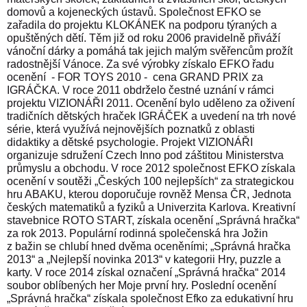
domovů a kojeneckých ústavů. Společnost EFKO se
zařadila do projektu KLOKÁNEK na podporu týraných a
opuštěných dětí. Těm již od roku 2006 pravidelně přiváží
vánoční dárky a pomáhá tak jejich malým svěřencům prožít
radostnější Vánoce. Za své výrobky získalo EFKO řadu
ocenění
- FOR TOYS 2010 -
cena GRAND PRIX za
IGRÁČKA. V roce 2011 obdrželo čestné uznání v rámci
projektu VIZIONÁŘI 2011. Ocenění bylo uděleno za oživení
tradičních dětských hraček IGRÁČEK a uvedení na trh nové
série, která využívá nejnovějších poznatků z oblasti
didaktiky a dětské psychologie. Projekt VIZIONÁŘI
organizuje sdružení Czech Inno pod záštitou Ministerstva
průmyslu a obchodu. V roce 2012 společnost EFKO získala
ocenění v soutěži „Českých 100 nejlepších“ za strategickou
hru ABAKU, kterou doporučuje rovněž Mensa ČR, Jednota
českých matematiků a fyziků a Univerzita Karlova. Kreativní
stavebnice ROTO START, získala ocenění „Správná hračka“
za rok 2013. Populární rodinná společenská hra Jožin
z bažin se chlubí hned dvěma oceněními; „Správná hračka
2013“ a „Nejlepší novinka 2013“ v kategorii Hry, puzzle a
karty. V roce 2014 získal označení „Správná hračka“ 2014
soubor oblíbených her Moje první hry. Poslední ocenění
„Správná hračka“ získala společnost Efko za edukativní hru