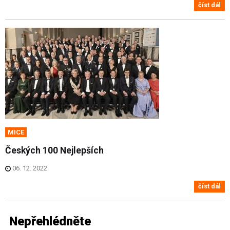
číst dál
MICE
Českých 100 Nejlepších
06. 12. 2022
číst dál
Nepřehlédněte