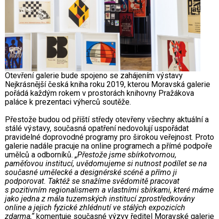
Otevření galerie bude spojeno se zahájením výstavy
Nejkrásnější česká kniha roku 2019, kterou Moravská galerie
pořádá každým rokem v prostorách knihovny Pražákova
paláce k prezentaci výherců soutěže.
Přestože budou od příští středy otevřeny všechny aktuální a
stálé výstavy, současná opatření nedovolují uspořádat
pravidelné doprovodné programy pro širokou veřejnost. Proto
galerie nadále pracuje na online programech a přímé podpoře
umělců a odborníků.
„Přestože jsme sbírkotvornou,
paměťovou institucí, uvědomujeme si nutnost podílet se na
současné umělecké a designérské scéně a přímo ji
podporovat. Taktéž se snažíme svědomitě pracovat
s pozitivním regionalismem a vlastními sbírkami, které máme
jako jedna z mála tuzemských institucí zprostředkovány
online a jejich fyzické zhlédnutí ve stálých expozicích
zdarma,“
komentuje současné výzvy ředitel Moravské galerie