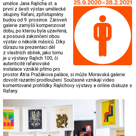
umělce Jana Rajlicha st. a
první z šesti výstav umělecké
skupiny Rafani, zpřístupněny
budou od 9. prosince. Zároveň
galerie zamýšlí kompenzovat
dobu, po kterou byla uzavřená,
a posouvá zakončení obou
výstav o několik měsíců. Díky
důrazu na prezentaci děl
z vlastních sbírek, jako tomu
je u výstavy Rajlich 100, či
autenticitě rafanovské
instalace vzniklé přímo pro
prostor Atria Pražákova paláce, si může Moravská galerie
dovolit razantní prodloužení. Současně vznikají video
komentované prohlídky Rajlichovy výstavy a online diskuze s
Rafany.