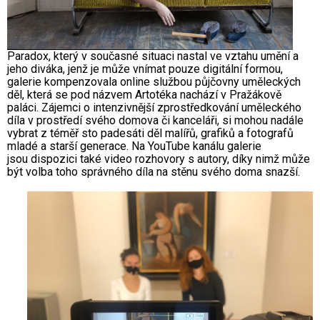
Paradox, který v současné situaci nastal ve vztahu umění a
jeho diváka, jenž je může vnímat pouze digitální formou,
galerie kompenzovala online službou půjčovny uměleckých
děl, která se pod názvem Artotéka nachází v Pražákově
paláci. Zájemci o intenzivnější zprostředkování uměleckého
díla v prostředí svého domova či kanceláři, si mohou nadále
vybrat z téměř sto padesáti děl malířů, grafiků a fotografů
mladé a starší generace. Na YouTube kanálu galerie
jsou dispozici také video rozhovory s autory, díky nimž může
být volba toho správného díla na stěnu svého doma snazší.