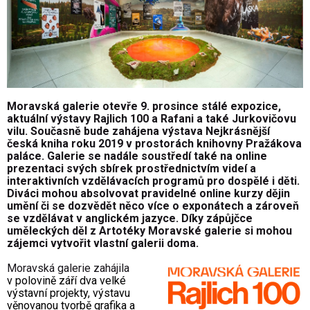
Moravská galerie otevře 9. prosince stálé expozice,
aktuální výstavy Rajlich 100 a Rafani a také Jurkovičovu
vilu. Současně bude zahájena výstava Nejkrásnější
česká kniha roku 2019 v prostorách knihovny Pražákova
paláce. Galerie se nadále soustředí také na online
prezentaci svých sbírek prostřednictvím videí a
interaktivních vzdělávacích programů pro dospělé i děti.
Diváci mohou absolvovat pravidelné online kurzy dějin
umění či se dozvědět něco více o exponátech a zároveň
se vzdělávat v anglickém jazyce. Díky zápůjčce
uměleckých děl z Artotéky Moravské galerie si mohou
zájemci vytvořit vlastní galerii doma.
Moravská galerie zahájila
v polovině září dva velké
výstavní projekty, výstavu
věnovanou tvorbě grafika a