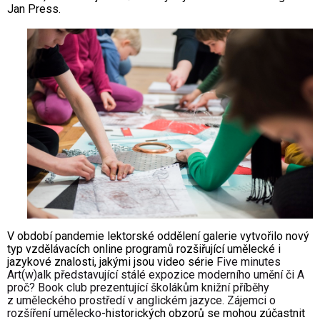
Jan Press.
V období pandemie lektorské oddělení galerie vytvořilo nový
typ vzdělávacích online programů rozšiřující umělecké i
jazykové znalosti, jakými jsou video série
Five minutes
Art(w)alk představující stálé expozice moderního umění či A
proč? Book club prezentující školákům knižní příběhy
z uměleckého prostředí v anglickém jazyce. Zájemci o
rozšíření umělecko
-historických obzorů se mohou zúčastnit