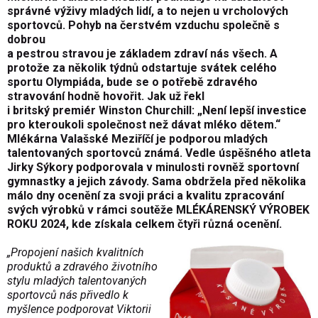
správné výživy mladých lidí, a to nejen u vrcholových
sportovců. Pohyb na čerstvém vzduchu společně s
dobrou
a pestrou stravou je základem zdraví nás všech. A
protože za několik týdnů odstartuje svátek celého
sportu Olympiáda, bude se o potřebě zdravého
stravování hodně hovořit. Jak už řekl
i britský premiér Winston Churchill: „Není lepší investice
pro kteroukoli společnost než dávat mléko dětem.“
Mlékárna Valašské Meziříčí je podporou mladých
talentovaných sportovců známá. Vedle úspěšného atleta
Jirky Sýkory podporovala v minulosti rovněž sportovní
gymnastky a jejich závody. Sama obdržela před několika
málo dny ocenění za svoji práci a kvalitu zpracování
svých výrobků v rámci soutěže MLÉKÁRENSKÝ VÝROBEK
ROKU 2024, kde získala celkem čtyři různá ocenění.
„Propojení našich kvalitních
produktů a zdravého životního
stylu mladých talentovaných
sportovců nás přivedlo k
myšlence podporovat Viktorii