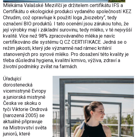
Mlékárna Valašské Meziříčí je držitelem certifikátu IFS a
Certifikátu o ekologické produkci vydaného společností KEZ
Chrudim, což opravňuje k použití loga „biozebry“, tedy
označení BIO produktů. I tato ocenění jsou zárukou toho, že
její výrobky mají i základní surovinu, tedy mléko, v té nejvyšší
kvalitě. Více než 98% zpracovávaného mléka je navíc
certifikováno dle systému Q CZ CERTIFIKACE. Jedná se o
režim jakosti, který jde významně nad rámec kritérií
stanovených pro syrové mléko. Pro dosažení této kvality je
třeba důsledná hygiena, kvalitní krmivo, výživa, zdraví a
životní podmínky zvířat na farmách.
Úřadující
dorostenecká
vicemistryně Evropy
a juniorská mistryně
Česka ve skoku o
tyči Viktorie Ondrová
(narozená 2005) se
aktuálně připravuje
na Mistrovství světa
juniorů, které