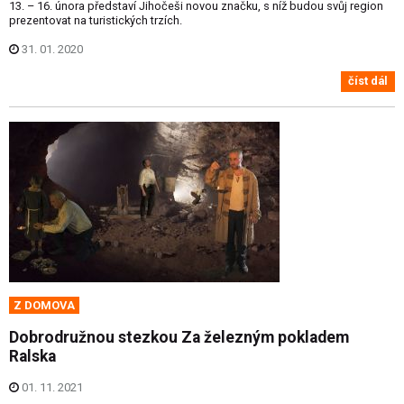
13. – 16. února představí Jihočeši novou značku, s níž budou svůj region
prezentovat na turistických trzích.
31. 01. 2020
číst dál
Z DOMOVA
Dobrodružnou stezkou Za železným pokladem
Ralska
01. 11. 2021