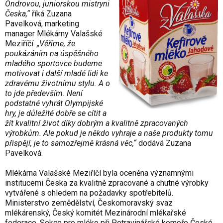
Ondrovou, juniorskou mistryni
Česka,“
říká Zuzana
Pavelková, marketing
manager Mlékárny Valašské
Meziříčí.
„Věříme, že
poukázáním na úspěšného
mladého sportovce budeme
motivovat i další mladé lidi ke
zdravému životnímu stylu. A o
to jde především. Není
podstatné vyhrát Olympijské
hry, je důležité dobře se cítit a
žít kvalitní život díky dobrým a kvalitně zpracovaných
výrobkům. Ale pokud je někdo vyhraje a naše produkty tomu
přispějí, je to samozřejmě krásná věc,“
dodává Zuzana
Pavelková.
Mlékárna Valašské Meziříčí byla oceněna významnými
institucemi Česka za kvalitně zpracované a chutné výrobky
vytvářené s ohledem na požadavky spotřebitelů.
Ministerstvo zemědělství, Českomoravský svaz
mlékárenský, Český komitét Mezinárodní mlékařské
federace, Sekce pro mléko při Potravinářské komoře České