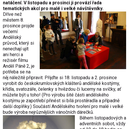
natáčení. V listopadu a prosinci ji provází řada
tematických akcí pro malé i velké návštěvníky.
Dříve než
městem 8.
prosince projde
večerní
Andělský
průvod, který si
nenechají ujít
ani herci a
režisér filmu
Anděl Páně 2, je
potřeba se na
něj náležitě připravit. Přijďte si 18. listopadu a 2. prosince
vyrobit do českokrumlovských klášterů andělské kostýmy,
křídla, svatozáře, čelenky s hvězdou či lucerny na svíčky, ať
můžete být u toho! (Pro výrobu šité části andělského
kostýmu je zapotřebí přinést si bílá prostěradla a případně
další doplňky.) Součástí Andělského tvoření pro malé i velké
bude výroba nejrůznějších vánočních dárečků.
Během listopadových a
adventních sobot, vždy