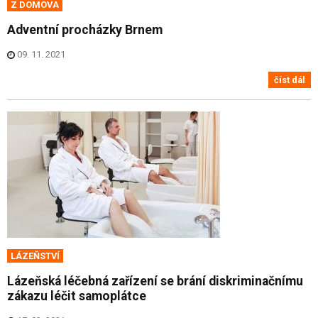
Z DOMOVA
Adventní procházky Brnem
09. 11. 2021
číst dál
LÁZEŇSTVÍ
Lázeňská léčebná zařízení se brání diskriminačnímu
zákazu léčit samoplátce