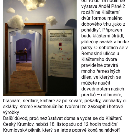
od 10 do 18 hodin se
výstava Anděl Páně 2
rozšíří na Klášterní
dvůr formou malého
dobového trhu „jako z
pohádky“. Připraven
bude klášterní štrůdl,
jablečný svařák a horké
párky. O sobotách se v
Řemeslné uličce u
Klášterního dvora
pravidelně otevírá
mnoho řemeslných
dílen, ve kterých se
můžete naučit
dovednostem našich
předků – od hrnčíře,
brašnáře, sedláře, knihaře až po kováře, pekařky, valchářky či
sklářky. Kromě vlastnoručního tvoření lze zakoupit i hotové
výrobky.
Další důvod, proč nezůstávat doma a vydat se do Klášterů
Český Krumlov, nabízí 18. listopadu od 12 hodin tradiční
Krumlovský piknik, který se letos poprvé koná na nádvoří