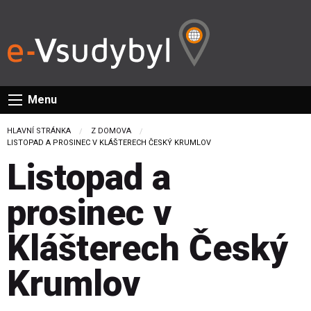
Menu
HLAVNÍ STRÁNKA
Z DOMOVA
CURRENT:
LISTOPAD A PROSINEC V KLÁŠTERECH ČESKÝ KRUMLOV
Listopad a
prosinec v
Klášterech Český
Krumlov