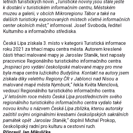
letních turistických novin
. „
Turistické noviny jsou stále ještě
k dostání v turistickém informačním centru, Městském
muzeu a galerii, v obcích Mikroregionu Tábor a také na
dalších turisticky exponovaných místech včetně informačních
center okolních měst,“
informoval. Josef Svoboda, ředitel
Kulturního a informačního střediska.
Česká Lípa získala 3. místo v kategorii Turistická informace
roku 2021 za trhací mapu centra města. Autorem kreslené
části trhací malované mapy je Jaroslav Staněk, text napsaly
pracovnice Regionálního turistického informačního centra.
„
Inspirací pro vydání českolipské malované mapy pro mne
byla mapa centra lužického Budyšína. Kontakt na autory jsem
získala díky veletrhu Regiony ČR v Jablonci nad Nisou a
malované mapě města Nymburk,
“ řekla Květa Menclová,
vedoucí Regionálního turistického informačního centra.
„
V letošním roce město Česká Lípa prostřednictvím svého
regionálního turistického informačního centra vydalo také
novou knihu s názvem Česká Lípa zblízka, kterou autorsky
zaštítil svými originálními kresbami českolipských sakrálních
památek opět
Jaroslav Staněk,“
doplnil Michal Prokop,
českolipský radní pro kulturu a cestovní ruch.
Připravil Jan Mikulička.