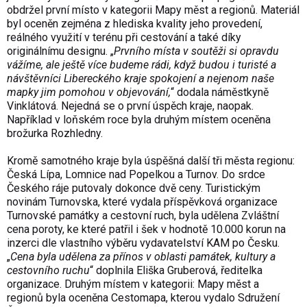
obdržel první místo v kategorii Mapy měst a regionů. Materiál
byl oceněn zejména z hlediska kvality jeho provedení,
reálného využití v terénu při cestování a také díky
originálnímu designu. „
Prvního místa v soutěži si opravdu
vážíme, ale ještě více budeme rádi, když budou i turisté a
návštěvníci Libereckého kraje spokojení a nejenom naše
mapky jim pomohou v objevování,
“ dodala náměstkyně
Vinklátová. Nejedná se o první úspěch kraje, naopak.
Například v loňském roce byla druhým místem oceněna
brožurka Rozhledny.
Kromě samotného kraje byla úspěšná další tři města regionu:
Česká Lípa, Lomnice nad Popelkou a Turnov. Do srdce
Českého ráje putovaly dokonce dvě ceny. Turistickým
novinám Turnovska, které vydala příspěvková organizace
Turnovské památky a cestovní ruch, byla udělena Zvláštní
cena poroty, ke které patřil i šek v hodnotě 10.000 korun na
inzerci dle vlastního výběru vydavatelství KAM po Česku.
„
Cena byla udělena za přínos v oblasti památek, kultury a
cestovního ruchu
“ doplnila Eliška Gruberová, ředitelka
organizace. Druhým místem v kategorii: Mapy měst a
regionů byla oceněna Cestomapa, kterou vydalo Sdružení