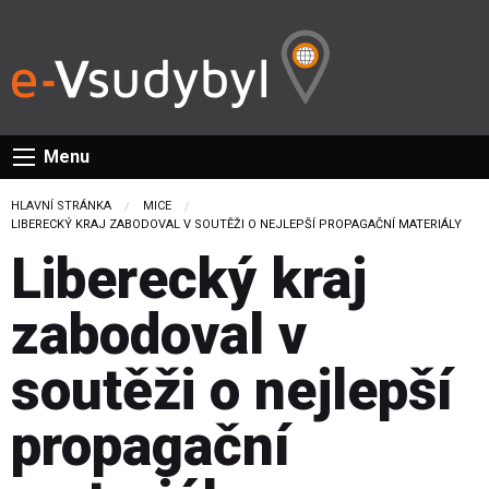
Menu
HLAVNÍ STRÁNKA
MICE
CURRENT:
LIBERECKÝ KRAJ ZABODOVAL V SOUTĚŽI O NEJLEPŠÍ PROPAGAČNÍ MATERIÁLY
Liberecký kraj
zabodoval v
soutěži o nejlepší
propagační