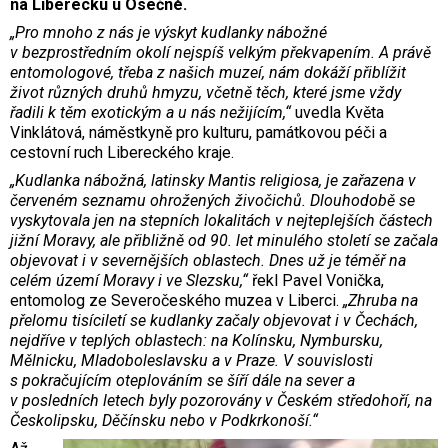
na Liberecku u Osečné.
„Pro mnoho z nás je výskyt kudlanky nábožné
v bezprostředním okolí nejspíš velkým překvapením. A právě
entomologové, třeba z našich muzeí, nám dokáží přiblížit
život různých druhů hmyzu, včetně těch, které jsme vždy
řadili k těm exotickým a u nás nežijícím,“
uvedla Květa
Vinklátová, náměstkyně pro kulturu, památkovou péči a
cestovní ruch Libereckého kraje.
„Kudlanka nábožná, latinsky Mantis religiosa, je zařazena v
červeném seznamu ohrožených živočichů. Dlouhodobě se
vyskytovala jen na stepních lokalitách v nejteplejších částech
jižní Moravy, ale přibližně od 90. let minulého století se začala
objevovat i v severnějších oblastech. Dnes už je téměř na
celém území Moravy i ve Slezsku,“
řekl Pavel Vonička,
entomolog ze Severočeského muzea v Liberci.
„Zhruba na
přelomu tisíciletí se kudlanky začaly objevovat i v Čechách,
nejdříve v teplých oblastech: na Kolínsku, Nymbursku,
Mělnicku, Mladoboleslavsku a v Praze. V souvislosti
s pokračujícím oteplováním se šíří dále na sever a
v posledních letech byly pozorovány v Českém středohoří, na
Českolipsku, Děčínsku nebo v Podkrkonoší.“