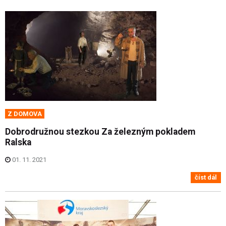
Z DOMOVA
Dobrodružnou stezkou Za železným pokladem
Ralska
01. 11. 2021
číst dál