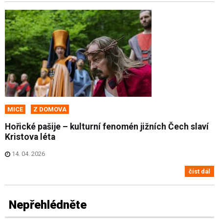
MICE
Z DOMOVA
Hořické pašije – kulturní fenomén jižních Čech slaví
Kristova léta
14. 04. 2026
číst dál
Nepřehlédněte