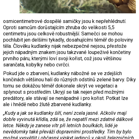
osmicentimetrové dospělé samičky jsou k nepřehlédnutí.
Oproti samcům dorůstajícím zhruba do velikosti 5,5
centimetru jsou celkově robustnější. Samečci se mohou
pochlubit jen delšími tykadly, dosahujícími téměř do poloviny
těla. Člověku kudlanky nijak nebezpečné nejsou, přestože
jejich nápadným znakem jsou takzvané loupeživé končetiny
prvního páru, kterými loví svoji kořist, což jsou většinou
sarančata, kobylky nebo cvrčci.
Pokud jde o zbarvení, kudlanky nábožné se ve zdejších
končinách většinou halí do různých odstínů zelené barvy. Díky
tomu se dokážou téměř dokonale skrýt ve vegetaci a
splynout s prostředím. Ukryjí se tak nejen před možnými
predátory, ale stávají se nenápadné i pro kořist. Potkat lze
ale i hnědě nebo žlutě zbarvené kudlanky.
„Kudy a jak se kudlanky šíří, není zcela jasné. Ačkoliv mají
dobře vyvinutá křídla, zdá se, že nepatří mezi zdatné dálkové
letce. Někdy je zanese vítr při letních bouřkách, lidé je
nevědomky také převáží dopravními prostředky. Tím by bylo
možné vysvětlit i občasný výskyt jedinců v okolí železničních