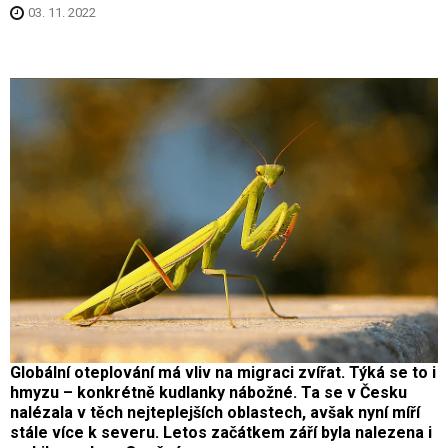
03. 11. 2022
Globální oteplování má vliv na migraci zvířat. Týká se to i
hmyzu – konkrétně kudlanky nábožné. Ta se v Česku
nalézala v těch nejteplejších oblastech, avšak nyní míří
stále více k severu. Letos začátkem září byla nalezena i