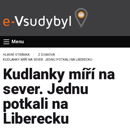
Menu
HLAVNÍ STRÁNKA
Z DOMOVA
CURRENT:
KUDLANKY MÍŘÍ NA SEVER. JEDNU POTKALI NA LIBERECKU
Kudlanky míří na
sever. Jednu
potkali na
Liberecku