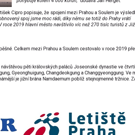
pohybuje kolem 4 000 korun,“
dodává Jan Herget.
išek Cipro popisuje, že spojení mezi Prahou a Soulem je výsle
obnovený spoj jsme moc rádi, díky němu se totiž do Prahy vrátí
V roce 2019 hlavní město navštívilo víc než 270 tisíc turistů z Již
úspěšné. Celkem mezi Prahou a Soulem cestovalo v roce 2019 př
 návštěvou pěti královských paláců Joseonské dynastie ve čtvrt
kgung, Gyeonghuigung, Changdeokgung a Changgyeonggung. Ve 
ejznámější je jižní brána Namdaemum poblíž stejnojmenné tržnice. 