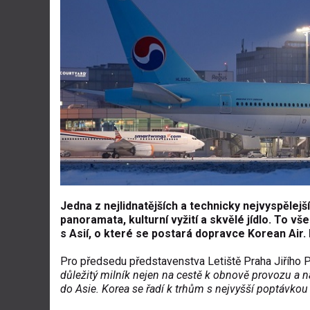
Jedna z nejlidnatějších a technicky nejvyspělej
panoramata, kulturní vyžití a skvělé jídlo. To vš
s Asií, o které se postará dopravce Korean Air.
Pro předsedu představenstva Letiště Praha Jiřího P
důležitý milník nejen na cestě k obnově provozu a n
do Asie. Korea se řadí k trhům s nejvyšší poptávkou 