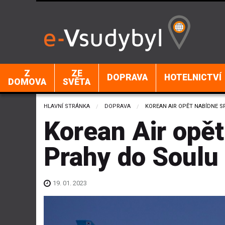
Z
ZE
DOPRAVA
HOTELNICTVÍ
DOMOVA
SVĚTA
HLAVNÍ STRÁNKA
DOPRAVA
CURRENT:
KOREAN AIR OPĚT NABÍDNE S
Korean Air opět
Prahy do Soulu
19. 01. 2023