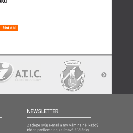
sku
číst dál
NEWSLETTER
Zadejte svůj e-mail a my Vám na něj každý
týden pošleme nejzajímavější články.