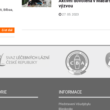
Aktivní dovolená v Maďar
výzvou
i, Bilbaa,
27. 05. 2023
číst dál
RIE
INFORMACE
Představení Všudybylu
Bleskovky