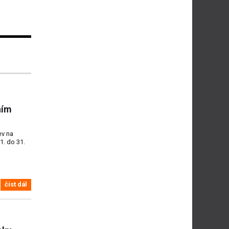
ním
ev na
1. do 31.
číst dál