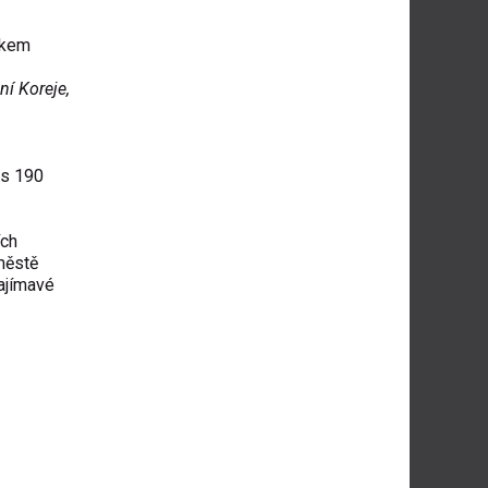
dkem
ní Koreje,
es 190
ích
městě
Zajímavé