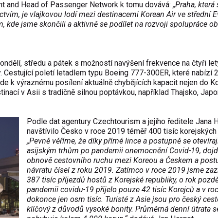
ent and Head of Passenger Network k tomu dovává:
„Praha, která
ctvím, je vlajkovou lodí mezi destinacemi Korean Air ve střední E
m, kde jsme skončili a aktivně se podílet na rozvoji spolupráce 
ondělí, středu a pátek s možností navýšení frekvence na čtyři let
y. Cestující poletí letadlem typu Boeing 777-300ER, které nabízí 
e k výraznému posílení aktuálně chybějících kapacit nejen do Ko
inací v Asii s tradičně silnou poptávkou, například Thajsko, Jap
Podle dat agentury Czechtourism a jejího ředitele Jana 
navštívilo Česko v roce 2019 téměř 400 tisíc korejských 
„Pevně věříme, že díky přímé lince a postupně se otevíra
asijským trhům po pandemii onemocnění Covid-19, dojd
obnově cestovního ruchu mezi Koreou a Českem a pos
návratu čísel z roku 2019. Zatímco v roce 2019 jsme za
387 tisíc příjezdů hostů z Korejské republiky, o rok pozdě
pandemii covidu-19 přijelo pouze 42 tisíc Korejců a v ro
dokonce jen osm tisíc. Turisté z Asie jsou pro český ces
klíčový z důvodů vysoké bonity. Průměrná denní útrata s