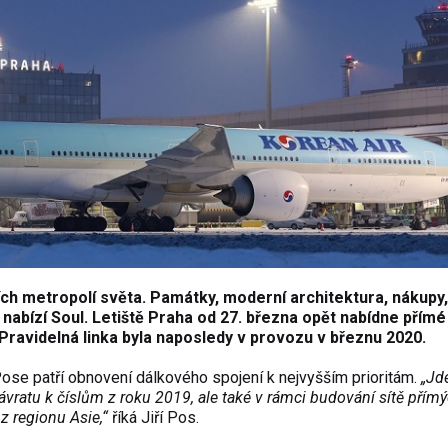
ších metropolí světa. Památky, moderní architektura, nákupy
e nabízí Soul. Letiště Praha od 27. března opět nabídne přímé
 Pravidelná linka byla naposledy v provozu v březnu 2020.
ose patří obnovení dálkového spojení k nejvyšším prioritám.
„Jd
ávratu k číslům z roku 2019, ale také v rámci budování sítě přímý
z regionu Asie,“
říká Jiří Pos.