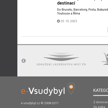
destinací
Do Bruselu, Barcelony, Porta, Bukurešt
Toulouse a Říma
25. 10. 2025
KATEGO
Z domova
e-vsudybyl.cz
© 2008-2017
Ze světa