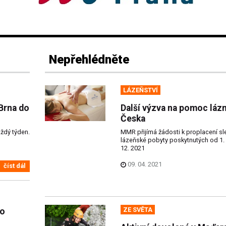
Nepřehlédněte
LÁZEŇSTVÍ
 Brna do
Další výzva na pomoc láz
Česka
aždý týden.
MMR přijímá žádosti k proplacení sl
lázeňské pobyty poskytnutých od 1. 
12. 2021
09. 04. 2021
číst dál
ZE SVĚTA
do