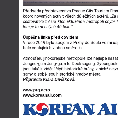
Předseda představenstva Prague City Tourism Frant
koordinovaných aktivit všech důležitých aktérů.
„Za 
cestovatelé z Asie, kteří aktuálně v metropoli chybí. 
loni je to necelých 40 tisíc.“
Úspěšná linka před covidem
V roce 2019 bylo spojení z Prahy do Soulu velmi 
tisíc cestujících v obou směrech.
Atmosféru jihokorejské metropole lze nejlépe nasát
Jongno-gu a Jung-gu, a to Deoksugung, Gyeongbo
jsou také k vidění čtyři historické brány, z nichž n
samy o sobě jsou historické hradby města.
Připravila Klára Divíšková.
www.prg.aero
www.koreanair.com