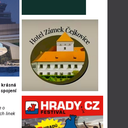
, krásná
 spojení
e o
ch linek