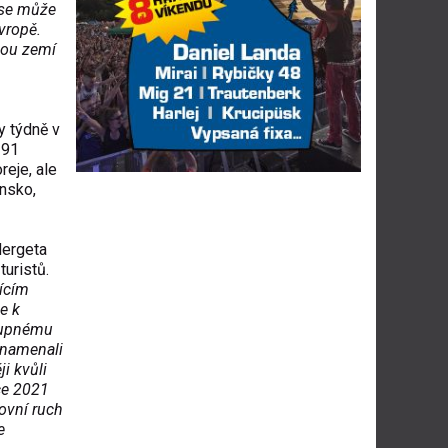
 se může
vropě.
obou zemí
y týdně v
291
reje, ale
onsko,
Hergeta
turistů.
jícím
e k
tupnému
znamenali
ji kvůli
ce 2021
tovní ruch
e