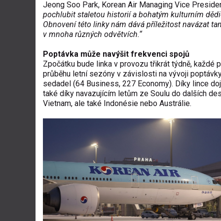
Jeong Soo Park, Korean Air Managing Vice Presid
pochlubit staletou historií a bohatým kulturním dědi
Obnovení této linky nám dává příležitost navázat ta
v mnoha různých odvětvích.“
Poptávka může navýšit frekvenci spojů
Zpočátku bude linka v provozu třikrát týdně, každé p
průběhu letní sezóny v závislosti na vývoji poptávk
sedadel (64 Business, 227 Economy). Díky lince dojd
také díky navazujícím letům ze Soulu do dalších dest
Vietnam, ale také Indonésie nebo Austrálie.